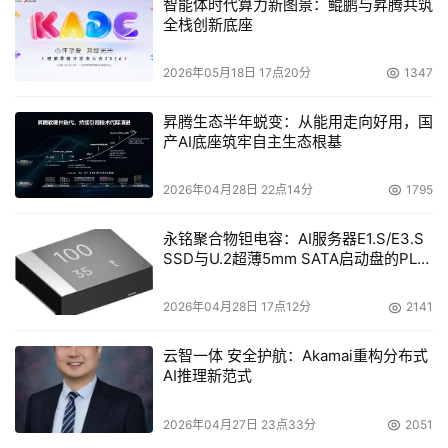
智能体时代算力新图景：鲲鹏与昇腾共筑
全栈创新底座
2026年05月18日 17点20分
1347
昇腾生态半年蜕变：从能用走向好用，国
产AI底座筑牢自主生态根基
2026年04月28日 22点14分
1795
永铭聚合物钽电容：AI服务器E1.S/E3.S
SSD与U.2超薄5mm SATA启动盘的PLP
电容选型分析
2026年04月28日 17点12分
2141
云智一体 安全护航：Akamai重构分布式
AI推理新范式
2026年04月27日 23点33分
2051