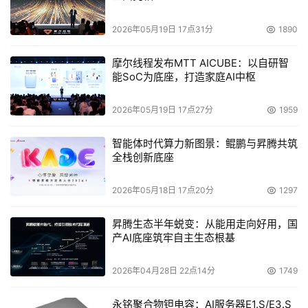
2026年05月19日 17点31分
1890
摩尔线程发布MTT AICUBE：以自研智
能SoC为底座，打造家庭AI中枢
2026年05月19日 17点27分
1959
智能体时代算力新图景：鲲鹏与昇腾共筑
全栈创新底座
2026年05月18日 17点20分
1297
昇腾生态半年蜕变：从能用走向好用，国
产AI底座筑牢自主生态根基
2026年04月28日 22点14分
1749
永铭聚合物钽电容：AI服务器E1.S/E3.S