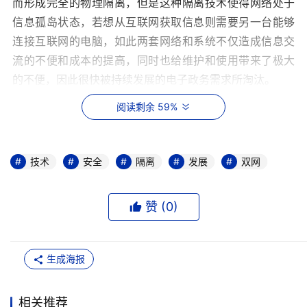
而形成完全的物理隔离，但是这种隔离技术使得网络处于
信息孤岛状态，若想从互联网获取信息则需要另一台能够
连接互联网的电脑，如此两套网络和系统不仅造成信息交
流的不便和成本的提高，同时也给维护和使用带来了极大
的不便，因此很快被持续发展的电子政务需求所淘汰。
阅读剩余 59%
第二代隔离技术——硬件卡隔离
随着办公信息化进程发展，完全的物理隔离技术已经
无法满足工作的需要，于是能够实现内外网互换的隔离卡
技术
安全
隔离
发展
双网
开始进入行业视线，并被广泛应用于政府等单位。
硬件卡隔离技术是在客户端增加一块硬件卡，这样，
赞 (
0
)
客户端硬盘或其他存储设备首先连接到该卡，然后再转接
到主板上，通过隔离卡能够控制客户端硬盘或其他存储设
生成海报
备。而在选择不同的硬盘时，同时选择了该卡上不同的网
络接口，连接到不同的网络。因为隔离卡通过选择不通硬
盘连接到不同网络，所以也被称为硬盘隔离技术。
相关推荐