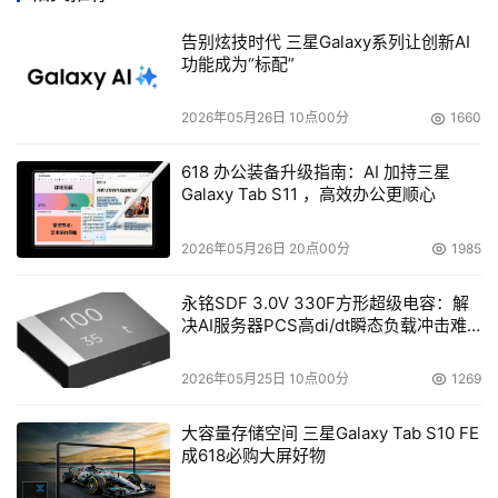
但是，硬盘隔离技术虽然能够一定程度的对内外网进
告别炫技时代 三星Galaxy系列让创新AI
功能成为“标配”
行隔离，但是两套系统仍然公用内存，因此存在着较大的
安全隐患。且普通PC搭配隔离卡时经常会遇到兼容性风
2026年05月26日 10点00分
1660
险，不仅系统不够稳定，而且网络切换动辄几分钟的等待
时间造成工作的极度不便。
618 办公装备升级指南：AI 加持三星
Galaxy Tab S11 ，高效办公更顺心
第三代隔离技术—整机隔离
2026年05月26日 20点00分
1985
随着电子政务的进一步发展，不但安全性突出的重
要，而且效率也被提上日程。政府、军队等保密单位的工
永铭SDF 3.0V 330F方形超级电容：解
作不但需要经常在内外网间进行切换，以获取有效信息，
决AI服务器PCS高di/dt瞬态负载冲击难
题
同时，工作效率也越来越被领导所重视，于是，对双网隔
2026年05月25日 10点00分
1269
离技术的要求也被提高到新的高度——既要更加安全，同
时也要大幅提高切换速度。
大容量存储空间 三星Galaxy Tab S10 FE
成618必购大屏好物
在需求的推动下，新一代隔离技术——整机隔离应运
而生。整机隔离是突破了网络隔离和硬盘隔离的限制，实