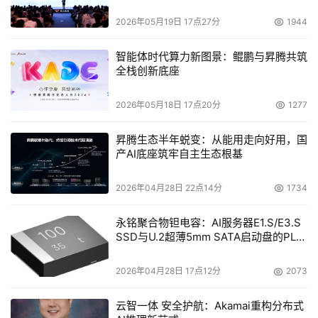
着，而无论世界如何变化，对安全的要求只能是不断增
2026年05月19日 17点27分
1944
强，所以恒久不变的安全是双网隔离技术的衡量标准，而
智能体时代算力新图景：鲲鹏与昇腾共筑
越来越高的便利需求成为双网隔离技术的发展方向。在双
全栈创新底座
重轨道的指引下，相信双网隔离技术会朝着更加完善的明
天快速发展，为我们带来更安全、更便捷的工作环境。
2026年05月18日 17点20分
1277
昇腾生态半年蜕变：从能用走向好用，国
本文来源于DOIT传媒，文章内容仅供参考，不构成投资建议。
产AI底座筑牢自主生态根基
2026年04月28日 22点14分
1734
永铭聚合物钽电容：AI服务器E1.S/E3.S
SSD与U.2超薄5mm SATA启动盘的PLP
电容选型分析
2026年04月28日 17点12分
2073
云智一体 安全护航：Akamai重构分布式