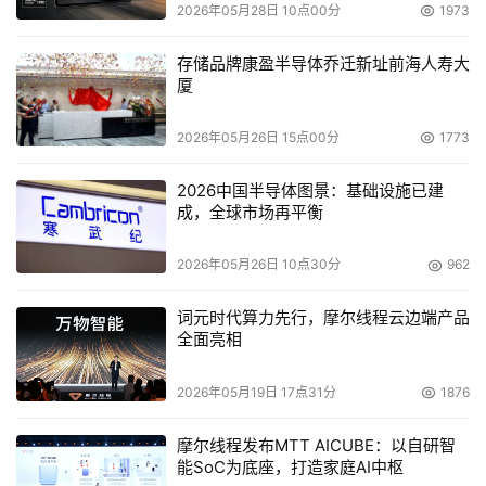
2026年05月28日 10点00分
1973
现了内存的物理隔离，从而实现了PC内部所有存储部件的
完全隔离，因此是完整意义上的物理隔离，安全性得到大
存储品牌康盈半导体乔迁新址前海人寿大
厦
幅度提升。
因为整机隔离的技术性相对较高，而我国的网络隔离
2026年05月26日 15点00分
1773
技术起步较晚，因此目前行业内仅个别厂家能够做到整机
2026中国半导体图景：基础设施已建
隔离，这其中又以方正尊越A360为代表。方正尊越A360
成，全球市场再平衡
是国内第一款采用“完全隔离”技术的PC，并且是第一款获
得三项整机“最全认证”的PC，即得到国家安全部、国家保
2026年05月26日 10点30分
962
密局和中国人民解放军信息安全评测认证中心的一致肯
定，是公认的最安全PC。除了安全性大幅提高外，方正尊
词元时代算力先行，摩尔线程云边端产品
全面亮相
越A360还是国内第一款实现双网“全速切换”的PC，即将双
网切换速度由几分钟缩减为5－8秒，不仅大幅提升了工作
2026年05月19日 17点31分
1876
效率，还消除了工作人员对传统隔离技术“安全等于麻烦”的
消极情绪，从而将安全工作带入健康发展道路。
摩尔线程发布MTT AICUBE：以自研智
能SoC为底座，打造家庭AI中枢
网络隔离技术随着电子政务的需求变化不断完善发展