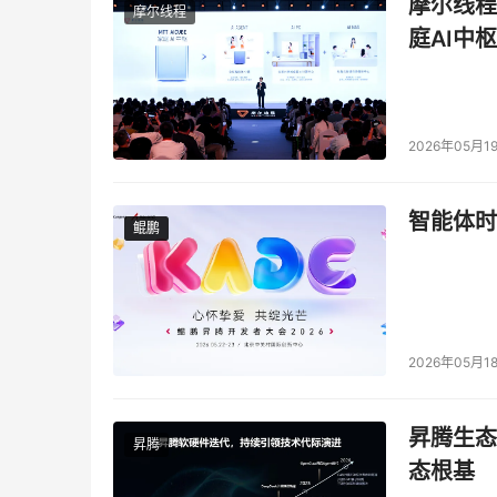
摩尔线程
摩尔线程
庭AI中枢
2026年05月1
智能体时
鲲鹏
鲲鹏
2026年05月1
昇腾生态
昇腾
态根基