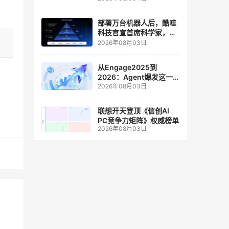
人工智能和边缘计算联合
实验室
部署万台机器人后，酷哇
科技官宣首席科学家，要
让世界模型交付生产力
2026年08月03日
从Engage2025到
2026：Agent爆发这一
2026年08月03日
年，AI CRM 走到哪了
联想开天登顶《信创AI
PC竞争力矩阵》权威榜单
2026年08月03日