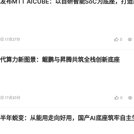
发布MTT AICUBE：以自研智能SoC为底座，打造
9日 17点27分
0
代算力新图景：鲲鹏与昇腾共筑全栈创新底座
8日 17点20分
0
半年蜕变：从能用走向好用，国产AI底座筑牢自主