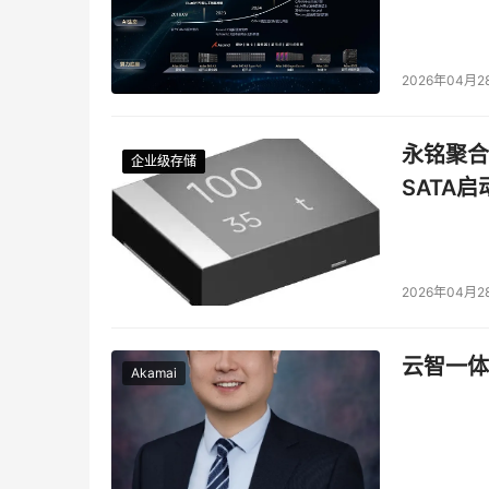
2026年04月2
永铭聚合物
企业级存储
企业级存储
企业级存储
企业级存储
SATA
2026年04月2
云智一体
Akamai