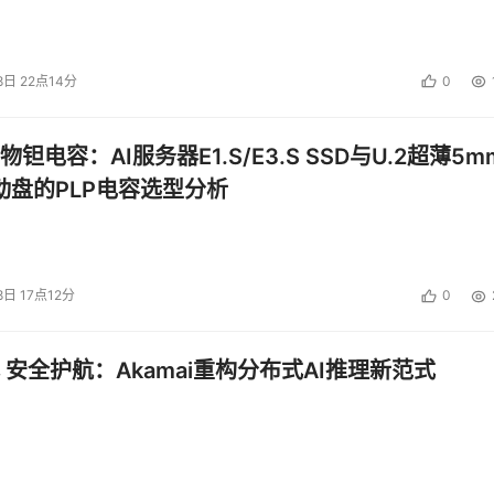
8日 22点14分
0
钽电容：AI服务器E1.S/E3.S SSD与U.2超薄5m
启动盘的PLP电容选型分析
8日 17点12分
0
 安全护航：Akamai重构分布式AI推理新范式