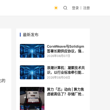
登录
注册
最新发布
CoreWeave与Solidigm
签署长期供应协议，强化
一体化人工智能云平台
2026年08月07日
浪潮计算机：凝聚技术共
识，以行业标准牵引能力
跃升
2026年08月06日
化的
算力「芯」动向 | 算力焦
虑被高估了？存储厂抢了
算力厂的戏，江波龙FMS
现场改写端侧AI规则