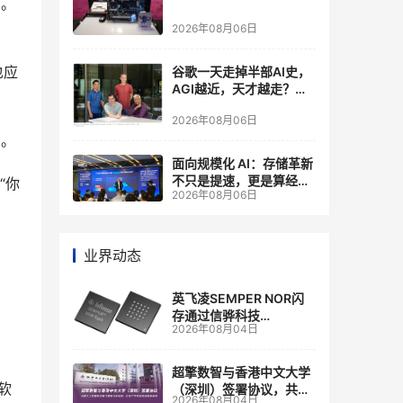
篇。
2026年08月06日
也应
谷歌一天走掉半部AI史，
AGI越近，天才越走？大
厂的组织模式，正在拖住
2026年08月06日
自己的研发节奏
%。
面向规模化 AI：存储革新
不只是提速，更是算经济
“你
2026年08月06日
账
业界动态
英飞凌SEMPER NOR闪
存通过信骅科技
2026年08月04日
AST2700 BMC认证，全
面强化其数据中心服务器
管理
超擎数智与香港中文大学
软
（深圳）签署协议，共建
2026年08月04日