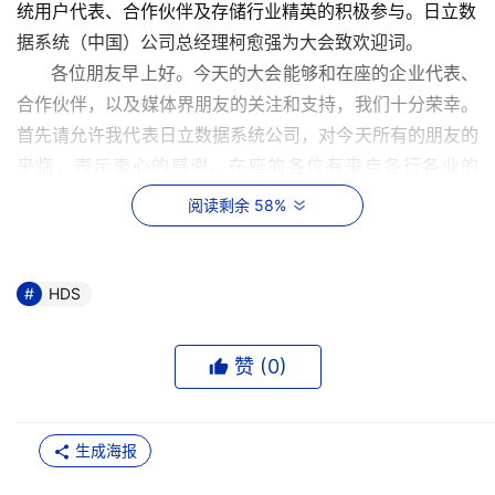
统用户代表、合作伙伴及存储行业精英的积极参与。日立数
据系统（中国）公司总经理柯愈强为大会致欢迎词。
      各位朋友早上好。今天的大会能够和在座的企业代表、
合作伙伴，以及媒体界朋友的关注和支持，我们十分荣幸。
首先请允许我代表日立数据系统公司，对今天所有的朋友的
来临，表示衷心的感谢。在座的各位有来自各行各业的
CIO、CEO还有企业的运营和IT的主管。大家对IT架构还有
阅读剩余 58%
存储都有自己的理解。作为日立数据系统中国团队的代表，
我很高兴今天借此机会和大家分享一下作为全球存储领域的
领导厂商，日立数据系统对目前的中国的企业，面临的存储
HDS
挑战是如何理解的。
赞 (
0
)
      信息技术发展到今天可以说是一日千里，为我们工作和
生活带来巨大的变革的同时，也带来了信息数据的快速增
长。这使现在的企业不但面临挑战，同时还必须应付各种有
生成海报
限的业务需求，法规的需求，以及对业务24小时不断运营