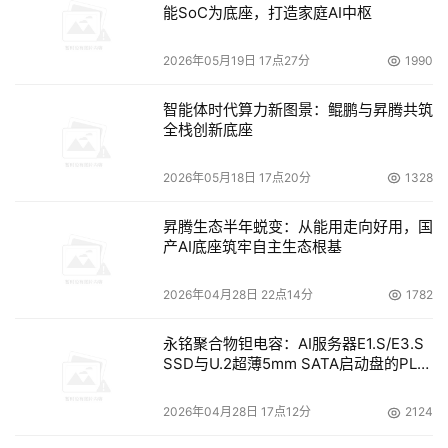
能SoC为底座，打造家庭AI中枢
户。在此再次感谢各位的用户代表、行业专家，还有合作伙
伴们，光临今天的大会，你们对日立数据系统的公司，以及
2026年05月19日 17点27分
1990
对本次大会的关注的支持和参与，是对我们最大的鼓励。大
大增加了我们继续投资中国的市场的信心，希望本次大会为
智能体时代算力新图景：鲲鹏与昇腾共筑
您和所在的企业在今后的发展提供一些启发和创新思路。
全栈创新底座
2026年05月18日 17点20分
1328
本文来源于DOIT传媒，文章内容仅供参考，不构成投资建议。
昇腾生态半年蜕变：从能用走向好用，国
产AI底座筑牢自主生态根基
2026年04月28日 22点14分
1782
永铭聚合物钽电容：AI服务器E1.S/E3.S
SSD与U.2超薄5mm SATA启动盘的PLP
电容选型分析
2026年04月28日 17点12分
2124