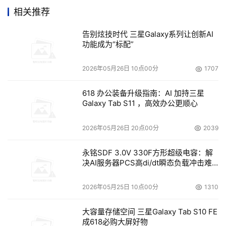
的各种要求。但是在企业IT预算不断谨慎的今天，怎么样保
相关推荐
证合理投资的合理性，怎么样找到适合企业的解决方案，确
保数据安全和简化系统管理。这成为了各种规模的企业不得
告别炫技时代 三星Galaxy系列让创新AI
不正视的课题。我们今天有幸与以信息话题为主题，和大家
功能成为“标配”
聚集在一起，借此机会和在座的IT专家、存储精英、还有决
2026年05月26日 10点00分
1707
策专家，提供一个互动的平台。大家一起探讨，如何使存储
更好的为企业服务。帮助企业实现最大的商业价值。提起中
618 办公装备升级指南：AI 加持三星
国市场，众多的国际企业觉得兴奋，中国市场对全球的经济
Galaxy Tab S11 ，高效办公更顺心
发展的贡献和重要性已经不言而喻。权威的研究机构已经预
计中国经济在2007年以超过9%的速度增长。
2026年05月26日 20点00分
2039
      更值得我们关注的是以IT产业为代表的高新技术产业的
永铭SDF 3.0V 330F方形超级电容：解
决AI服务器PCS高di/dt瞬态负载冲击难
发展，在被推上促进中国经济增长方式的转变的时候，IDC
题
预计中国IT市场在2007年的规模将达到420.9亿美元，比上
2026年05月25日 10点00分
1310
一年增长13.6%。中国经济的高速发展和信息化的水平的日
益提升，已经使中国市场成为国际上众多的IT企业增长的强
大容量存储空间 三星Galaxy Tab S10 FE
成618必购大屏好物
大驱动力。中国也是日立数据系统的推动的关键的驱动力，