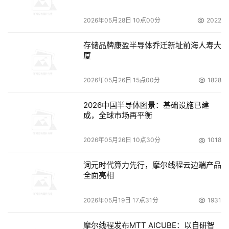
我们已经在中国取得重大的成功。我们先后在上海、广州、
2026年05月28日 10点00分
2022
北京、成都、南昌等地，建立了办事处，在去年年底我们成
立了在华独资公司，我们的产品和解决方案赢得金融、电
存储品牌康盈半导体乔迁新址前海人寿大
信、政府众多行业用户的采纳。我们中国的用户已经遍及中
厦
国金融服务、电信、制造业、能源、交通运输等各行各业。
2026年05月26日 15点00分
1828
日立数据系统自2001年进入中国以来，每年的业绩成功的
实现了双位数的增长。刚结束不久的2006财年，我们取得
2026中国半导体图景：基础设施已建
了高达57%的增长，这个好成绩离不开我们渠道伙伴和技术
成，全球市场再平衡
伙伴的贡献，通过与思科等战略伙伴的通力合作，同时和联
想等公司的联手，我们的产业在继续扩大，也得到了各方的
2026年05月26日 10点30分
1018
大力支持，再次允许我向合作伙伴的代表表示衷心的感谢。
词元时代算力先行，摩尔线程云边端产品
全面亮相
      中国是日立数据系统全球范围增长最快的市场之一，公
司总部对中国的市场给予厚望。我本人对日立数据系统公司
2026年05月19日 17点31分
1931
在中国的发展也寄予很大的期望，我们对中国的很有信心，
我们通过提供最佳的存储解决方案，服务我们的中国的用
摩尔线程发布MTT AICUBE：以自研智