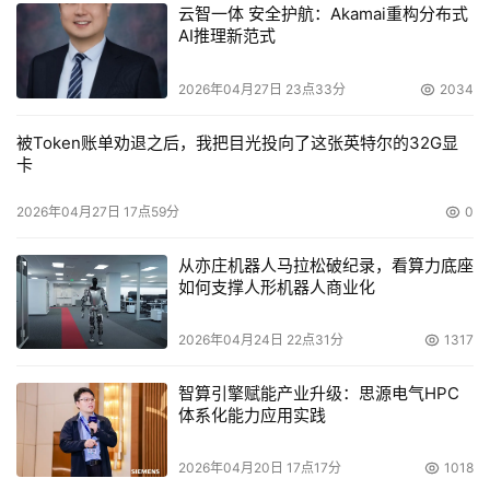
申请加入流程
云智一体 安全护航：Akamai重构分布式
AI推理新范式
      电话咨询??填写申请表----资格审核----签署合作协议-
2026年04月27日 23点33分
2034
---成为Exabyte的合作伙伴 （即海诺贝融销售联盟肩并肩
成员）
被Token账单劝退之后，我把目光投向了这张英特尔的32G显
卡
      步骤一：电话咨询
2026年04月27日 17点59分
0
      详细了解Exabyte的渠道体系，了解海诺贝融的合作政
从亦庄机器人马拉松破纪录，看算力底座
策，在您确定加入海诺贝融的销售联盟之后，填写正式申请
如何支撑人形机器人商业化
表。
2026年04月24日 22点31分
1317
      咨询电话：010-5173 3846；5173 3841
智算引擎赋能产业升级：思源电气HPC
体系化能力应用实践
      步骤二：资格审核
2026年04月20日 17点17分
1018
      海诺贝融公司渠道部门会认真讨论贵公司的申请，并尽