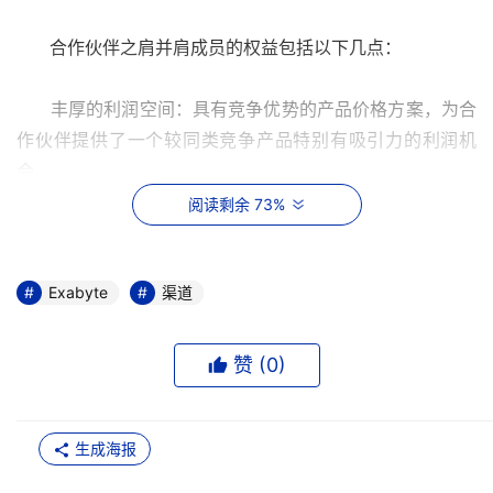
      合作伙伴之肩并肩成员的权益包括以下几点：
      丰厚的利润空间：具有竞争优势的产品价格方案，为合
作伙伴提供了一个较同类竞争产品特别有吸引力的利润机
会。
阅读剩余 73%
      广泛的销售支持：海诺贝融销售代表和支持工程师在销
售和技术支持方面积极地支持合作伙伴。
Exabyte
渠道
      综合解决方案：海诺贝融公司凭借对用户需求的深刻理
解、对存储技术的把握、对厂商产品的了解，提供跨平台、
赞 (
0
)
多种环境、不同存储架构的综合存储解决方案。提供比竞争
对手更具性价比的方案。
生成海报
      免费培训：海诺贝融为合作伙伴销售和技术人员提供广