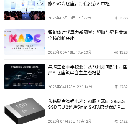
      ?专人*??专职的商务对口人员，保证与海诺贝融公司和
能SoC为底座，打造家庭AI中枢
厂商的日常联络畅通负责；公司必须有专门进行所代理的
2026年05月19日 17点27分
1988
Exabyte产品销售和技术支持的业务人员和技术人员；
智能体时代算力新图景：鲲鹏与昇腾共筑
      ?信誉*??公司在工商、税务、公安机关无劣迹备案，在
全栈创新底座
同行业有良好的口碑；
2026年05月18日 17点20分
1328
      根据合作伙伴的经营规模与状况，将渠道联盟合作伙伴
昇腾生态半年蜕变：从能用走向好用，国
分为三个类别，级别名称与资格条件如下：
产AI底座筑牢自主生态根基
      Exabyte区域分销商 
2026年04月28日 22点14分
1782
      Exabyte授权方案供应商
永铭聚合物钽电容：AI服务器E1.S/E3.S
SSD与U.2超薄5mm SATA启动盘的PLP
电容选型分析
      Exabyte某款产品包销商 
2026年04月28日 17点12分
2122