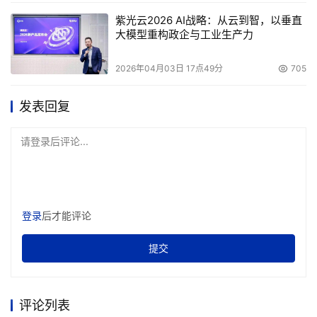
快与贵公司联系，将审核意见反馈给您。 
紫光云2026 AI战略：从云到智，以垂直
大模型重构政企与工业生产力
      步骤三：签署合作协议 
2026年04月03日 17点49分
705
      如果您的申请已被接受，海诺贝融会与您进行更为深入
发表回复
的沟通，并将正式的《海诺贝融合作伙伴协议》
  文件交付给您。 
请登录后评论...
      步骤四：成为Exabyte的渠道伙伴
登录
后才能评论
      与海诺贝融签署正式合作协议后，即成为Exabyte肩并
肩合作伙伴??海诺贝融肩并肩成员，拥有唯一的成员编号和
提交
服务标识。将由Exabyte正式授牌。
评论列表
本文来源于DOIT传媒，文章内容仅供参考，不构成投资建议。