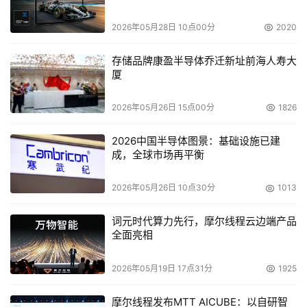
      Exabyte 肩并肩合作伙伴资质选择
2026年05月28日 10点00分
2020
      申请方应具有良好商业信誉，合法身份，并有一定的客
存储品牌康盈半导体乔迁新址前海人寿大
户和渠道资源。
厦
      本着共同开拓市场，真诚长期合作的态度。
2026年05月26日 15点00分
1826
      有较完善的销售和市场拓展计划。
2026中国半导体图景：基础设施已建
成，全球市场再平衡
      ?业务*??从事网络数据相关存储、备份、安全、集成的
2026年05月26日 10点30分
1013
业务；熟悉当地目标用户市场，有相关的行业和产品销售经
验；
词元时代算力先行，摩尔线程云边端产品
全面亮相
      ?信心*??有信心开拓当地市场，对产品的100%的忠
2026年05月19日 17点31分
1925
诚；
摩尔线程发布MTT AICUBE：以自研智