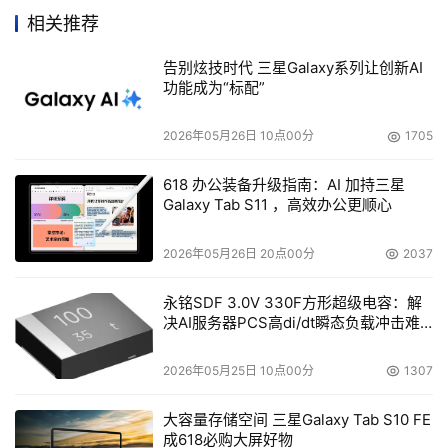
泛的产品培训。
相关推荐
告别炫技时代 三星Galaxy系列让创新AI
      其它好处：参与包括更多的产品促销活动，市场推广活
功能成为“标配”
动，享有更多当地客户的需求信息、定单资源；有资格执行
Exabyte在当地的市场调查和推广计划；有权使用市场推广
2026年05月26日 10点00分
1705
费用等等。
618 办公装备升级指南：AI 加持三星
Galaxy Tab S11 ，高效办公更顺心
代理商政策
2026年05月26日 20点00分
2037
      海诺贝融诚邀各地代理商，通过Exabyte 肩并肩合作伙
伴渠道联盟计划，诚征合作伙伴，并在产品、信息、物流、
永铭SDF 3.0V 330F方形超级电容：解
市场推广、售后等方面提供全方位支持，最大限度的让利给
决AI服务器PCS高di/dt瞬态负载冲击难
题
渠道商，与渠道伙伴双赢，和渠道一起成长！
2026年05月25日 10点00分
1307
渠道资格及类别
大容量存储空间 三星Galaxy Tab S10 FE
成618必购大屏好物