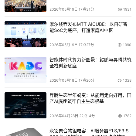
2026年05月19日 17点31分
1931
摩尔线程发布MTT AICUBE：以自研智
能SoC为底座，打造家庭AI中枢
2026年05月19日 17点27分
1990
智能体时代算力新图景：鲲鹏与昇腾共筑
全栈创新底座
2026年05月18日 17点20分
1328
昇腾生态半年蜕变：从能用走向好用，国
产AI底座筑牢自主生态根基
2026年04月28日 22点14分
1782
永铭聚合物钽电容：AI服务器E1.S/E3.S