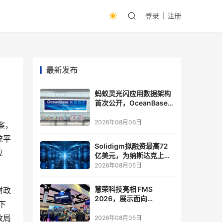
登录
注册
最新发布
蚂蚁灵光闪应用数据架构
首次公开，OceanBase
披露关键实践
2026年08月06日
案，
统平
Solidigm拟融资最高72
应
亿美元，为纳斯达克上市
做准备
2026年08月05日
慧荣科技亮相 FMS
财政
2026，展示面向
下
Agentic AI 应用的新一代
政局
存储方案
2026年08月05日