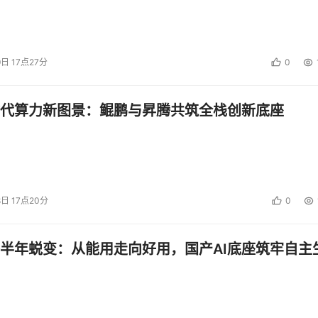
9日 17点27分
0
代算力新图景：鲲鹏与昇腾共筑全栈创新底座
8日 17点20分
0
半年蜕变：从能用走向好用，国产AI底座筑牢自主