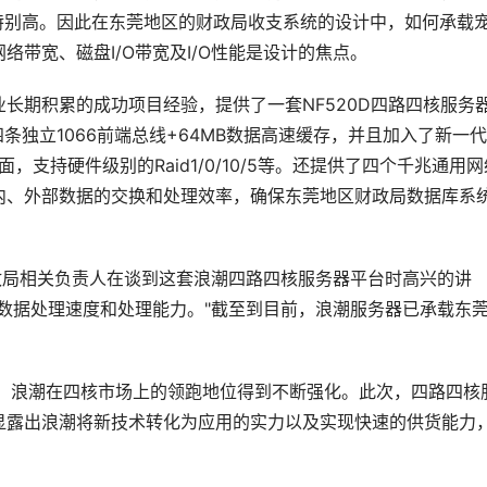
特别高。因此在东莞地区的财政局收支系统的设计中，如何承载
带宽、磁盘I/O带宽及I/O性能是设计的焦点。
长期积累的成功项目经验，提供了一套NF520D四路四核服务
条独立1066前端总线+64MB数据高速缓存，并且加入了新一代
面，支持硬件级别的Raid1/0/10/5等。还提供了四个千兆通用网
内、外部数据的交换和处理效率，确保东莞地区财政局数据库系
政局相关负责人在谈到这套浪潮四路四核服务器平台时高兴的讲
数据处理速度和处理能力。"截至到目前，浪潮服务器已承载东
单，浪潮在四核市场上的领跑地位得到不断强化。此次，四路四核
显露出浪潮将新技术转化为应用的实力以及实现快速的供货能力