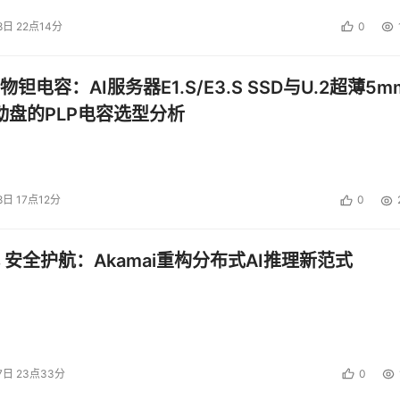
8日 22点14分
0
钽电容：AI服务器E1.S/E3.S SSD与U.2超薄5m
启动盘的PLP电容选型分析
8日 17点12分
0
 安全护航：Akamai重构分布式AI推理新范式
7日 23点33分
0