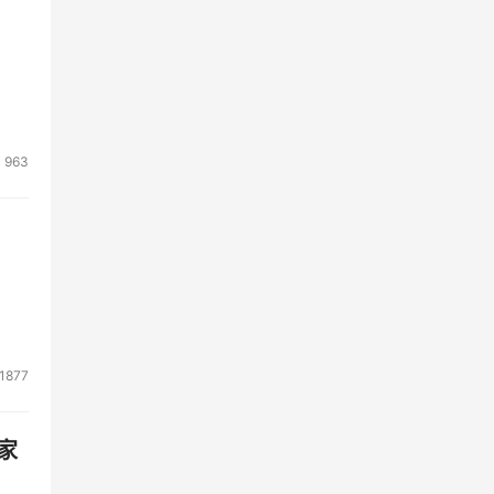
963
1877
家