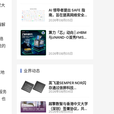
宠大
AI 领导者提出 SAFE 指
南，旨在提高网络安全透
明度
2026年08月05日
器解
算力「芯」动向 | zHBM
与zNAND-O首秀FMS
络
2026 ：三星把HBM叠上
统的
GPU头顶，内存战争换了
个维度，z轴算盘的魅力
2026年08月05日
在哪？
业界动态
莞地
英飞凌SEMPER NOR闪
存通过信骅科技
服务
2026年08月04日
AST2700 BMC认证，全
面强化其数据中心服务器
，也
管理
超擎数智与香港中文大学
（深圳）签署协议，共建
2026年08月04日
人工智能和边缘计算联合