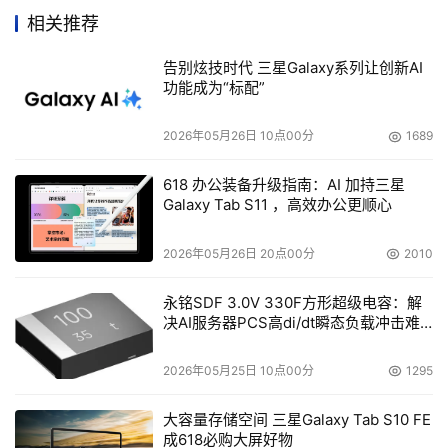
致性。简单易行的傻瓜过程，在恢复数据之前，再也不需要
相关推荐
由技术娴熟的员工重新安装操作系统和配置硬件。
告别炫技时代 三星Galaxy系列让创新AI
    灵活的扩展性使用户自己掌握增长的速度 
功能成为“标配”
    通过按需增长的实现方式，可以降低用户的最初拥有成
2026年05月26日 10点00分
1689
本，根据业务的增长来逐步扩充，这是一种极为经济的方
式。通过存储局域网的解决方案可以提供极强的扩展性能。
618 办公装备升级指南：AI 加持三星
今后客户随着业务的增加需要将更多服务器加入存储局域
Galaxy Tab S11 ，高效办公更顺心
网，达到数据集中管理的目的，通过控制软件划分好的存储
空间指派该新增的服务器即可。
2026年05月26日 20点00分
2010
    高效的自动化智能灾难备份、恢复
永铭SDF 3.0V 330F方形超级电容：解
决AI服务器PCS高di/dt瞬态负载冲击难
   当系统发生无论是软件或硬件上的故障时，无需重新安装
题
系统，无需重新配置，无需重新安装各种应用程序，只要在
2026年05月25日 10点00分
1295
排除硬件故障后，通过CBS的灾难恢复启动光盘，启动机
器，只需按一个按键就可以进行快速的自动的智能恢复，可
大容量存储空间 三星Galaxy Tab S10 FE
以保证在最短的时间内恢复系统运作。
成618必购大屏好物