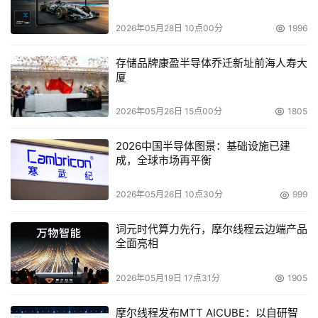
    独有的数据分级存储，轻松实现D2D2T
2026年05月28日 10点00分
1996
    CBS独有分级存储技术可以让用户根据需要先把经常性
存储品牌康盈半导体乔迁新址前海人寿大
数据备份到高速存储设备上，当经常性数据需要长期保存
厦
时，可以自动迁移到低速但海量的存储设备上去，充分提高
存储设备利用率，轻松实现D2T，D2D2T等。
2026年05月26日 15点00分
1805
    超强的数据同步功能，高效的运行性能
2026中国半导体图景：基础设施已建
成，全球市场再平衡
    在同步数据时不用全部传送,而是通过对文件分块,计算并
输送每个块的效验码,以达到只传送文件更改的部分,这样大
2026年05月26日 10点30分
999
大提高同步及备份文件的速度,提供了出类拔萃的性能，确
保用户的业务提供网络不受影响。
词元时代算力先行，摩尔线程云边端产品
全面亮相
    【用户回访】 
    通过一段时间的试运行后，CBS备份软件从稳定、效率
2026年05月19日 17点31分
1905
等各个方面都得到了用户的满意。
摩尔线程发布MTT AICUBE：以自研智