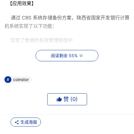
  【应用效果】 
    通过 CBS 系统存储备份方案，陕西省国家开发银行计算
机系统实现了以下功能：
    实现了数据的有效管理和保护 
    对数据的管理只需要一小部分人员就可完成；同时还提
阅读剩余 55%
供了对磁盘和数据的即时备份机制以及快速恢复功能。 
    全自动化的备份管理策略
    CBS备份软件提供自定义的备份策略设计，用户可以对
coinstor
备份任务制定任意的备份策略，达到备份管理的完全自动
化。
赞 (
0
)
    全自动系统恢复
    通过一个命令，系统将自动执行服务器恢复任务，几乎
生成海报
不需要用户进行干预，而且保证实现百分之百的完整性和一