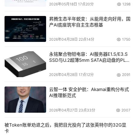
2026年05月18日 17点20分
1298
昇腾生态半年蜕变：从能用走向好用，国
产AI底座筑牢自主生态根基
2026年04月28日 22点14分
1750
永铭聚合物钽电容：AI服务器E1.S/E3.S
SSD与U.2超薄5mm SATA启动盘的PLP
电容选型分析
2026年04月28日 17点12分
2091
云智一体 安全护航：Akamai重构分布式
AI推理新范式
2026年04月27日 23点33分
2007
被Token账单劝退之后，我把目光投向了这张英特尔的32G显
卡