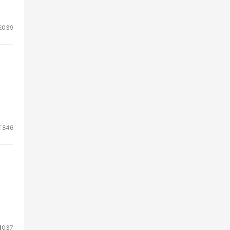
容更
2039
场所
企业
1846
1037