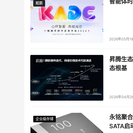
智能体时
鲲鹏
鲲鹏
2026年05月1
昇腾生态
昇腾
态根基
2026年04月2
永铭聚合物
企业级存储
企业级存储
企业级存储
企业级存储
SATA