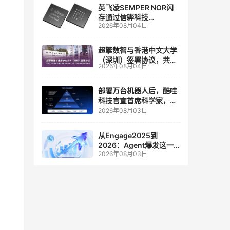
英飞凌SEMPER NOR闪
存通过信骅科技
2026年08月04日
AST2700 BMC认证，全
面强化其数据中心服务器
管理
超擎数智与香港中文大学
（深圳）签署协议，共建
2026年08月04日
人工智能和边缘计算联合
实验室
部署万台机器人后，酷哇
科技官宣首席科学家，要
让世界模型交付生产力
2026年08月03日
从Engage2025到
2026：Agent爆发这一
2026年08月03日
年，AI CRM 走到哪了