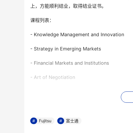
上，方能顺利结业，取得结业证书。
课程列表：
- Knowledge Management and Innovation
- Strategy in Emerging Markets
- Financial Markets and Institutions
- Art of Negotiation
- Collaborative Teams
- Marketing Management
- Leadership and Ethics
Fujitsu
富士通