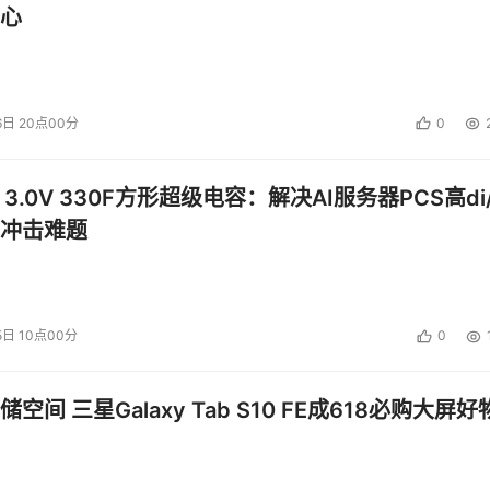
心
中国地区全面招生。该奖学金设立于1985年，是富士通最著名
6日 20点00分
0
一定标准的大学毕业生，在全职工作满3年后，均可申请这一奖学
的选择条件可能要求更严，往年刚够及格的人可能会落选。获奖
 3.0V 330F方形超级电容：解决AI服务器PCS高di/
究所进修国际跨文化管理学课程。
冲击难题
型人才的亚太奖学金，并在公司设立的JAIMS进行进修。这是
，同时探讨全球商业及跨文化议题。学员通过在夏威夷的实体课
JAIMS也为学员提供在美国、日本及中国知名企业中珍贵的实
5日 10点00分
0
机构，由富士通公司于1972年设立。到目前为止，JAIMS已经
创办者的理念是：持续向亚太地区经理人提供教育培训，使他们在
空间 三星Galaxy Tab S10 FE成618必购大屏好
，以促进亚太区经济和人文的发展。该奖学金创立以来，已经培