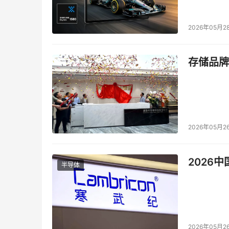
现任研究所所长野中郁次郎上任后，着手改革培训
EWKLP。EWKLP（East-West Knowled
2026年05月2
注重国际化，内容融合东西方经典商业理论，也
证明的实践内容相结合的方式。
存储品牌
为了促进中日间的人才交流，JAIMS每年都安
经营方面的学习，多年来培养了不少国际化的经
本文来源于DOIT传媒，文章内容仅供参考，不构成
2026年05月2
2026
半导体
2026年05月2