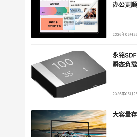
办公更顺
2008年入学申请日期：2008年2月15日之前
背景资料：
由日本富士通株式会社设立的亚太奖学金开始面向
2026年05月2
助学项目之一。只要是在校成绩和英文水平达到
金。为了能给真正的中国精英更多的机会，今年
永铭SDF
得者将可在富士通公司设在夏威夷的JAIMS研
瞬态负载
基于回馈社会的意愿，富士通创立了旨在培养国际
密集式的研修课程，侧重于美国商业原则及方式
在日本实习一周后可以获得结业证书。与此同时，
2026年05月2
格。JAIMS在日本是一个非常知名的非营利性教育
了来自50个不同国家的超过20,000名学员。
大容量存储
的交互依存的经济体中成为更有执行力的领导人
了一大批30岁左右的国际型商业人才。