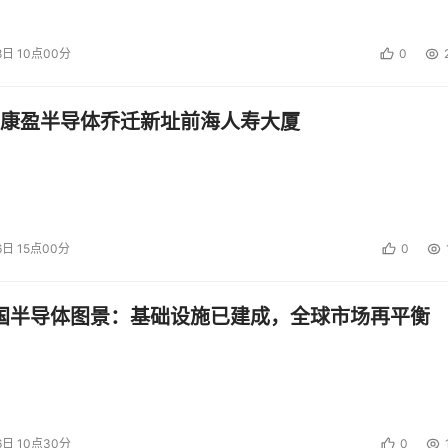
的方式和课程。将原来的ICMP变更为更加具有国际视野的
ge Leaders Program）课程将更加精练。学习时间是三个月，学习内
8日 10点00分
0
会编入美国和亚洲的经典案例。学习模式更注重学术理论和被市
康盈半导体乔迁新址前海人寿大厦
排一定的名额给中国的有识之士，向他们提供奖学金到夏威夷进行
营人才，为加强日中间的文化经济交流做出了贡献。
投资建议。
6日 15点00分
0
中国半导体图景：基础设施已建成，全球市场再平衡
6日 10点30分
0