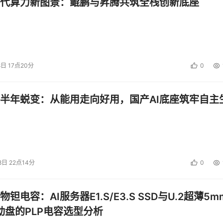
代算力新图景：鲲鹏与昇腾共筑全栈创新底座
8日 17点20分
0
半年蜕变：从能用走向好用，国产AI底座筑牢自主
8日 22点14分
0
钽电容：AI服务器E1.S/E3.S SSD与U.2超薄5m
启动盘的PLP电容选型分析