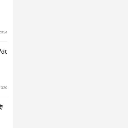
的
2054
金获
dt
一个
程并
习资
1320
培养
现今
物
养出