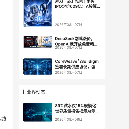
算力「芯」动向 | 宇树
IPO定价609亿：A股算力
芯片供应链的狂欢与泡沫
2026年08月07日
DeepSeek刚喊涨价，
OpenAI就开放免费畅
2026年08月07日
聊？大模型定价的平行宇
宙，同一天裂开了
CoreWeave与Solidigm
签署长期供应协议，强化
一体化人工智能云平台
2026年08月07日
业界动态
89%试水仅15%规模化：
世界质量报告揭示AI测
试"落地鸿沟"
实践
2026年08月06日