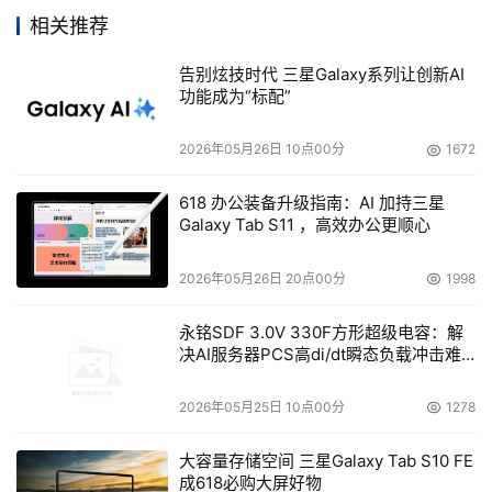
相关推荐
惠普公司在名单上有三款服务器，每一款的得分至少是每瓦
告别炫技时代 三星Galaxy系列让创新AI
能耗执行546个服务器端Java操作。富士通公司在名单上有
功能成为“标配”
四款，分数范围从356个操作到667个。
2026年05月26日 10点00分
1672
戴尔的一款PowerEdge服务器得分记录为每瓦能耗执行
682个服务器端Java操作，而来自超微公司两款服务器的分
618 办公装备升级指南：AI 加持三星
Galaxy Tab S11 ，高效办公更顺心
数分别为338和468。
新标准已经通过美国环境保护总署的评估，环保总署对该标
2026年05月26日 20点00分
1998
准给予了充分肯定，但也指出，此衡量工具仅仅是业界为达
永铭SDF 3.0V 330F方形超级电容：解
到更高能效、实现更广阔的发展，所迈出的第一步。
决AI服务器PCS高di/dt瞬态负载冲击难
题
负责为环保总署的能源之星项目开发产品规范的Andrew 
2026年05月25日 10点00分
1278
Fanara 在一份新闻稿中写道，"SPEC已经迈出了至关重要
的一步，为服务器供应商及其消费者提供了一种标准的基准
大容量存储空间 三星Galaxy Tab S10 FE
成618必购大屏好物
工具，这种工具可以提高性能评估过程中的能效。"