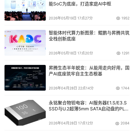
能SoC为底座，打造家庭AI中枢
2026年05月19日 17点27分
1952
智能体时代算力新图景：鲲鹏与昇腾共筑
全栈创新底座
2026年05月18日 17点20分
1291
昇腾生态半年蜕变：从能用走向好用，国
产AI底座筑牢自主生态根基
2026年04月28日 22点14分
1744
永铭聚合物钽电容：AI服务器E1.S/E3.S
SSD与U.2超薄5mm SATA启动盘的PLP
电容选型分析
2026年04月28日 17点12分
2084