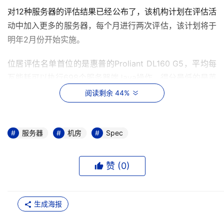
对12种服务器的评估结果已经公布了，该机构计划在评估活
动中加入更多的服务器，每个月进行两次评估，该计划将于
明年2月份开始实施。
位居评估名单首位的是惠普的Proliant DL160 G5，平均每
瓦能耗可以执行698个服务器端Java操作。得分最低的是英
特尔，其平台SE7520AF2服务器主机板的得分为每瓦能耗
阅读剩余 44%
执行87.4个服务器端操作。
然而，名单上的几乎每台服务器，包括评价最高的机器，都
服务器
机房
Spec
是基于英特尔的Xeon处理器。英特尔的发言人George Alfs
在一封电子邮件中写道，"得分为87.4的是我们一种型号较
赞 (
0
)
老的Xeon处理器。"
据Alfs的说法，位于名单榜首的惠普服务器是基于英特尔
生成海报
的"Harpertown"Xeon处理器，该款处理器功能强大，几乎
达到旧型号芯片的8倍之多。