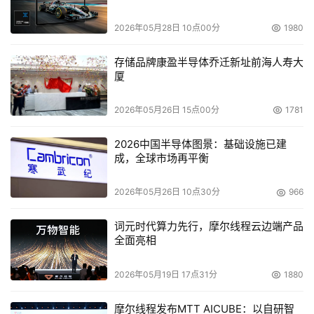
2026年05月28日 10点00分
1980
    通过精心设计，长城至翔S320G2服务器在安装和维护方
面非常方便，通过该软件方便用户随时掌握系统的健康状
存储品牌康盈半导体乔迁新址前海人寿大
厦
况，有效减少系统的安全隐患，也可以帮助用户有效管理各
部件，长城智能服务器管理软件支持远程管理，可以帮助用
2026年05月26日 15点00分
1781
户摆脱现场维护的束缚，有效提升管理的方便性和及时性；
该软件具有多种故障报警方式，如Email、短信等，能非常
2026中国半导体图景：基础设施已建
有效地降低管理成本。通过服务器自带的长城服务器智能管
成，全球市场再平衡
理软件，用户能够随时随地对系统进行健康侦测和管理。 
2026年05月26日 10点30分
966
    近年来，通过与享誉全球的国际商用机械公司（IBM）的
词元时代算力先行，摩尔线程云边端产品
深入合作，无论是公司治理、科技研发还是生产制造方面，
全面亮相
长城都有了长足的进步。长城服务器不仅与IBM服务器诞生
于同一条生产线，而且采用了相同的封装、检验、测试手段
2026年05月19日 17点31分
1880
和指标，无论是做工，还是整体性能都像屹立千年的万里长
摩尔线程发布MTT AICUBE：以自研智
城一样坚实而厚重，令人放心。长城至翔S320G2正是长城