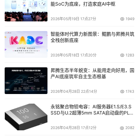
能SoC为底座，打造家庭AI中枢
服务器家族的卓越代表。
2026年05月19日 17点27分
1949
智能体时代算力新图景：鲲鹏与昇腾共筑
本文来源于DOIT传媒，文章内容仅供参考，不构成投资建议。
全栈创新底座
2026年05月18日 17点20分
1283
昇腾生态半年蜕变：从能用走向好用，国
产AI底座筑牢自主生态根基
2026年04月28日 22点14分
1743
永铭聚合物钽电容：AI服务器E1.S/E3.S
SSD与U.2超薄5mm SATA启动盘的PLP
电容选型分析
2026年04月28日 17点12分
2082