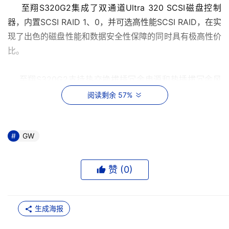
    至翔S320G2集成了双通道Ultra 320 SCSI磁盘控制
器，内置SCSI RAID 1、0，并可选高性能SCSI RAID，在实
现了出色的磁盘性能和数据安全性保障的同时具有极高性价
比。 
    至翔S320G2支持热交换拔插冗余电源和热插拔冗余风
扇，当其中一个电源或风扇出现故障后，后备电源和风扇模
阅读剩余 57%
块能够无缝切换另外一个还可正常工作，丝毫不影响业务的
正常运行，同时也可以方便的了系统的管理和维护。 
GW
扩展性
赞 (
0
)
    至翔S320G2还有 4 个PCI扩展槽 (3个64bit/100MHz 
PCI-X，1个 PCI-Express 4X扩展槽)可供增选设备使用。采
用最新PCI－E串行PCI总线架构，充分解决系统内部的数据
生成海报
拥挤难题，该总线的传输性能较传统的PCI总线（66MHz）