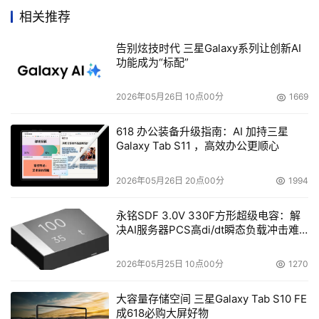
提升了近4倍，更适合外插高性能的扩展卡，如光纤网卡、
相关推荐
HBA卡等，大大提升了外围联接设备的性能。 
告别炫技时代 三星Galaxy系列让创新AI
功能成为“标配”
    为了满足关键业务应用的需求，至翔S320G2提供了很多
高效有用的技术，能支持多达10个热插拔硬盘，数据容量可
2026年05月26日 10点00分
1669
达到1.46TB，能很好地满足用户海量数据存储需求。 
618 办公装备升级指南：AI 加持三星
Galaxy Tab S11 ，高效办公更顺心
2026年05月26日 20点00分
1994
永铭SDF 3.0V 330F方形超级电容：解
    系统主板集成两个自适应10/100/1000M以太网卡(它基
决AI服务器PCS高di/dt瞬态负载冲击难
于Intel 82540EM/82550PM 快速以太网 PCI 总线控制器), 
题
具有支持网络冗余及负载均衡等高级网络特性，充分保证了
2026年05月25日 10点00分
1270
网络传输性能，并能方便地构建内外网服务。 
大容量存储空间 三星Galaxy Tab S10 FE
成618必购大屏好物
管理及维护