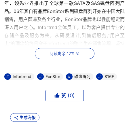
年，领先业界推出了全球第一款SATA及SAS磁盘阵列产
品。06年其自有品牌EonStor系列磁盘阵列开始在中国大陆
销售，用户群遍及各个行业，EonStor品牌也以性能稳定而
深入用户之心。Infortrnd全体员工，以为客户提供专业的
存储产品及服务为荣，从研发设计,到售后服务,"用户至
上"的理念始终贯穿于Infortrend的整个生产销售流程，坚持
为用户提供高性能、高稳定性、高扩展性的磁盘阵列。
阅读剩余 17%
2008年，Infortrend将继续秉持其"技术创新，用户至上"的
理念服务于广大客户，一系列全新的EonStor磁盘阵列以及
Infortrend
EonStor
磁盘阵列
S16F
配套的软件产品即将正式面市。Infortrend将一如既往的为
广大客户提供最优质的产品及服务，以答谢新老客户一直以
赞 (
0
)
来对于Infortrend的支持与关注。Infortrend EonStor，是
您绝对值得信赖的存储伙伴。
生成海报
本文来源于DOIT传媒，文章内容仅供参考，不构成投资建议。