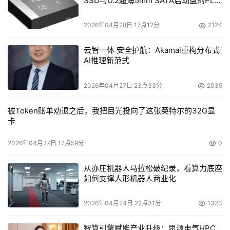
SSD与U.2超薄5mm SATA启动盘的PLP
电容选型分析
2026年04月28日 17点12分
2124
云智一体 安全护航：Akamai重构分布式
AI推理新范式
2026年04月27日 23点33分
2035
被Token账单劝退之后，我把目光投向了这张英特尔的32G显
卡
2026年04月27日 17点59分
0
从亦庄机器人马拉松破纪录，看算力底座
如何支撑人形机器人商业化
2026年04月24日 22点31分
1323
智算引擎赋能产业升级：思源电气HPC