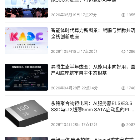
2026年05月19日 17点27分
1955
智能体时代算力新图景：鲲鹏与昇腾共筑
全栈创新底座
2026年05月18日 17点20分
1296
昇腾生态半年蜕变：从能用走向好用，国
产AI底座筑牢自主生态根基
2026年04月28日 22点14分
1748
永铭聚合物钽电容：AI服务器E1.S/E3.S
SSD与U.2超薄5mm SATA启动盘的PLP
电容选型分析
2026年04月28日 17点12分
2087
云智一体 安全护航：Akamai重构分布式