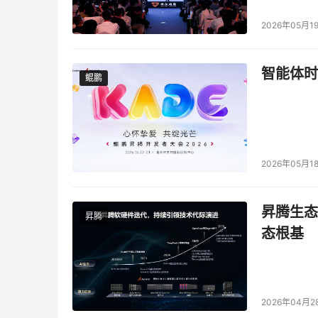
2026年05月1
智能体时
鲲鹏
鲲鹏
2026年05月1
昇腾生态
昇腾
态根基
2026年04月2