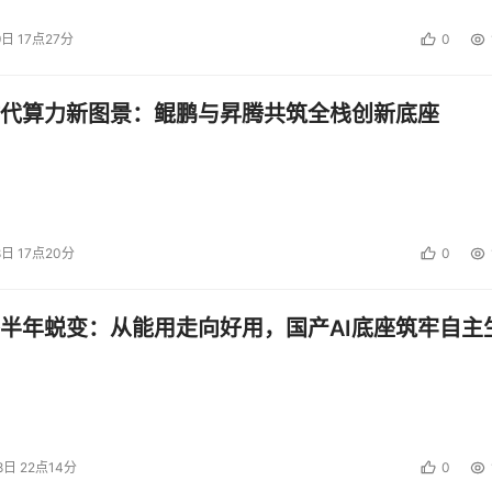
9日 17点27分
0
代算力新图景：鲲鹏与昇腾共筑全栈创新底座
8日 17点20分
0
半年蜕变：从能用走向好用，国产AI底座筑牢自主
8日 22点14分
0