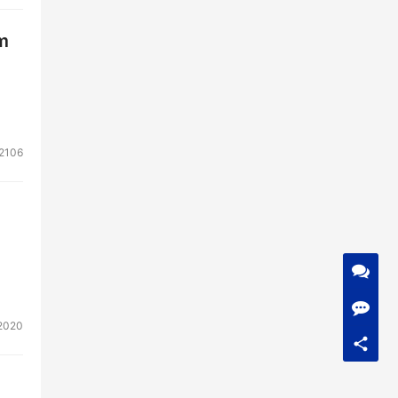
m
2106
2020