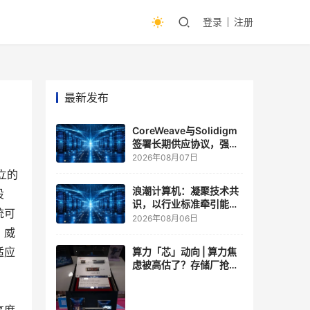
登录
注册
最新发布
CoreWeave与Solidigm
签署长期供应协议，强化
一体化人工智能云平台
2026年08月07日
立的
浪潮计算机：凝聚技术共
设
识，以行业标准牵引能力
统可
跃升
2026年08月06日
，威
适应
算力「芯」动向 | 算力焦
虑被高估了？存储厂抢了
算力厂的戏，江波龙FMS
现场改写端侧AI规则