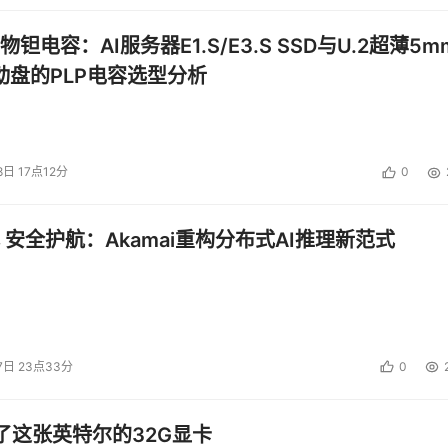
钽电容：AI服务器E1.S/E3.S SSD与U.2超薄5m
启动盘的PLP电容选型分析
8日 17点12分
0
 安全护航：Akamai重构分布式AI推理新范式
7日 23点33分
0
了这张英特尔的32G显卡