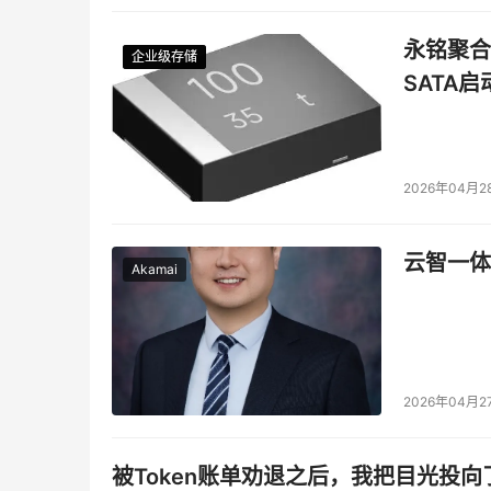
永铭聚合物
企业级存储
企业级存储
企业级存储
企业级存储
SATA
2026年04月2
云智一体
Akamai
2026年04月2
被Token账单劝退之后，我把目光投向