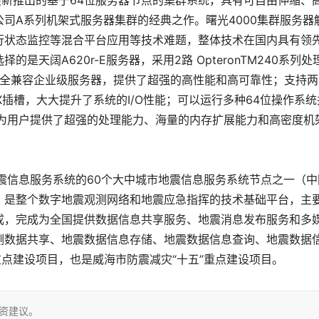
新推出的基于64位服务器节点的集群系统，具有可自由伸缩、
司A系列机架式服务器集群的经典之作。曙光4000集群服务器
行状态监控等混合平台应用等技术难题，整体技术在国内具有领
天阔A620r-E服务器，采用2路 OpteronTM240系列处
 位全兼容企业级服务器，提供了超强的高性能和高可靠性；支持
MHz PCI-X插槽，大大提升了系统的I/O性能；可以运行多种64位操作系
以为用户提供了超强的处理能力、海量的内存扩展能力和高密度机
信息服务系统的60个大中城市地震信息服务系统节点之一（中
，是整个数字地震观测网络和地震应急指挥的技术基础平台，主
成，完成为全国提供数据信息共享服务、地震消息发布服务和多
测数据共享、地震数据信息存储、地震数据信息查询、地震数据
重点建设项目，也是威海市防震减灾“十五”重点建设项目。
投资建议。