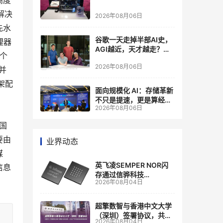
高度
解决
2026年08月06日
先水
谷歌一天走掉半部AI史，
理器
AGI越近，天才越走？大
两个
厂的组织模式，正在拖住
2026年08月06日
自己的研发节奏
统并
架配
面向规模化 AI：存储革新
不只是提速，更是算经济
2026年08月06日
账
国
要由
业界动态
媒
英飞凌SEMPER NOR闪
信息
存通过信骅科技
2026年08月04日
AST2700 BMC认证，全
面强化其数据中心服务器
管理
超擎数智与香港中文大学
（深圳）签署协议，共建
2026年08月04日