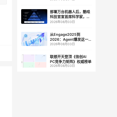
人工智能和边缘计算联合
实验室
部署万台机器人后，酷哇
科技官宣首席科学家，要
让世界模型交付生产力
2026年08月03日
从Engage2025到
2026：Agent爆发这一
2026年08月03日
年，AI CRM 走到哪了
联想开天登顶《信创AI
PC竞争力矩阵》权威榜单
2026年08月03日