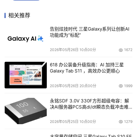
H3C存储产品线总裁李治表示，H3C对IP存储的技术和应用
有深刻理解和积累，并迅速成为中国IP存储市场的领头羊，
相关推荐
为推出存储大讲堂奠定了坚实的基础。H3C长期致力于IP技
术与产品的研究、开发、生产、销售及服务，拥有全球化的
告别炫技时代 三星Galaxy系列让创新AI
功能成为“标配”
技术和人才、经验和质量管理研发平台。而且，在IP存储领
域，H3C获得的专利技术也位居业界前列。此次特别推出存
2026年05月26日 10点00分
1672
储大讲堂，希望能够实现"传道授业解惑"的理想，让IP存储
为用户创造出更大的价值，全力推动中国IP存储应用再上新
618 办公装备升级指南：AI 加持三星
Galaxy Tab S11 ，高效办公更顺心
台阶，并向着更加理性和成熟的方向发展。
2026年05月26日 20点00分
1999
本文来源于DOIT传媒，文章内容仅供参考，不构成投资建议。
永铭SDF 3.0V 330F方形超级电容：解
决AI服务器PCS高di/dt瞬态负载冲击难
题
2026年05月25日 10点00分
1279
大容量存储空间 三星Galaxy Tab S10 FE