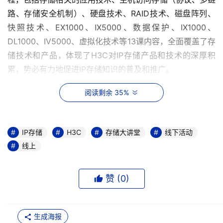
路、存储安全机制）、硬盘技术、RAID技术、磁盘阵列、
快照技术、EX1000、IX5000、数据保护、IX1000、
DL1000、IV5000、虚拟化技术等13课内容，全面覆盖了存
储技术和产品，体现了H3C对IP存储产品和技术的深厚积
累，势必有力地促进IP存储知识的普及和推广。
为了充分发挥存储大讲堂的积极作用，H3C将分两个阶段推
阅读剩余 35%
出线上、线下活动。第一阶段，2007年12月~2008年3
月，H3C在网站设立IP存储专区"跟H3C学存储"，课件每周
IP存储
H3C
存储大讲堂
线下活动
上传一课，为学员提供学习平台和充足的互动时间。而且，
线上
H3C在存储专业网站开设H3C专区，提供在线注册和学习
等服务。在第二阶段，2008年3月~6月，H3C将开展丰富
的线下活动，其中包括在全国各大高校举办"跟H3C学存储
赞 (
0
)
知识竞赛"，以及通过"存储俱乐部"定期举办有奖知识竞赛等
活动，持续推动各界对IP存储技术的广泛关注。
生成海报