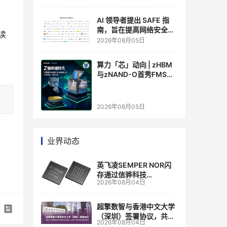
AI 领导者提出 SAFE 指
南，旨在提高网络安全透
读
明度
2026年08月05日
算力「芯」动向 | zHBM
与zNAND-O首秀FMS
2026 ：三星把HBM叠上
GPU头顶，内存战争换了
个维度，z轴算盘的魅力
2026年08月05日
在哪？
业界动态
英飞凌SEMPER NOR闪
存通过信骅科技
2026年08月04日
AST2700 BMC认证，全
面强化其数据中心服务器
管理
超擎数智与香港中文大学
（深圳）签署协议，共建
2026年08月04日
人工智能和边缘计算联合