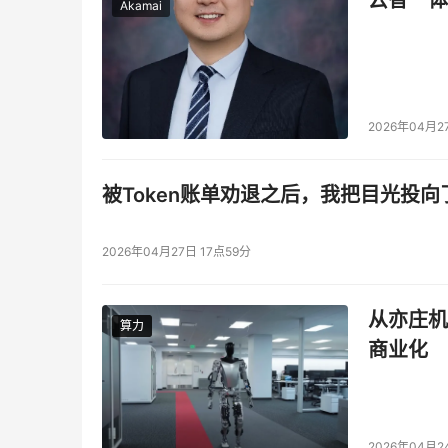
云智一体
Akamai
2026年04月2
被Token账单劝退之后，我把目光投向
2026年04月27日 17点59分
从亦庄机
算力
算力
商业化
2026年04月2