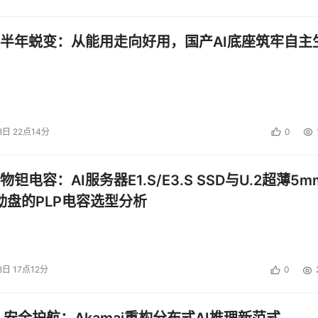
半年蜕变：从能用走向好用，国产AI底座筑牢自主
8日 22点14分
0
钽电容：AI服务器E1.S/E3.S SSD与U.2超薄5m
启动盘的PLP电容选型分析
8日 17点12分
0