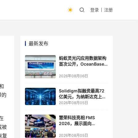
登录
注册
最新发布
蚂蚁灵光闪应用数据架构
首次公开，OceanBase
披露关键实践
2026年08月06日
库和
Solidigm拟融资最高72
带的
亿美元，为纳斯达克上市
做准备
2026年08月05日
慧荣科技亮相 FMS
在
2026，展示面向
或被
Agentic AI 应用的新一代
恢复
存储方案
2026年08月05日