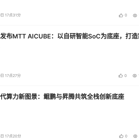
9日 17点31分
0
发布MTT AICUBE：以自研智能SoC为底座，打造
9日 17点27分
0
代算力新图景：鲲鹏与昇腾共筑全栈创新底座
8日 17点20分
0