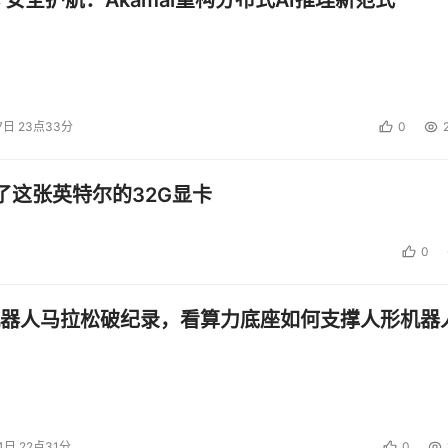
 安全护航：Akamai重构分布式AI推理新范式
7日 23点33分
0
了这张英特尔的32G显卡
0
器人马拉松破纪录，看算力底座如何支撑人形机器
4日 22点31分
0