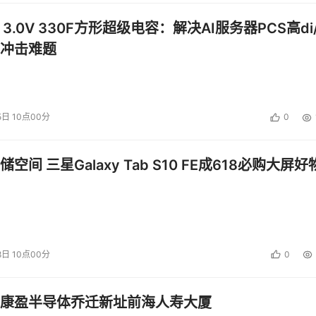
 3.0V 330F方形超级电容：解决AI服务器PCS高di/
冲击难题
5日 10点00分
0
空间 三星Galaxy Tab S10 FE成618必购大屏好
8日 10点00分
0
康盈半导体乔迁新址前海人寿大厦