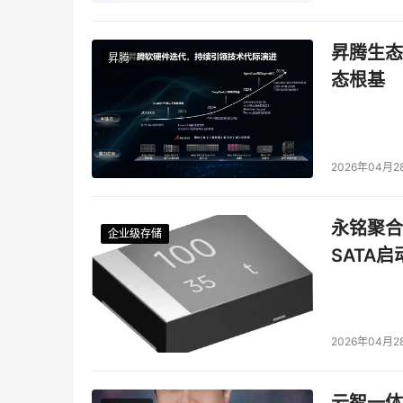
昇腾生态
昇腾
态根基
2026年04月2
永铭聚合物
企业级存储
企业级存储
企业级存储
企业级存储
SATA
2026年04月2