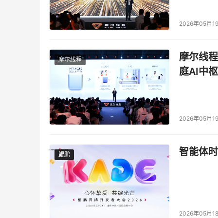
2026年05月1
摩尔线程
摩尔线程
庭AI中枢
2026年05月1
智能体时
鲲鹏
鲲鹏
2026年05月1