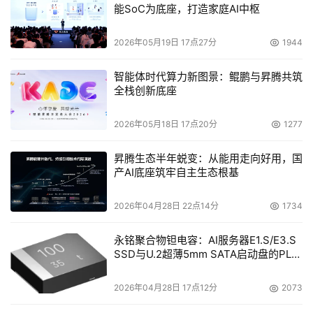
能SoC为底座，打造家庭AI中枢
2026年05月19日 17点27分
1944
智能体时代算力新图景：鲲鹏与昇腾共筑
全栈创新底座
2026年05月18日 17点20分
1277
昇腾生态半年蜕变：从能用走向好用，国
产AI底座筑牢自主生态根基
2026年04月28日 22点14分
1734
永铭聚合物钽电容：AI服务器E1.S/E3.S
SSD与U.2超薄5mm SATA启动盘的PLP
电容选型分析
2026年04月28日 17点12分
2073