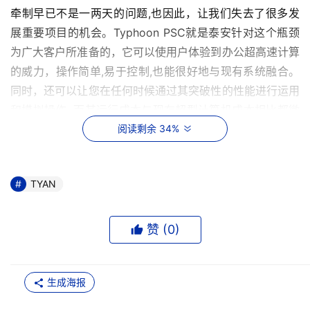
牵制早已不是一两天的问题,也因此，让我们失去了很多发
展重要项目的机会。Typhoon PSC就是泰安针对这个瓶颈
为广大客户所准备的，它可以使用户体验到办公超高速计算
的威力，操作简单,易于控制,也能很好地与现有系统融合。
同时，还可以让您在任何时候通过其突破性的性能进行运用
和模拟操作, 而其运行成本与现存超型计算机成本相比都微
乎其微，因此，给我们的工作带来了巨大的便利。
阅读剩余 34%
    事实上，许多领域的实践都已经表明,无论是企业用还是
TYAN
大型团体用服务器, 这重突破性的直接连接技术和大规模
AMD Opteron 单核双核处理器都能成功应对您的使用需
要。 Typhoon PSC 为研发设备提供了一个非常可观的高性
赞 (
0
)
能, 闪电般的运转速度以及强大的处理力量,，在项目研发的
过程中具有无与伦比的优势。 
生成海报
    随着高性能计算机从传统的超级计算机领域扩展到了主