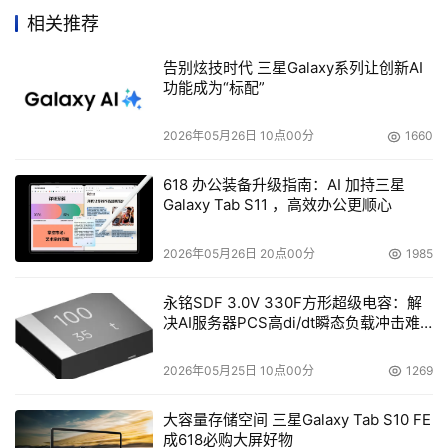
流产业的组群和部门，甚至最终落脚到个人终端用户。它整
相关推荐
合了最先进的硬件解决方案，提供给用户一个高性能计算平
告别炫技时代 三星Galaxy系列让创新AI
台,也促进研发人员把更大精力投入到创新和产品开发中
功能成为“标配”
去。
2026年05月26日 10点00分
1660
   目前, Typhoon PSC已投入取样,预计将会在2006年第二
618 办公装备升级指南：AI 加持三星
季度大规模量产
Galaxy Tab S11 ，高效办公更顺心
2026年05月26日 20点00分
1985
本文来源于DOIT传媒，文章内容仅供参考，不构成投资建议。
永铭SDF 3.0V 330F方形超级电容：解
决AI服务器PCS高di/dt瞬态负载冲击难
题
2026年05月25日 10点00分
1269
大容量存储空间 三星Galaxy Tab S10 FE
成618必购大屏好物