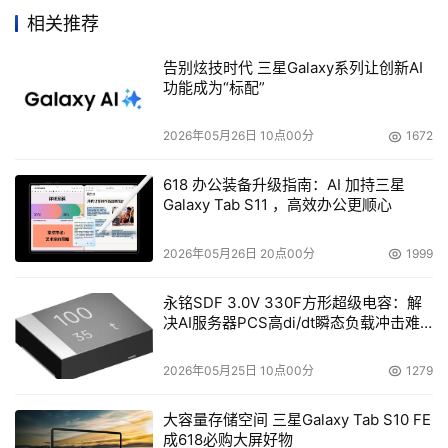
2、教学特色
相关推荐
告别炫技时代 三星Galaxy系列让创新AI
   （1）系统全面深入专业
功能成为“标配”
   首先，通过第一阶段专业基础课程和第二阶段职业技能课
程的专业强化培训，使学员在短期内系统、全面、深入、专
2026年05月26日 10点00分
1672
业地接受软件开发的技术理论（包括编程语言、数据库技
618 办公装备升级指南：AI 加持三星
术、网络技术及电子商务；项目分析、设计和管理；系统架
Galaxy Tab S11 ，高效办公更顺心
构和设计模式等），从而熟练掌握编程技术并具备软件开发
的能力；
2026年05月26日 20点00分
1999
    通过第三阶段的项目实战以及第四阶段的职业指导，进
永铭SDF 3.0V 330F方形超级电容：解
行有针对性的专业项目实践，强化知识的理解和吸收，培养
决AI服务器PCS高di/dt瞬态负载冲击难
题
学员运用专业理论知识解决实际问题的能力。并能够完成以
2026年05月25日 10点00分
1279
B/S开发模式为核心的系统和Web网站的开发。
大容量存储空间 三星Galaxy Tab S10 FE
   （2）完全的案例教学法
成618必购大屏好物