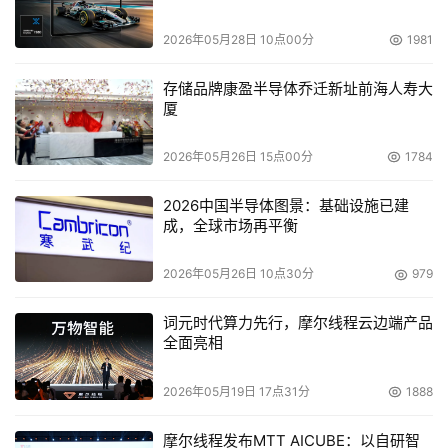
   边讲边练，循序渐进地引导学员迅速掌握相应的知识和技
能。为使学员能够适应Sun Java的B/S应用开发所需要的知
2026年05月28日 10点00分
1981
识，学员的专业学习将分为三个阶段：专业基础知识学习阶
存储品牌康盈半导体乔迁新址前海人寿大
段、职业技能也就是专业知识的系统学习阶段和项目开发实
厦
战阶段。
2026年05月26日 15点00分
1784
   （3）注重实用
2026中国半导体图景：基础设施已建
   每位任课教师都具有多年的软件开发经验，不仅精通所讲
成，全球市场再平衡
授的课程,而且具备丰富的项目经验，在教学的过程中会逐
步将自己的项目经验传授给学员。
2026年05月26日 10点30分
979
   （4）项目实战
词元时代算力先行，摩尔线程云边端产品
全面亮相
   学员系统地学习完各科相关的技术课程后，按照所要开发
的各个项目进行分组并在教师和软件公司的项目经理的指导
2026年05月19日 17点31分
1888
下完成一个实际的应用项目开发，使学员将所学的知识能够
应用到实际的开发中去，并在实际的项目开发中进一步巩固
摩尔线程发布MTT AICUBE：以自研智