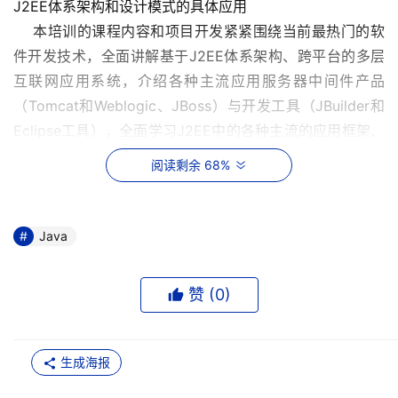
J2EE体系架构和设计模式的具体应用
    本培训的课程内容和项目开发紧紧围绕当前最热门的软
件开发技术，全面讲解基于J2EE体系架构、跨平台的多层
互联网应用系统，介绍各种主流应用服务器中间件产品
（Tomcat和Weblogic、JBoss）与开发工具（JBuilder和
Eclipse工具），全面学习J2EE中的各种主流的应用框架、
开发模式与设计思想，深入学习高端数据库（Oracle）应用
阅读剩余 68%
系统与网络应用开发技术。
   （3）完善的职业素质培养及职业规划指导和训练
Java
    最终使得学员认清自身特点、完善个人职业形象，并通
过了解相关就业政策有效的维护个人合法权益。
赞 (
0
)
生成海报