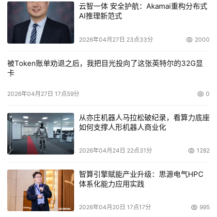
培养--有系统架构师潜能的开发人员。
云智一体 安全护航：Akamai重构分布式
AI推理新范式
 4、培训内容
2026年04月27日 23点33分
2000
被Token账单劝退之后，我把目光投向了这张英特尔的32G显
卡
2026年04月27日 17点59分
0
从亦庄机器人马拉松破纪录，看算力底座
如何支撑人形机器人商业化
每周六举办“感受科学院研究氛围，成功就业IT名企！”公
益讲座。
2026年04月24日 22点31分
1282
详情请咨询电话:82661579，邮件：job@tianbo.com.cn
智算引擎赋能产业升级：思源电气HPC
体系化能力应用实践
2026年04月20日 17点17分
995
本文来源于DOIT传媒，文章内容仅供参考，不构成投资建议。