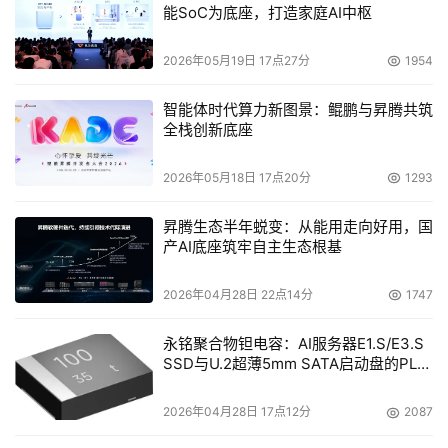
和消化所学习到的知识。
能SoC为底座，打造家庭AI中枢
2026年05月19日 17点27分
1954
3、培训目标
智能体时代算力新图景：鲲鹏与昇腾共筑
   （1）学员通过第一阶段及第二阶段的专业技术培训后，
全栈创新底座
可熟练地掌握Java平台编程技术并具备软件开发的能力。
2026年05月18日 17点20分
1293
   （2）通过第三阶段有针对性的专业项目实践和应用开
昇腾生态半年蜕变：从能用走向好用，国
发，学员将具备运用专业理论解决实际问题的能力，并能够
产AI底座筑牢自主生态根基
完成以B/S开发模式为核心的信息系统和Web网站的开发。
2026年04月28日 22点14分
1747
   （3）能够承担流通业、金融行业，商务办公管理，WEB
永铭聚合物钽电容：AI服务器E1.S/E3.S
网站等各种信息管理系统和其它热门应用领域的开发工作。
SSD与U.2超薄5mm SATA启动盘的PLP
电容选型分析
   （4）熟悉软件行业的工作方式，培养能够独立进行一定
2026年04月28日 17点12分
2087
的系统分析和设计的工作能力，同时也加重团队合作意识的