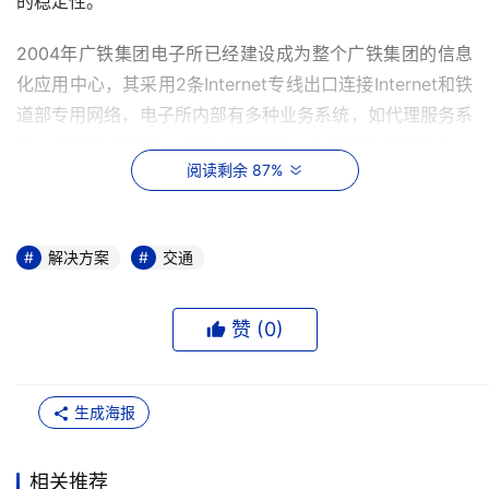
的稳定性。 
2004年广铁集团电子所已经建设成为整个广铁集团的信息
化应用中心，其采用2条Internet专线出口连接Internet和铁
道部专用网络，电子所内部有多种业务系统，如代理服务系
统、票务数据系统、集团订票系统、广深网络订票系统、
阅读剩余 87%
OA系统、票务安全系统等，通过隔离网闸将整个网络分为
内、外两个网络区域，对外的业务系统放置于外网，如电子
商务系统、对外Web服务、DNS系统。 
解决方案
交通
内网主要负担整个广铁集团的办公用户的网络服务，如代理
服务系统、OA系统，而且整个广铁集团的票务数据中心也
赞 (
0
)
在内部网络，外部的电子商务系统也经过隔离网闸连接至内
部网络的票务数据中心，内部用户经过代理服务器和隔离网
闸连接至Internet。 
生成海报
现有的网络为主备结构，在两条链路正常的的情况下，所有
相关推荐