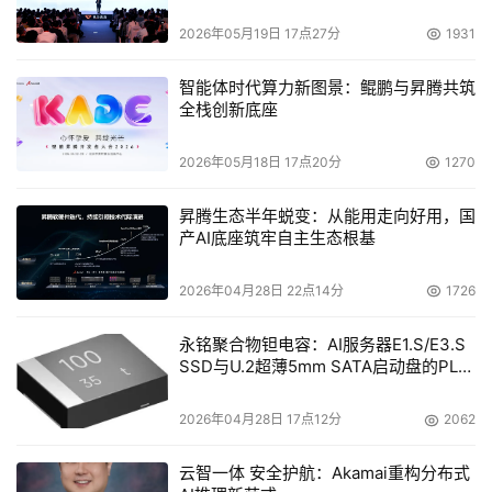
2026年05月19日 17点27分
1931
现有的安全性防护机制通常是针对来自外网的攻击；
缺乏针对来自内网的攻击防护机制；
智能体时代算力新图景：鲲鹏与昇腾共筑
全栈创新底座
现有的安全性防护机制通常是针对整体网络层面的攻击
防护，即针对网络IP层、TCP/UDP层的网络4层以下的
2026年05月18日 17点20分
1270
攻击防护；
昇腾生态半年蜕变：从能用走向好用，国
缺乏针对具体的、特定的企业网络应用的特点而专门制
产AI底座筑牢自主生态根基
定的符合企业网络应用的基于网络7层防护的安全性防
护机制；
2026年04月28日 22点14分
1726
永铭聚合物钽电容：AI服务器E1.S/E3.S
2.3.需求分析 
SSD与U.2超薄5mm SATA启动盘的PLP
电容选型分析
为了保证广铁集团的网络应用的高可用性、高性能和安全
2026年04月28日 17点12分
2062
性，其提出了以下需求： 
云智一体 安全护航：Akamai重构分布式
提高网络应用的可靠性： 