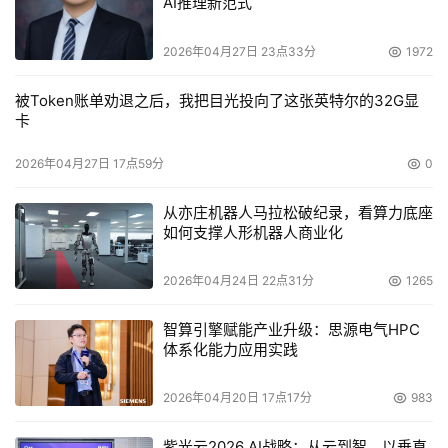
AI推理新范式
自动的网络应用可用性检查，保证网络应用的7x24 小时的
2026年04月27日 23点33分
1972
持续性服务。不仅给集团内部用户提供高可靠性的代理服
务，而且对外部服务的各个业务系统业必须具备高可靠性。 
被Token账单劝退之后，我把目光投向了这张英特尔的32G显
卡
提高网络应用的性能： 
2026年04月27日 17点59分
0
广铁集团现有系统中的双链路作为主备系统，必须能够提升
从亦庄机器人马拉松破纪录，看算力底座
为双主用链路，并且具备负载均衡技术，来保证两条链路充
如何支撑人形机器人商业化
分利用，提高整个网络系统的性能，随着铁路业务系统的开
展，内部的各个应用系统，必须具备高性。 
2026年04月24日 22点31分
1265
网络应用的安全性较差： 
智算引擎赋能产业升级：思源电气HPC
体系化能力应用实践
制定针对具体的、特定的网络应用的特点而专门制定的基于
网络7层防护的安全性防护机制； 
2026年04月20日 17点17分
983
紫光云2026 AI战略：从云到智，以垂直
3.Radware解决方案 