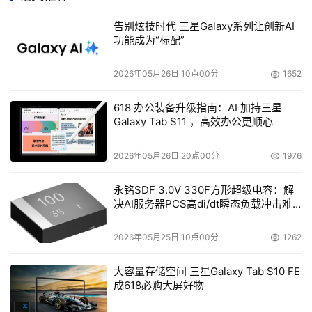
流量都经过主用的链路，而备用链路完全为备用状态，一旦
发生故障，所有的流量都切换至备用链路。 
告别炫技时代 三星Galaxy系列让创新AI
功能成为“标配”
2.2.问题分析 
2026年05月26日 10点00分
1652
从以上描述中可以看出，广铁集团的应用系统当前存在如下
618 办公装备升级指南：AI 加持三星
问题： 
Galaxy Tab S11 ，高效办公更顺心
网络应用的可靠性较差： 
2026年05月26日 20点00分
1976
应用服务器由于服务器硬件的稳定性、流量压力超载、网络
永铭SDF 3.0V 330F方形超级电容：解
攻击等情况经常会出现意外宕机的情况，从而无法保证网络
决AI服务器PCS高di/dt瞬态负载冲击难
应用的7x24 小时的持续性服务。 
题
2026年05月25日 10点00分
1262
可扩展性较差： 
大容量存储空间 三星Galaxy Tab S10 FE
因为代理服务器是整个广铁内部用户访问Internet的核心，
成618必购大屏好物
要求具有大数据吞吐速率，这都需要系统在整体上具有一个