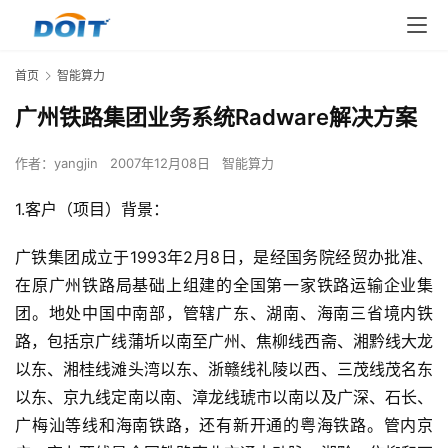
首页
智能算力
广州铁路集团业务系统Radware解决方案
作者：
yangjin
2007年12月08日
智能算力
1.客户（项目）背景： 
广铁集团成立于1993年2月8日，是经国务院经贸办批准、
在原广州铁路局基础上组建的全国第一家铁路运输企业集
团。地处中国中南部，管辖广东、湖南、海南三省境内铁
路，包括京广线蒲圻以南至广州、焦柳线西斋、湘黔线大龙
以东、湘桂线滩头湾以东、浙赣线礼陵以西、三茂线茂名东
以东、京九线定南以南、漳龙线琥市以南以及广深、石长、
广梅汕等线和海南铁路，还有新开通的粤海铁路。管内京