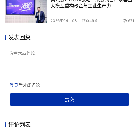
大模型重构政企与工业生产力
3.1.一期扩容工程描述： 
2026年04月03日 17点49分
671
但是随着我国经济的发展，现有的系统已经远远不能满足铁
发表回复
路运输业务的需求，广铁集团根据当前信息化发展的趋势，
为了解决春运期间铁路订票难的问题，于2004年底建设了
请登录后评论...
网上农民工团体订票系统，还建设了电话订票系统，给春运
期间出行旅客提供了多种多样的购票渠道。 
随着这些业务系统的建设，广铁集团原有的网络结构已经不
登录
后才能评论
能新业务系统的性能需求，因此，Radware针对广铁集团的
网络应用特点和需求，推出了高可用性、高性能、高安全性
提交
的解决方案，通过配备3台Radware的
WSD（WebServerDirect） ASI，实现了高性能的应用优
化系统。 
评论列表
WSD-Pro是提供本地的服务器群负载均衡和容错的产品，