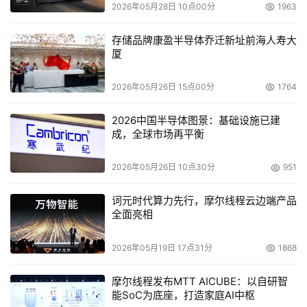
2026年05月28日 10点00分
1963
良好的可扩充余地。当服务器性能满足不了代理需求时，如
何将系统扩展成多服务器的高性能集群是个问题。 
存储品牌康盈半导体乔迁新址前海人寿大
厦
网络应用的性能瓶颈： 
2026年05月26日 15点00分
1764
在应用系统中，通常会采用多台服务器同时提供服务的方
式。但是由于网络中的流量并不均衡，因此经常会出现某台
2026中国半导体图景：基础设施已建
服务器由于访问量过大而宕机，造成网络应用性能的不稳
成，全球市场再平衡
定，从而影响到整个网络应用系统的性能。 
2026年05月26日 10点30分
951
网络资源的浪费： 
词元时代算力先行，摩尔线程云边端产品
全面亮相
在广铁集团应用系统中，采用的主备方式，不具备负载分担
系统，而导致备用系统在正常情况下的浪费。 
2026年05月19日 17点31分
1868
网络应用的安全性较差： 
摩尔线程发布MTT AICUBE：以自研智
能SoC为底座，打造家庭AI中枢
从上图中可以看出现有网络中的安全性防护机制的特点是： 