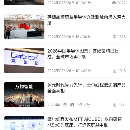
Telestream的FlipFactory代码转换产品进行大容量内容代
2026年05月28日 10点00分
2022
码转换时，速度最高可以提高30%。
存储品牌康盈半导体乔迁新址前海人寿大
厦
Agnostic Media
： 基于双核AMD皓龙处理器的系统可
以将原始数据库性能提升一倍，有助于内容的快速交付。 
2026年05月26日 15点00分
1828
运行Agnostic的GridCoder软件，客户可获得超过6倍的代
码转换速率提升。
2026中国半导体图景：基础设施已建
成，全球市场再平衡
数字媒体创建与制作
2026年05月26日 10点30分
1018
    AMD继续协助艺术家与制作人创建并提供增强的动画与
词元时代算力先行，摩尔线程云边端产品
视觉效果，以及音频、视频和其它内容。 此外，AMD还与
全面亮相
Adobe、欧特克媒体与娱乐（Autodesk Media & 
Entertainment）、Softimage、eyeon Software、
2026年05月19日 17点31分
1931
NewTek、Sony Media Software以及其它业界领先的软件
厂商合作，确保这些内容创建者可以满足最紧迫的制作期限
摩尔线程发布MTT AICUBE：以自研智
能SoC为底座，打造家庭AI中枢
要求。