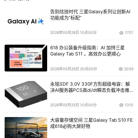
作和基于AMD皓龙处理器的传送系统进行标准化处理。
告别炫技时代 三星Galaxy系列让创新AI
Savvis
： 为了提供并管理高质量的广播内容，正在对基
功能成为“标配”
于AMD皓龙处理器的内容交付网络（CDN）和内容交流产
2026年05月26日 10点00分
1707
品进行标准化处理。
618 办公装备升级指南：AI 加持三星
Modulus Video
： 高性能MPEG-4 AVC编码器解决方案
Galaxy Tab S11 ，高效办公更顺心
利用AMD皓龙处理器，为IPTV、视频点播（VOD）、有线
电视和卫星用户提供占用带宽最少的高清晰度与标准清晰度
2026年05月26日 20点00分
2039
内容。
永铭SDF 3.0V 330F方形超级电容：解
决AI服务器PCS高di/dt瞬态负载冲击难
   Digital Rapids
： 针对实时同步多格式内容代码转换开发
题
的流软件，在基于AMD皓龙处理器的系统上的运行速度比
2026年05月25日 10点00分
1310
在竞争平台快25%－40%。
大容量存储空间 三星Galaxy Tab S10 FE
    Telestream
： 电视台、有线网络运营商和后期制作工作
成618必购大屏好物
室等客户，在基于AMD皓龙处理器的系统上使用