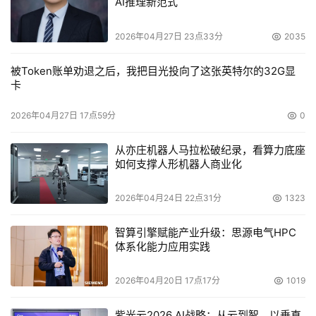
AI推理新范式
欧特克媒体与娱乐（Autodesk Media & 
2026年04月27日 23点33分
2035
Entertainment）：
基于双核AMD皓龙处理器开发最先进的
系统产品。 将在NAB展示业界标准DiscreetFlame软件，该
被Token账单劝退之后，我把目光投向了这张英特尔的32G显
软件是基于Linux平台的合成工具，主要用于实时视觉效果
卡
设计。
2026年04月27日 17点59分
0
BOXX Technologies
： 在NAB上，该公司发布了全球最
从亦庄机器人马拉松破纪录，看算力底座
强大的x86工作站 － BOXX APEXX 8工作站，该工作站集
如何支撑人形机器人商业化
成了8枚双核AMD皓龙800系列处理器（共16个内核），增
强了数字艺术家的渲染能力。 
2026年04月24日 22点31分
1323
NewTek
： 集成了运行于BOXX APEXX 8工作站上的64
智算引擎赋能产业升级：思源电气HPC
体系化能力应用实践
位3D应用软件LightWavev9和新版SpeedEDIT软件，推出
世界上运行速度最快的视频编辑解决方案。
2026年04月20日 17点17分
1019
    PhaseSpace
： 运行于AMD 速龙64 X2 双核处理器上的
紫光云2026 AI战略：从云到智，以垂直