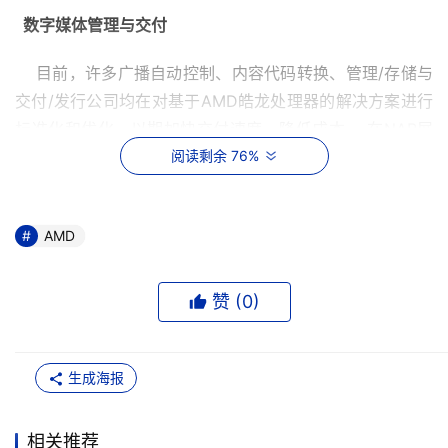
  数字媒体管理与交付
    目前，许多广播自动控制、内容代码转换、管理/存储与
交付/发行公司均在对基于AMD皓龙处理器的解决方案进行
标准化和优化，以期加快交付速度，降低成本。 在NAB展
会上，位于 SL-555的AMD展台主要展示： 
阅读剩余 76%
Verizon Business
： 数字媒体平台，采用基于AMD皓龙
AMD
处理器的服务器，提供综合数字媒体服务，其中包括转换代
码、交付、发行、存储和媒体管理等。领先的扩展性为当前
Verizon Business客户将来向高清晰移植创造了条件，同时
赞 (
0
)
降低了数字媒体平台的硬件成本与能耗。
Omnibus Systems
： 为处理多种传播方式和格式，从而
生成海报
为有线电视提供商、新闻机构以及其他广播公司安排进度、
管理和交付内容，正在对基于广播自动化控制ITX软件的制
相关推荐