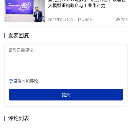
动作捕捉硬件/软件解决方案，支持Autodesk的
大模型重构政企与工业生产力
MotionBuilder应用软件进行创新动作分析与特性跟踪。
2026年04月03日 17点49分
706
     Verari System
： 展示NemeSys工作站，以及Sony 
Imageworks使用的基于双核AMD皓龙处理器的渲染刀片服
发表回复
务器裸机。 
请登录后评论...
 微软赞助的NAB数字影院
  以下AMD最终用户广播界人士在微软数字影院展台3 SL-
1161上发表了讲话：
登录
后才能评论
Grand Ole Opry
：通过采用AMD64位技术与Windows 
提交
XP Pro，满足了每周通过电视、无线广播、卫星广播等形
式以及网络流格式广播现场音乐节目的苛刻要求。音乐总监
评论列表
Steve Gibson和首席技术工程师Kevin Reinen于4月25日
（星期二）上午10:30发表演讲。