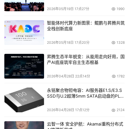
2026年05月19日 17点27分
1990
    AMD在NAB展会的SL-555展台，展示了软件与硬件解决
方案提供商正在利用基于AMD皓龙处理器的系统，加快数
智能体时代算力新图景：鲲鹏与昇腾共筑
字媒体向开放的、基于个人电脑的解决方案的移植进程，以
全栈创新底座
取代高成本、低性能的传统专用硬件： 
2026年05月18日 17点20分
1328
Adobe/Cineform
： 基于AMD皓龙处理器的系统突破了
昇腾生态半年蜕变：从能用走向好用，国
性能瓶颈，它可以对高清晰和Cinema 2K格式的流媒体进行
产AI底座筑牢自主生态根基
实时编辑。
2026年04月28日 22点14分
1782
CineForm Prospect
高清晰视频处理引擎与多媒体数字
信号编解码器扩展了Adobe Premiere Pro 2编辑套件的功
永铭聚合物钽电容：AI服务器E1.S/E3.S
能和性能。
SSD与U.2超薄5mm SATA启动盘的PLP
电容选型分析
Angstrom Microsystems
：展示了基于双核AMD 皓龙
2026年04月28日 17点12分
2124
处理器的4路和2路刀片服务器，蓝天工作室（Blue Sky 
云智一体 安全护航：Akamai重构分布式
Studios）将其用于动画与视觉效果渲染。