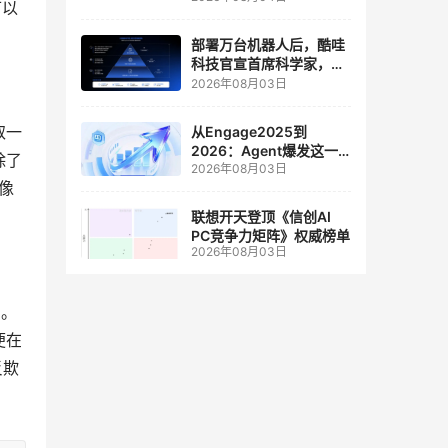
人工智能和边缘计算联合
可以
实验室
部署万台机器人后，酷哇
科技官宣首席科学家，要
让世界模型交付生产力
2026年08月03日
取一
从Engage2025到
2026：Agent爆发这一
除了
2026年08月03日
年，AI CRM 走到哪了
和像
联想开天登顶《信创AI
PC竞争力矩阵》权威榜单
2026年08月03日
了。
便在
反欺