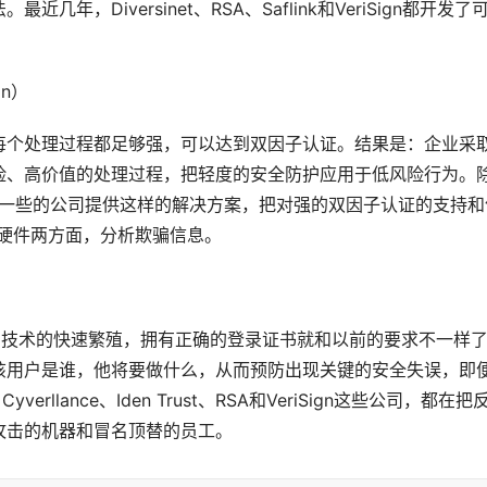
，Diversinet、RSA、Saflink和VeriSign都开发了
on） 
每个处理过程都足够强，可以达到双因子认证。结果是：企业采
险、高价值的处理过程，把轻度的安全防护应用于低风险行为。
pher这样的小一些的公司提供这样的解决方案，把对强的双因子认证的支持
硬件两方面，分析欺骗信息。 
它盗窃技术的快速繁殖，拥有正确的登录证书就和以前的要求不一样
该用户是谁，他将要做什么，从而预防出现关键的安全失误，即
rllance、Iden Trust、RSA和VeriSign这些公司，都在把
击的机器和冒名顶替的员工。 