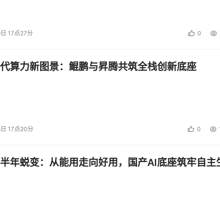
9日 17点27分
0
代算力新图景：鲲鹏与昇腾共筑全栈创新底座
8日 17点20分
0
半年蜕变：从能用走向好用，国产AI底座筑牢自主