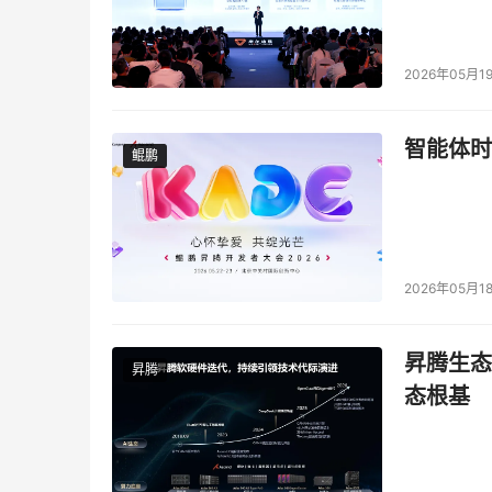
2026年05月1
智能体时
鲲鹏
鲲鹏
2026年05月1
昇腾生态
昇腾
态根基