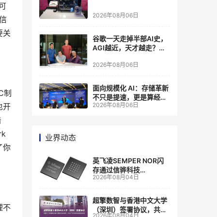
可
2026年08月06日
信
要关
谷歌一天走掉半部AI史，
AGI越近，天才越走？大
厂的组织模式，正在拖住
2026年08月06日
自己的研发节奏
面向规模化 AI：存储革新
C制
不只是提速，更是算经济
2026年08月06日
也开
账
击
 
业界动态
了你
英飞凌SEMPER NOR闪
存通过信骅科技
2026年08月04日
AST2700 BMC认证，全
面强化其数据中心服务器
管理
超擎数智与香港中文大学
理不
（深圳）签署协议，共建
2026年08月04日