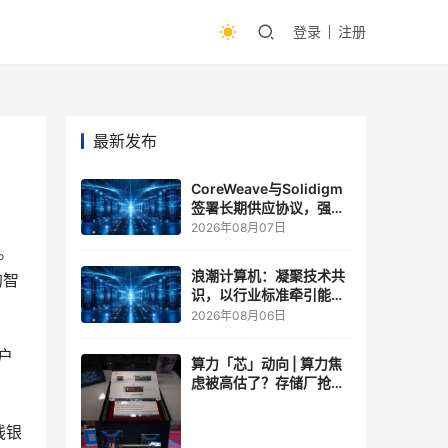
登录
注册
最新发布
CoreWeave与Solidigm
签署长期供应协议，强化
一体化人工智能云平台
2026年08月07日
。
浪潮计算机：凝聚技术共
的智
识，以行业标准牵引能力
跃升
2026年08月06日
户
算力「芯」动向 | 算力焦
虑被高估了？存储厂抢了
算力厂的戏，江波龙FMS
现场改写端侧AI规则
线银