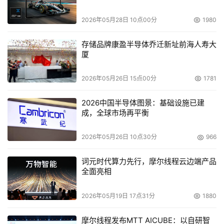
6.体系结构突破性创新成果初步显现
2026年05月28日 10点00分
1980
高性能和高效能计算机的体系结构正处于突破性创新
的前夜，IBM PERCS计划、Sun HERO计划、Cray
存储品牌康盈半导体乔迁新址前海人寿大
Cascade计划、我国的百万/千万亿次高性能计算机计划，
厦
无不预示着计算机体系结构创新的深度和广度将有更进一步
的发展。存储海(Sea of memory)、内存内嵌处理器
2026年05月26日 15点00分
1781
(PIM)、Interval Arithmetic、异步SMP、智能内存、贴近
2026中国半导体图景：基础设施已建
通信、超并行结构(Hyper Parallel Processing)、异构多核
成，全球市场再平衡
等技术涌现。在2006年，人们期待这场体系结构创新的新
成果能显现出来。
2026年05月26日 10点30分
966
7.服务器安全走向一体化
2006年，基于内外网隔离、统一身份认证、访问控
词元时代算力先行，摩尔线程云边端产品
全面亮相
制、分布式入侵检测、流量分析、应用层及传输层加密传输
协议、主动防护等技术，将催生一体化的服务器安全框架，
2026年05月19日 17点31分
1880
从而打造从物理层到应用层全方位的、多层次的、立体的服
务器应用安全计算环境。
摩尔线程发布MTT AICUBE：以自研智