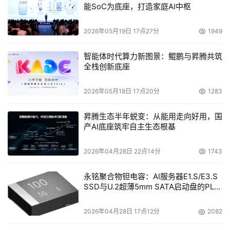
能SoC为底座，打造家庭AI中枢
8.服务计算的应用模式更加明朗
网格计算、Web service技术、Thin client
2026年05月19日 17点27分
1949
computing、On-demand computing 、Utility
computing，这些技术推动了服务计算应用模式的兴起。
智能体时代算力新图景：鲲鹏与昇腾共筑
2006年，服务器作为不可缺少的有机载体，将进一步实现
全栈创新底座
以服务计算为形式，以瘦客户端计算为基础，以普适计算为
2026年05月18日 17点20分
1283
目标的计算融合。能力服务器作为服务计算应用模式的一
种，将有成型的产品出现。
昇腾生态半年蜕变：从能用走向好用，国
产AI底座筑牢自主生态根基
2026年04月28日 22点14分
1743
本文来源于DOIT传媒，文章内容仅供参考，不构成投资建议。
永铭聚合物钽电容：AI服务器E1.S/E3.S
SSD与U.2超薄5mm SATA启动盘的PLP
电容选型分析
2026年04月28日 17点12分
2082