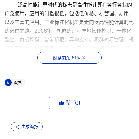
泛高性能计算时代的标志是高性能计算在各行各业的
广泛使用，应用的门槛很低，包括低价格、易管理、易用，
以及丰富的应用。工业标准化机群是走向泛高性能计算时代
的必由之路。2006年，机群的远程异地操作控制、一体化
监控、负载均衡、智能机柜、异构支持、机群简易管理、机
群快速部署、机群高速I/O、机群安全、行业应用等技术的
发展和标准化，将促使工业标准化机群进一步被行业应用广
阅读剩余 61%
泛接受。市场上将会出现以高性能计算普及为目标，以机群
标准化技术为支撑的桌面型高性能计算机产品。
4.64位x86架构小型机挑战RISC小型机的统治地位
双核
信息化建设的关键应用被传统的RISC小型机所统治和
垄断，它们都是以某个企业的技术为核心的封闭式系统。随
赞 (
0
)
着64位、多核、低功耗的x86架构处理器的发展，Linux、
Open Solaris、Windows等操作系统对8-32路x86架构
SMP服务器的进一步支持，尤其是在可靠性、稳定性等方面
生成海报
的进一步提升，以及中间件技术和企业大型应用的平台无关