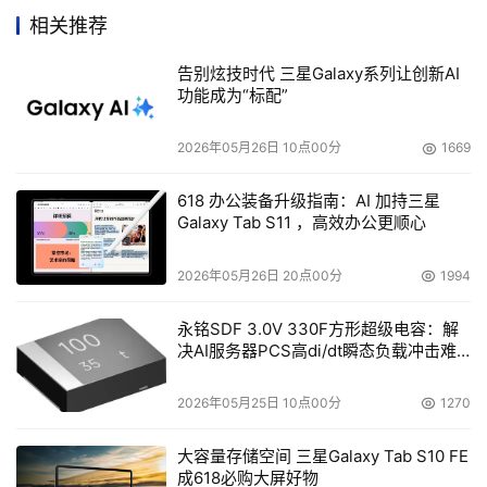
性的趋势，在2006年，基于开放和标准的64位x86架构多
相关推荐
路SMP服务器，将能够在信息化建设的关键应用领域挑战传
告别炫技时代 三星Galaxy系列让创新AI
统小型机，并通过与金融、电信等对可靠性、性能要求极高
功能成为“标配”
的高端应用的进一步融合，以高性价比为竞争优势，成为我
国服务器企业挑战国际企业垄断地位，实现我国低成本信息
2026年05月26日 10点00分
1669
化的可行之路。
5.虚拟计算技术在部件、系统及应用级的全面发展
618 办公装备升级指南：AI 加持三星
Galaxy Tab S11 ，高效办公更顺心
Microsoft的Virtual Server、VMware的VMware
Workstation、Xensource的Xen、IBM的 hypervisor技
2026年05月26日 20点00分
1994
术、Intel的Vanderpool和Silvervale、AMD的Pacifica、
Sun的Solaris Zone、HP的三层虚拟化规范等虚拟化技术和
永铭SDF 3.0V 330F方形超级电容：解
决AI服务器PCS高di/dt瞬态负载冲击难
虚拟化产品，使人们有充分理由相信，虚拟化技术在2006
题
年将在系统、部件及应用级全面发展，带来更高的部件及系
2026年05月25日 10点00分
1270
统级利用率，带来具有透明负载均衡、动态迁移、故障自动
隔离、系统自动重构的高可靠服务器应用环境，以及更为简
大容量存储空间 三星Galaxy Tab S10 FE
洁、统一的服务器资源分配管理模式。
成618必购大屏好物