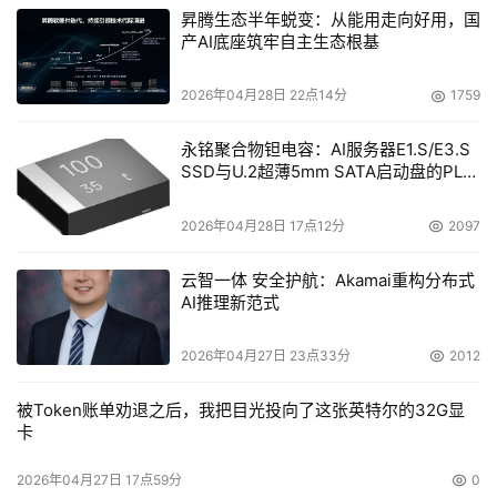
昇腾生态半年蜕变：从能用走向好用，国
产AI底座筑牢自主生态根基
2026年04月28日 22点14分
1759
永铭聚合物钽电容：AI服务器E1.S/E3.S
SSD与U.2超薄5mm SATA启动盘的PLP
电容选型分析
2026年04月28日 17点12分
2097
云智一体 安全护航：Akamai重构分布式
AI推理新范式
2026年04月27日 23点33分
2012
被Token账单劝退之后，我把目光投向了这张英特尔的32G显
卡
2026年04月27日 17点59分
0