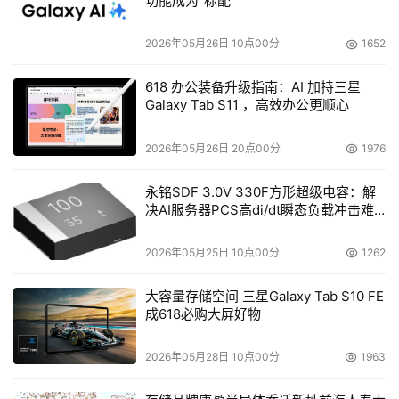
功能成为“标配”
再有，他们的数据传输过程不允许因线路故障而出现中断。
2026年05月26日 10点00分
1652
如何选择一条价格上有优势，性能相对其他方式又有良好的
备份线路呢? 
618 办公装备升级指南：AI 加持三星
Galaxy Tab S11 ，高效办公更顺心
VPN组网高中低方案 
2026年05月26日 20点00分
1976
VPN产品的出现很好地解决了上述问题。相对于按期付费的
专线，一次性投入的VPN系统将在整体成本上具有无可比拟
永铭SDF 3.0V 330F方形超级电容：解
决AI服务器PCS高di/dt瞬态负载冲击难
的优越性。以下是深信服的推荐产品。 
题
2026年05月25日 10点00分
1262
SINFOR M5100 
大容量存储空间 三星Galaxy Tab S10 FE
深信服科技推出的SINFOR M5100是一款高性价比的硬件
成618必购大屏好物
VPN/防火墙网关，适用于中型企业总部网络或大型企业的
区域总部网络。该产品又分标准版、专业版两款，其中标准
2026年05月28日 10点00分
1963
版支持3个百兆网络接口，为单线路VPN。专业版支持4个