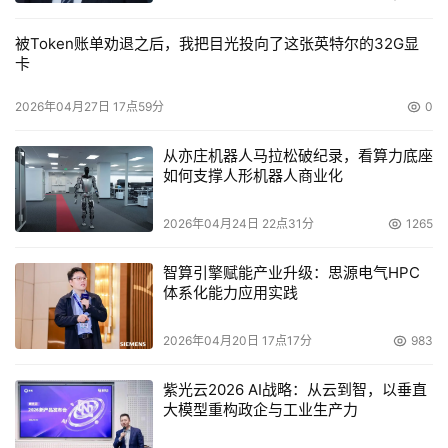
对于大型企业或重要网络来说，带宽和稳定性的要求更高。
被Token账单劝退之后，我把目光投向了这张英特尔的32G显
SINFOR M5400支持4个WAN口，可支持4条Internet出口
卡
线路的带宽叠加和备份，增强了网络的稳定性和出口带宽。
2026年04月27日 17点59分
0
同时，多条线路与其他节点建立VPN连接时，能够根据线路
匹配质量智能选择通信线路，尤其适用于分支或移动节点。 
从亦庄机器人马拉松破纪录，看算力底座
如何支撑人形机器人商业化
SINFOR DLAN VPN 
2026年04月24日 22点31分
1265
SINFOR DLAN VPN软件是领先的VPN软件系统，从产品功
能上分为标准版、安全版(集成DWALL软件防火墙)和专业
智算引擎赋能产业升级：思源电气HPC
体系化能力应用实践
版(支持多线路绑定、带宽叠加)3种类型。每一类型的产品
均由总部模块(MDLAN)、分支模块(SDLAN)和移动用户模
2026年04月20日 17点17分
983
块(PDLAN)构成。用户可根据自身的网络规模选择合适的
产品类型、模块数量，构建适合自身业务需求的VPN网络平
紫光云2026 AI战略：从云到智，以垂直
台。 
大模型重构政企与工业生产力