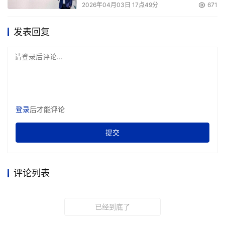
SINFOR VPN集中安全管理中心 
2026年04月03日 17点49分
671
VPN产品与其他网络产品相比、有一个非常显著的特点，就
发表回复
是VPN产品在应用中的部署一定是跨地域的、分布式的。如
何将这个跨地域的网络集中、统一管理起来，并有效进行部
请登录后评论...
署和升级，保障整网的安全和可持续发展?SINFOR VPN集
中安全管理中心能够很好地解决这些问题。 
平台包括中心安全策略服务器、GUI管理器、数据库服务
登录
后才能评论
器、日志报表服务器、集中监控服务器、升级部署服务器、
提交
VPN网关设备(3.0以上)、VPN网关软件等十几个组件。 
实现五大特性 
评论列表
线路绑定，实现统一 
采用SINFOR多线路叠加功能产品，可以实现不同ISP的线路
已经到底了
绑定。在实现总部与分公司互联时，分公司主动与总部采用