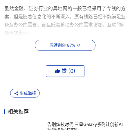
虽然金融、证券行业的异地网络一般已经采用了专线的方
案，但是随着信息化的不断深入，原有线路已经不能满足业
务及办公的需要，而且随着移动办公的需求增加，互联的问
题再次出现。 
阅读剩余 87%
为了确保业务的稳定和可靠，金融、证券公司基本都采用专
线方式(DDN、帧中继)将公司总部和各分公司或营业部连接
起来，每年庞大的专线费用对每个公司来说都是一笔不小的
赞 (
0
)
开支。
大部分金融、证券公司的内部网络非常复杂，且目前信息化
水平都较高，特别是办公信息化，如果还通过原有的DDN
生成海报
等线路来传输，会出现影响业务系统的正常运行或需要加大
对线路成本投入的现象，而且还不能解决移动的问题。其
相关推荐
次，金融、证券公司的分公司或营业部特别多，且分布在全
告别炫技时代 三星Galaxy系列让创新AI
国大多数城市，所以上网线路ISP的选择很难统一。