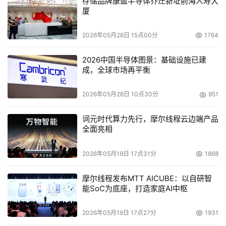
百兆网络接口，为双线路VPN，支持两条Internet线路带宽
存储品牌康盈半导体乔迁新址前海人寿大
厦
叠加及备份。SINFOR M5100具有强大的VPN功能，支持各
种Internet接入方式。
2026年05月26日 15点00分
1764
设备内置WebAgent动态IP寻址机制，双寻址方式保证了寻
2026中国半导体图景：基础设施已建
址的稳定性。SINFOR M5100采用了改进的IPSec协议，在
成，全球市场再平衡
确保VPN隧道安全的同时，进一步提高了数据传输的效率。
同时集成了LZO高速流压缩算法，对常见的应用(如文件传
2026年05月26日 10点30分
951
输、数据库查询等)大大提高了速度。同时，在安全性上，
词元时代算力先行，摩尔线程云边端产品
SINFOR M5100网关集成了高强度的加密算法，并可以进一
全面亮相
步通过软件或硬件卡的形式进行加密算法的扩展，保证了数
据传输的安全。
2026年05月19日 17点31分
1868
其次，网关系统内置RADIUS服务、并采用了HARDCA硬件
摩尔线程发布MTT AICUBE：以自研智
能SoC为底座，打造家庭AI中枢
证书的形式进行身份认证，确保接入用户的合法有效。另
外，SINFOR M5100还针对内网用户设定细致的访问权限，
2026年05月19日 17点27分
1931
避免了病毒类文件的随意传播和越权访问带来的安全隐患。 