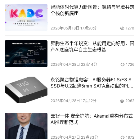
智能体时代算力新图景：鲲鹏与昇腾共筑
SINFOR S5100 
全栈创新底座
SINFOR S5100是集成VPN/防火墙的硬件网关，采用了先
2026年05月18日 17点20分
1270
进的嵌入式一体化硬件平台和RISC NP处理器，保证了高可
靠性和突出的性能。S5100支持3个百兆网络接口，为小型
昇腾生态半年蜕变：从能用走向好用，国
产AI底座筑牢自主生态根基
企业、分支机构提供了强大的安全网关功能。S5100的VPN
吞吐量为5～10M，而防火墙的吞吐量达到50M，完全能够
2026年04月28日 22点14分
1726
满足绝大部分中小型企业ADSL等宽带网络接入环境。 
永铭聚合物钽电容：AI服务器E1.S/E3.S
SINFOR M5400 
SSD与U.2超薄5mm SATA启动盘的PLP
电容选型分析
SINFOR M5400是一款功能强大的安全平台，是千兆高性
2026年04月28日 17点12分
2062
能的硬件VPN/防火墙网关，用于大型企业或重要网络的中
心节点。标准配置的一台设备支持4个千兆接口和两个百兆
云智一体 安全护航：Akamai重构分布式
AI推理新范式
接口。各网口均可自定义，并能通过模块扩充的方式增加网
口或者光口。 
2026年04月27日 23点33分
1972