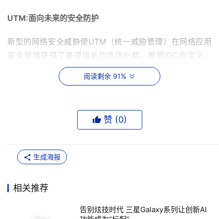
UTM:面向未来的安全防护 
新型的网络安全威胁使UTM（统一威胁管理）在网络应用
安全领域获得了高速增长的市场份额。根据IDC的定义，
UTM是指能够提供广泛的网络保护的设备，它在一个单一
阅读剩余 91%
的硬件平台下提供了以下的一些技术特征:防火墙、防病
毒、入侵检测和防护功能。IDC的行业分析师们注意到，针
对快速增长的混合型攻击，需要一种灵活的、整合各种功能
赞 (
0
)
的UTM设备来防止这种攻击的快速蔓延。 
在过去几年内，随着蠕虫病毒的泛滥，传统的以组织边界和
生成海报
核心设备为对象的安全防护方式组建显示出严重的缺陷。首
先是，原有的边界保护方案只能针对来自网络外部的威胁，
相关推荐
在网络边界上部署防火墙、入侵检测等安全产品，对于移动
PC等带来的蠕虫问题无法防范;其次，网络边界模糊化导致
告别炫技时代 三星Galaxy系列让创新AI
边界保护困难，网络不再是局限于防火墙圈定的范围;再