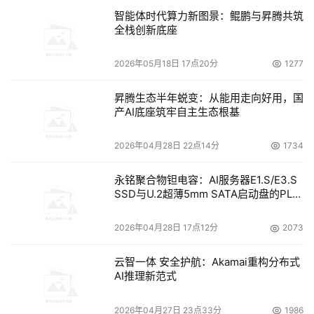
为了保障安全，当用户与互联网连接时，可以在中间加入一
智能体时代算力新图景：鲲鹏与昇腾共筑
全栈创新底座
个或多个中介系统，防止非法入侵者通过网络进行攻击，并
提供数据可靠性、完整性方面安全和审查控制，这些中间系
2026年05月18日 17点20分
1277
统就是防火墙（Firewall）。它通过监测、限制、修改跨越
防火墙的数据流，尽可能地对外屏蔽网络内部的结构、信息
昇腾生态半年蜕变：从能用走向好用，国
产AI底座筑牢自主生态根基
和运行情况，以此来实现内部网络的安全保护。 
用户的需求是防火墙技术发展的原动力，决定着防火墙应用
2026年04月28日 22点14分
1734
的方向。比如要确保实现高质量的产品，就需要提供统一配
永铭聚合物钽电容：AI服务器E1.S/E3.S
套的服务，从而使防火墙可持续发展。 
SSD与U.2超薄5mm SATA启动盘的PLP
电容选型分析
防火墙能增强机构内部网络的安全性。防火墙系统决定了哪
2026年04月28日 17点12分
2073
些内部服务可以被外界访问;外界的哪些人可以访问内部的
服务以及哪些外部服务可以被内部人员访问。防火墙必须只
云智一体 安全护航：Akamai重构分布式
AI推理新范式
允许授权的数据通过，而且防火墙本身也必须能够免于渗
透。 
2026年04月27日 23点33分
1986