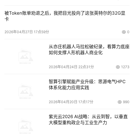
无论是防火墙厂商还是用户都突然发现，不断成熟的防火墙
被Token账单劝退之后，我把目光投向了这张英特尔的32G显
技术好象已经走到某个制高点。经过胖防火墙与瘦防火墙之
卡
争后，大多数防火墙几乎包括了所有的安全功能，如VPN、
2026年04月27日 17点59分
0
防病毒、IDS、安全审计等。在对性能不断追求的同时，防
火墙走过最初几年的X86架构，开始向ASIC、NP等网络设
从亦庄机器人马拉松破纪录，看算力底座
备标准架构蜕变，国人也有了自己的千兆线速防火墙...... 
如何支撑人形机器人商业化
未来防火墙的发展趋势是朝高速、多功能化、更安全的方向
2026年04月24日 22点31分
1273
发展。 
智算引擎赋能产业升级：思源电气HPC
鉴于目前路由器和防火墙价格都比较高，组网环境也越来越
体系化能力应用实践
复杂，一般用户总希望防火墙可以支持更多的功能，满足组
2026年04月20日 17点17分
990
网和节省投资的需要。 
紫光云2026 AI战略：从云到智，以垂直
实现高速防火墙，算法也是一个关键，因为网络处理器中集
大模型重构政企与工业生产力
成了很多硬件协处理单元，因此比较容易实现高速。对于采