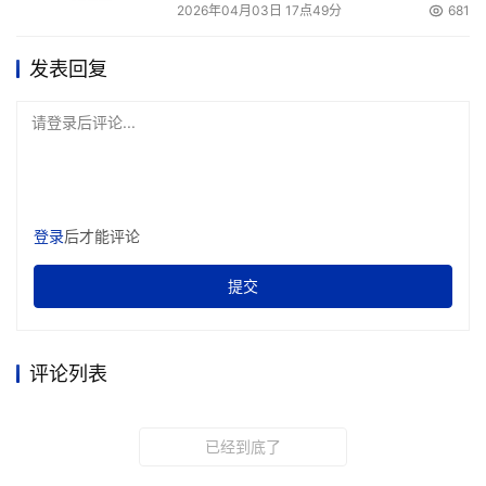
用纯CPU的防火墙，就必须有算法支撑，例如ACL算法。目
2026年04月03日 17点49分
681
前有的应用环境，动辄应用数百乃至数万条规则，没有算法
支撑，对于状态防火墙，建立会话的速度会十分缓慢。 
发表回复
同时，为了提升防火墙的速度，芯片技术的发展也至关重
请登录后评论...
要，防火墙必须在基于芯片加速的深度内容过滤技术上实现
真正的突破，并推出实用化的产品以解决当前的网络安全难
题。随着算法和芯片技术的发展，防火墙会更多地参与应用
层分析、芯片解决计算加速、软件解决过滤精确，防火墙必
登录
后才能评论
将以软硬兼施的方案为用户的应用提供更安全的保障。 
提交
IPS:"主动"让防护更可靠 
企业网络随着企业规模的不断扩大而变得越来越复杂，复杂
评论列表
的网络结构也为病毒和恶意代码的入侵创造了条件。从安全
角度来看，网关是企业网络连接Internet或另一个网络的关
已经到底了
口，企业内部与外部之间的数据通讯都必须经过这个关口。 