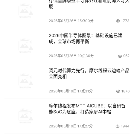
存储品牌康盈半导体乔迁新址前海人寿大
厦
火墙、防病毒、入侵检测、内容过滤和反垃圾邮件等功能，
实现UTM需要无缝集成多项安全技术，在不降低网络应用
2026年05月26日 15点00分
1773
性能的情况下，提供集成的网络层和内容层的安全保护。 
2026中国半导体图景：基础设施已建
IDC认为，在威胁管理安全设备市场中取得成功的关键在于
成，全球市场再平衡
通过改良性能和特征来实现产品区别。随着如此多设备的产
生，用户产生了困惑。厂商要在竞争如此激烈的环境中取
2026年05月26日 10点30分
962
胜，它们必须在这个市场中独树一帜。这可以通过许多途径
词元时代算力先行，摩尔线程云边端产品
来完成:价格、性能、多种安全特征包含于同一产品、改良
全面亮相
的可管理性、安全知识服务或是安全认证。 
2026年05月19日 17点31分
1876
防火墙:高速 多功能 
摩尔线程发布MTT AICUBE：以自研智
互联网的安全是一个不能忽视的问题。人们在享受互联网带
能SoC为底座，打造家庭AI中枢
来的方便与快捷的同时，也要面对互联网开放带来的数据安
全方面的新挑战和新危险。 
2026年05月19日 17点27分
1944