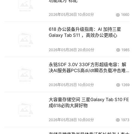
功能成为“标配”
次，用户终端状况的难以管控带来了巨大的安全风险。
2026年05月26日 10点00分
1660
持续的集中管理和监控是保证整个网络安全的基础。最后，
各种操作系统漏洞层出不穷，黑客能在漏洞被披露之后很短
618 办公装备升级指南：AI 加持三星
Galaxy Tab S11 ，高效办公更顺心
时间内，制造针对性的蠕虫病毒，这对安全补丁的下载安装
提出了很高的要求。对一个中大型网络，及时为成百上千台
2026年05月26日 20点00分
1985
PC下载并安装系统补丁是一个巨大的挑战。 
永铭SDF 3.0V 330F方形超级电容：解
UTM是适应日益复杂的网络安全需求而产生的。针对快速
决AI服务器PCS高di/dt瞬态负载冲击难
题
增长的面向网络应用的混合型攻击，需要一种灵活的、整合
各种功能的安全防护设备来防止这种攻击的快速蔓延，
2026年05月25日 10点00分
1269
UTM统一威胁管理安全产品是解决当前分离式安全产品防
大容量存储空间 三星Galaxy Tab S10 FE
护面狭窄、网络安全方案顾此失彼而导致漏洞频出的根本出
成618必购大屏好物
路。 
2026年05月28日 10点00分
1973
和单纯的在防火墙中整合其他安全功能不同，UTM更看中
的是"对设备和对威胁的管理"，在单一的硬件平台下提供防