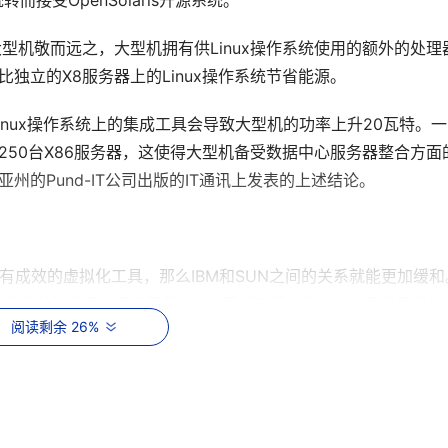
而接受OpenSolaris开源系统。
型机敬而远之，大型机拥有供Linux操作系统使用的额外的处理
比独立的X8服务器上的Linux操作系统节省能源。
增加Linux操作系统上的集成工具会导致大型机的功率上升20瓦特。
于250台X86服务器，这使得大型机备受数据中心服务器整合方面
尼亚州的Pund-IT公司出版的IT通讯上发表的上述结论。
器上卓有成效的虚拟化工具，那么IBM和SUN之间的关系就能更加缓和
上供应虚拟化产品，但是显然IBM公司并不担心来自X86服务器虚拟
阅读剩余 26%
降低能耗接下来要做的就是在IBM大型机上实现虚拟化X86服务
e，Xen开源计划还是SUN公司推出的虚拟化软件，这些都无关紧要
nSolaris，z/VM操作系统在此之前已经运行过各种各样外来的操