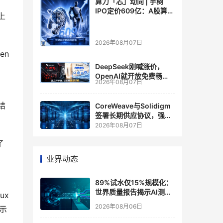
算力「芯」动向 | 宇树
IPO定价609亿：A股算力
上
芯片供应链的狂欢与泡沫
2026年08月07日
en
DeepSeek刚喊涨价，
OpenAI就开放免费畅
2026年08月07日
聊？大模型定价的平行宇
宙，同一天裂开了
结
CoreWeave与Solidigm
签署长期供应协议，强化
一体化人工智能云平台
2026年08月07日
了
业界动态
89%试水仅15%规模化：
世界质量报告揭示AI测
ux
试"落地鸿沟"
2026年08月06日
示