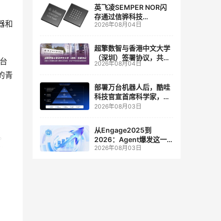
英飞凌SEMPER NOR闪
存通过信骅科技
器和
2026年08月04日
AST2700 BMC认证，全
面强化其数据中心服务器
管理
超擎数智与香港中文大学
（深圳）签署协议，共建
一台
2026年08月04日
人工智能和边缘计算联合
的青
实验室
部署万台机器人后，酷哇
科技官宣首席科学家，要
让世界模型交付生产力
2026年08月03日
从Engage2025到
。
2026：Agent爆发这一
2026年08月03日
年，AI CRM 走到哪了
化
器
。
作