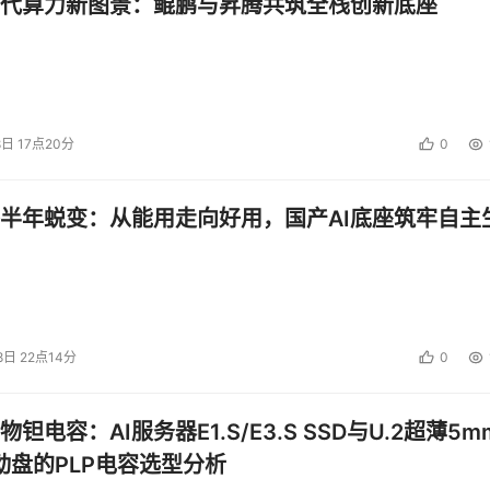
代算力新图景：鲲鹏与昇腾共筑全栈创新底座
8日 17点20分
0
半年蜕变：从能用走向好用，国产AI底座筑牢自主
8日 22点14分
0
钽电容：AI服务器E1.S/E3.S SSD与U.2超薄5m
启动盘的PLP电容选型分析