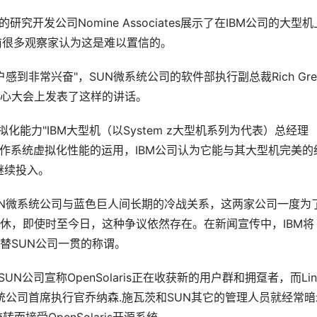
究开发公司Nomine Associates展示了在IBM公司的大型机
此之前很多观察家认为这是难以置信的。
到非常兴奋"，SUN微系统公司的软件部执行副总裁Rich Gre
据中心大会上发表了这样的讲话。
能力"IBM大型机（以System z大型机系列为代表）总经理
laris操作系统虚拟化性能的运用，IBM公司认为它能与其大型机完美的
上继续投入。
N微系统公司与蓝色巨人间长期的冷战关系，这两家公司一度为
不休，即使时至今日，这种争议依然存在。在新闻宣传中，IBM将
"来代替SUN公司一贯的称谓。
SUN公司宣称OpenSolaris正在收获新的用户群和拥趸者，而Lin
统公司首席执行官乔纳森.施瓦茨和SUN其它的管理人员就经常暗