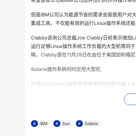
希望惠普公司和IBM公司放弃他们的Unix操作系统转
但是IBM公司认为能源节省的需求会驱使用户对大
集成工具，不仅能有效的运行Linux操作系统还能
Clabby咨询公司总裁Joe Clabby日前表示
运行足够Linux操作系统工作负载的大型机等同
睐。Clabby是在11月28日在由位于美国加利福
Solaris操作系统何时应用大型机
如果OpenSolaris操作系统能成为X86服务
IBM公司也在旗下的AIX,P系列和z系列服务器
市场上的竞争。IBM公司认为，公司采用虚拟化来
的整合。
无论是VMware，思杰系统公司的XenSourc
IBM
Sun
Solaris
IBM公司会在旗下的z/VM操作系统之下运行Ope