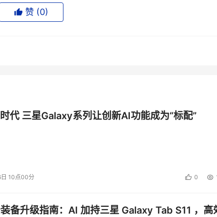
赞 (
0
)
"世界上的无数公司多年来一直依靠IBM公司的大型机来进行商业运作
这更加坚定了我将两者结合起来的决心。。。"无疑在大型机上将两
何时能从会场演示进入实际运用阶段，不过Sine Nomine咨询公
司而言都迈出了战略性的一步"。IBM公司和SUN公司都表示此次演
IBM公司的刀片服务器和X86服务器的消息之后的延续。而那次声明对
时代 三星Galaxy系列让创新AI功能成为“标配”
投资建议。
6日 10点00分
0
公装备升级指南：AI 加持三星 Galaxy Tab S11 ，高