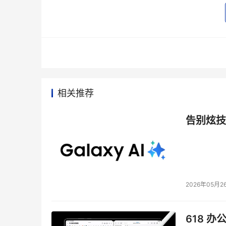
系统了。
IBM公司的Stallings很久之前就曾经撰文说
Solaris操作系统在数据中心也是广受欢迎。
美结合是非常有时代意义的。
目前尚不清楚Solaris操作系统在大型机上的应用
相关推荐
裁David Boyes将此次演示描述为"对三家公
他们继8月16号宣布OpenSolaris将运用于
告别炫技
大型机上使用Solaris之事并未提及。
本文来源于DOIT传媒，文章内容仅供参考，不构成
2026年05月2
618 办