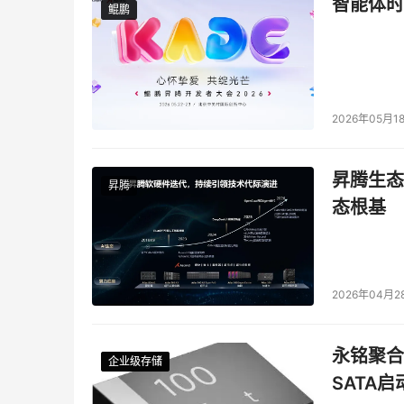
智能体时
鲲鹏
鲲鹏
2026年05月1
昇腾生态
昇腾
态根基
2026年04月2
永铭聚合物
企业级存储
企业级存储
企业级存储
企业级存储
SATA