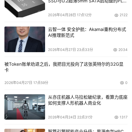
SSD与U.2超薄5mm SATA启动盘的PLP
电容选型分析
2026年04月28日 17点12分
2122
云智一体 安全护航：Akamai重构分布式
AI推理新范式
2026年04月27日 23点33分
2034
被Token账单劝退之后，我把目光投向了这张英特尔的32G显
卡
2026年04月27日 17点59分
0
从亦庄机器人马拉松破纪录，看算力底座
如何支撑人形机器人商业化
2026年04月24日 22点31分
1317
智算引擎赋能产业升级：思源电气HPC