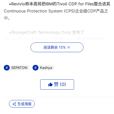
•Revivio称本周将把IBM的Tivoli CDP for Files整合进其
Continuous Protection System (CPS)企业级CDP产品之
中。
•StorageCraft Technology Corp.发布了
ShadowProtect Server，允许Windows系统进行裸机恢
复。
阅读剩余 15%
•BakBone Software发布了Backup Application Plug-
in Module (APM)，为开源数据库MySQL增加了高可用
SEPATON
Kashya
性。
赞 (
0
)
生成海报
本文来源于DOIT传媒，文章内容仅供参考，不构成投资建议。