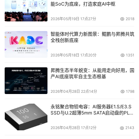
能SoC为底座，打造家庭AI中枢
2026年05月19日 17点27分
2018
智能体时代算力新图景：鲲鹏与昇腾共筑
全栈创新底座
2026年05月18日 17点20分
1351
昇腾生态半年蜕变：从能用走向好用，国
产AI底座筑牢自主生态根基
2026年04月28日 22点14分
1798
永铭聚合物钽电容：AI服务器E1.S/E3.S
SSD与U.2超薄5mm SATA启动盘的PLP
电容选型分析
2026年04月28日 17点12分
2143