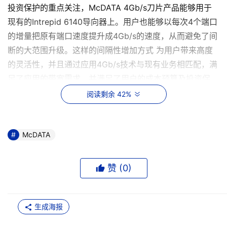
投资保护的重点关注，McDATA 4Gb/s刀片产品能够用于
现有的Intrepid 6140导向器上。用户也能够以每次4个端口
的增量把原有端口速度提升成4Gb/s的速度，从而避免了间
断的大范围升级。这样的间隔性增加方式 为用户带来高度
的灵活性，并且通过应用4Gb/s技术与现有业务相匹配，满
足了应用的带宽需求，并满足了用户的成本预算及投资保
护。而业内其他4Gb/s产品要求用户至少以每16个端口的数
阅读剩余 42%
量进行升级，但是这无疑增加了用户应用4Gb/s技术的初始
成本。
McDATA
McDATA产品营销副总裁罗吉.迪耶思Raj Das表示：
“McDATA新的4Gb/s性能加上新近发布的10Gb/s刀片使
赞 (
0
)
Intrepid6410用户能够在无需中断发展和更换现有导向器技
术的情况下，升级他们的存储设施和运行性能。现有15000
多台Intrepid6000系列导向器在世界范围内得到应用。事实
生成海报
证明，McDATA完全能够满足企业级存储用户需求，并能为