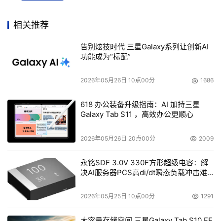
Vellante表示，虽然想法有些超前，但是将文件存储虚拟化
和块级存储虚拟化结合在一起是很不错的想法。他表
相关推荐
示，"这个想法已经有很多厂商在他们会议室上的白板上策
告别炫技时代 三星Galaxy系列让创新AI
划很长时间了，但是现在BlueArc已经在考虑将他们付诸实
功能成为“标配”
现的可能性了，不过尽管宣传上表示二者已经可以完美结合
了，但是实际上可能还是独立的，想要实现真正的集成我们
2026年05月26日 10点00分
1686
还要过几年。"
618 办公装备升级指南：AI 加持三星
HDS公司表示新的平台将支持64位SCSI寻址功能，每个 
Galaxy Tab S11 ，高效办公更顺心
LUN支持最高64TB的容量，集群最大可以扩展到8个节
2026年05月26日 20点00分
2009
点，每个节点或者每个集群可提供2PB的容量（NAS 
Platform 2000 Nearline）。
永铭SDF 3.0V 330F方形超级电容：解
决AI服务器PCS高di/dt瞬态负载冲击难
除此以外，HDS还表示自己增强了虚拟服务器的安全性，并
题
为单台物理服务器上的最大64个VMware虚拟服务器提供多
2026年05月25日 10点00分
1291
域支持，并彼此的管理、资源不受影响，并为每个虚拟服务
大容量存储空间 三星Galaxy Tab S10 FE
器提供独立的全局命名空间。