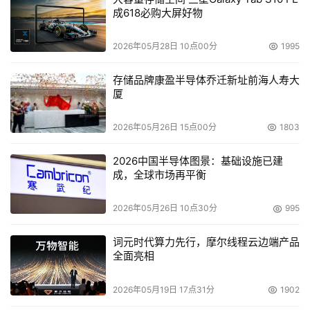
成618必购大屏好物
2026年05月28日 10点00分
1995
本文来源于DOIT传媒，文章内容仅供参考，不构成投资建议。
存储品牌康盈半导体乔迁新址前海人寿大
厦
2026年05月26日 15点00分
1803
2026中国半导体图景：基础设施已建
成，全球市场再平衡
2026年05月26日 10点30分
995
词元时代算力先行，摩尔线程云边端产品
全面亮相
2026年05月19日 17点31分
1902