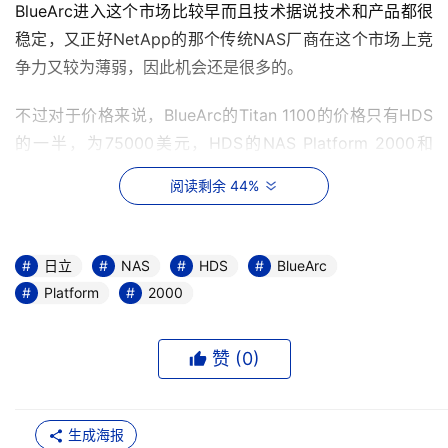
BlueArc进入这个市场比较早而且技术据说技术和产品都很
稳定，又正好NetApp的那个传统NAS厂商在这个市场上竞
争力又较为薄弱，因此机会还是很多的。
不过对于价格来说，BlueArc的Titan 1100的价格只有HDS
的一半，为75000美元，HDS的NAS Platform 2000和
NAS Platform 2000 Nearline两款产品却都是以Titan 
阅读剩余 44%
1100为基础的，因此很多存储专家对于HDS的产品表示了
忧虑。
日立
NAS
HDS
BlueArc
对此HDS的表态是，其推出的产品不同之处是集成了
Platform
2000
Hitachi HiCommand 软件，允许用户进行更好的存储和设
备管理，并"帮助用户把先进的文件级的虚拟化框架与 日立 
赞 (
0
)
Universal Storage Platform V 系列提供的业界领先的块虚
拟化框架完美整合。"除此以外，还支持同步和异步两种复
制功能。
生成海报