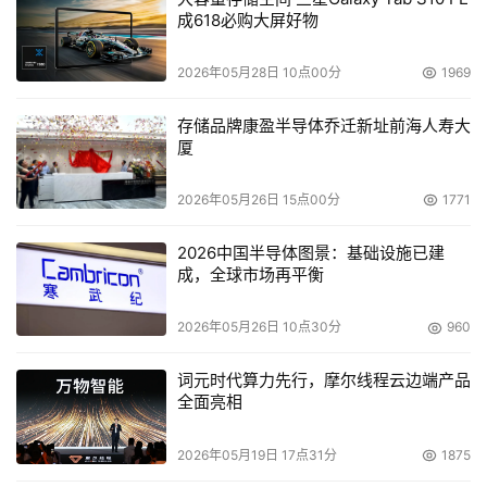
成618必购大屏好物
设计的机架式服务器。PowerEdge T105是专为中小企业设
计的入门级单插槽塔式服务器，适合为小型工作组提供邮
2026年05月28日 10点00分
1969
件、网络以及文件/打印服务,或作为专用服务器使用。同
时，为进一步履行提升服务器性能、降低功耗的承诺，戴尔
存储品牌康盈半导体乔迁新址前海人寿大
还推出了PowerEdge 1950, 2950与2900的升级版本。
厦
2026年05月26日 15点00分
1771
本文来源于DOIT传媒，文章内容仅供参考，不构成投资建议。
2026中国半导体图景：基础设施已建
成，全球市场再平衡
2026年05月26日 10点30分
960
词元时代算力先行，摩尔线程云边端产品
全面亮相
2026年05月19日 17点31分
1875