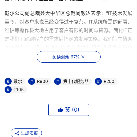
戴尔公司副总裁兼大中华区总裁闵毅达表示："IT技术发展
至今，对客户来说已经变得过于复杂。IT系统所需的部署、
维护等操作极大地占用了客户有限的时间与资源。简化IT正
是我们了解到客户的需求后指定的发展策略。我们旨在协助
客户简化IT，通过标准化技术与个性化服务提升客户的效
率，使客户将更多精力与资源投入到自身业务的创新与发
阅读剩余 67%
展。我们认为未来的IT应该是简化的、虚拟化的、绿色环保
的，并且我们相信我们的简化IT策略能够帮助客户达成这一
目标。"
戴尔
R900
第十代服务器
R200
T105
赞 (
0
)
三款新的戴尔第十代服务器，此次戴尔的全新刀片服务器只
是”预览“
生成海报
戴尔公司大中华区企业产品市场总监Milind Yedkar表