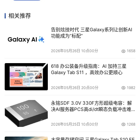
示："戴尔全新服务器帮助客户通过更简便的方式完成更多
的工作，从而更好地运行IT。充分体现了戴尔简化IT策略的
相关推荐
核心--加快IT流程、改善IT运营、优化IT发展。新一代服务
告别炫技时代 三星Galaxy系列让创新AI
器能够为客户带来高密度计算能力的同时，提供低能耗、高
功能成为“标配”
灵活性以及便捷的管理，从而使他们能够将更多的时间和资
源用于业务的创新。"
2026年05月26日 10点00分
1658
618 办公装备升级指南：AI 加持三星
Galaxy Tab S11 ，高效办公更顺心
此次第十代服务器产品中的主力产品：戴尔PowerEdge 
2026年05月26日 20点00分
1982
R900服务器
永铭SDF 3.0V 330F方形超级电容：解
戴尔全新一代服务器产品不仅为客户带来了业内最先进的技
决AI服务器PCS高di/dt瞬态负载冲击难
术，同时也能够满足各类型客户的需求。戴尔PowerEdge 
题
R900完全针对关键性企业级数据库及应用程序而设计，凭
2026年05月25日 10点00分
1268
借其超群的性能同样是虚拟化环境应用的最佳选择。
PowerEdge R200是一款为满足网络基础设施计算需求而
大容量存储空间 三星Galaxy Tab S10 FE