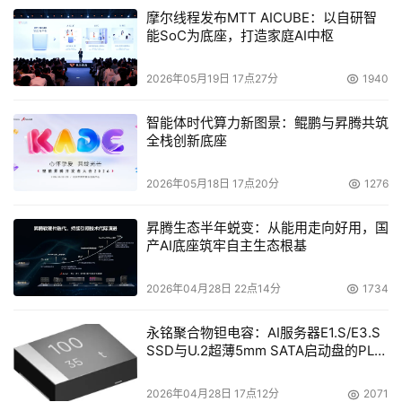
摩尔线程发布MTT AICUBE：以自研智
能SoC为底座，打造家庭AI中枢
2026年05月19日 17点27分
1940
智能体时代算力新图景：鲲鹏与昇腾共筑
全栈创新底座
2026年05月18日 17点20分
1276
昇腾生态半年蜕变：从能用走向好用，国
产AI底座筑牢自主生态根基
2026年04月28日 22点14分
1734
永铭聚合物钽电容：AI服务器E1.S/E3.S
SSD与U.2超薄5mm SATA启动盘的PLP
电容选型分析
2026年04月28日 17点12分
2071