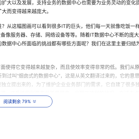
的扩大以及发展，支持业务的数据中心也需要为业务灵动的变化
扩大而变得越来越庞大。
？从这幅图画可以看到很多IT的巨头，他们每一天就像吃饭一
设备像服务器、存储、网络设备等等。随着IT数据中心不断的庞
的数据中心所面临的挑战都有哪些方面呢？我们在这里主要归结
理方面使得它变得越来越复杂，而且使效率变得非常的低。我们从
到过叫"烟囱式的数据中心"，这是从英文翻译过来的，它的意
是独立提出来的，为了维护企业业务部门的需求，它自建了很多
资源，IT系统的利用率并不是很高，出现了这样的状况。在过去
题。但是，随着企业业务模式的扩大，数据中心需要变得更加灵
阅读剩余 79%
度，而且也使IT系统的利用率降低。这是我们所看到的挑战之一
，他们在非常持续的进行一些IT设备的采购以及扩容，在系统
的异构性。平台的异构性不但是从中央处理器方面有一些平台的