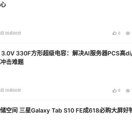
心
来租用数据中心的面积或者要自己花费更多的成本自建这样的数
带来的挑战也是非常大。
。我们从这张图中可以看到，这是IDC在对美国最终用户所做
6日 20点00分
0
用户在2007年的业务目标中，哪些业务目标是占有非常重要的
要。我们看到的位居前两位的，我用红色的圈表示出来，一个是
楚的理解，也可以非常容易理解，对于目前的数据中心似乎这样
 3.0V 330F方形超级电容：解决AI服务器PCS高di/
户的满意度，使得企业不得不去进行一些IT系统的改造或者购
冲击难题
水平，所以肯定会有一定成本的增加。但是，在这样的业务目标
户满意度。看到目前的数据中心很难满足最终用户对业务目标这
5日 10点00分
0
数据中心所带来的一些挑战。针对这些挑战如何面对呢？在这里
们会来分析一下为什么虚拟化整合才是当今数据中心的出路。
空间 三星Galaxy Tab S10 FE成618必购大屏好
的一个拓扑结构。根据业务发展的需要以及对数据中心进行的整
架构，在这方面主要实现了三方面的整合。一方面是来自于基础