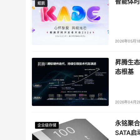
智能体时
鲲鹏
鲲鹏
置。所以，我们可以有一个认识，到底虚拟化是否
最终用户所做的一项研究中也看到了，目前有一
解决方案。所以，虚拟化的脚步是离我们越来越近
到底虚拟化会先从哪些企业开始？我们可以借鉴
2026年05月1
2006年对于美国不同类型的企业，服务器进行
超大型企业，占到的渗透率已经有72%这样的数
昇腾生态
业开始的，因为他们所拥有的数据中心是非常庞
昇腾
态根基
户会开始实行虚拟化？我们可以在里面圈定一下。
实行虚拟化或者正在考虑实行虚拟化，所以这一
谈到中国的虚拟化的发展过程，如果纵观整个虚
2026年04月2
图所代表的是虚拟化方面的市场销售额与虚拟化相
各个应用的比例是什么意思？也就是说，每一种应
花费最大的应用是来自于生产应用的整合占到50
永铭聚合物
企业级存储
企业级存储
企业级存储
企业级存储
对于虚拟化的一个花费和供应计算。在2005年虚
SATA