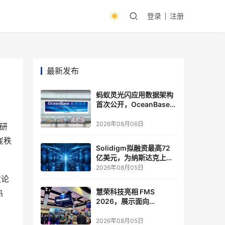
登录
注册
最新发布
蚂蚁灵光闪应用数据架构
首次公开，OceanBase
披露关键实践
2026年08月06日
调研
崔秩
Solidigm拟融资最高72
亿美元，为纳斯达克上市
做准备
2026年08月05日
次论
慧荣科技亮相 FMS
热
2026，展示面向
Agentic AI 应用的新一代
存储方案
2026年08月05日