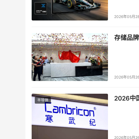
的整合；第二方面是信息方面的征购，第三方面
2026年05月2
我已经把答案抛出来了，为什么是这样的情况呢
来。我们再看一条线，我加了一条红色的折线，
存储品牌
的保有量和物理服务器保有量之间是存在一个差
求是上面红色折线所代表的数据。正是因为虚拟
及厂商对客户的教育、不断的深化以及客户对虚
移，虚拟化的整合降低了物理服务器的数量，呈
调研的结果。
2026年05月2
虚拟化可以提高客户满意度，业务目标是有相互冲
年对虚拟化的期望值和它最终所呈现出来的结果
2026
半导体
户，它对于虚拟化的一个期望值以及最终业务所
面：
第一方面是降低硬件成本，或者是企业的一般管理
的数量是很高的。但是通过虚拟化，可以有效降
2026年05月2