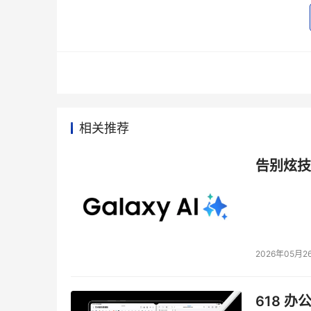
性，同时还表现采购了来自于不同厂商、品牌的
呈现出异构的性质，使得我们IT管理又是雪上加
挑战之三，无疑大家都非常的热衷谈论一个话题
逐年的上升，并且呈现出一种上升的趋势。
在这张图中稍微解释，图中代表1996年到2005
相关推荐
出的市场预测。大家非常清楚的看到黄色的柱状
色的柱状来表示的，绿色的柱状代表服务器的能
告别炫技
理与维护成本，它的年平均增长率与新购买的服
本的年增长率将近是新购买服务器所花费成本年
成本是占有非常大的市场。对于能耗和冷却更让
看起来不起眼，但是它以非常高的速度在发展，
2026年05月2
大家看到的蓝色折线代表着真实物理服务器的保
本、维护成本以及能耗、冷却成本上都有很多的
618 办
心。企业的数据中心有两种模式，一种是自建的，