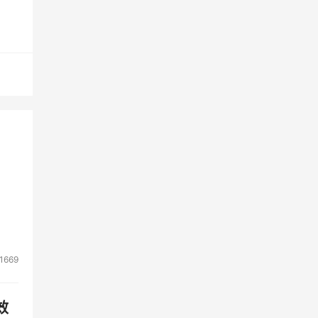
，也
是在
所作
是蓝
的管
护成
花费
虽然
1669
理成
中
效
数据