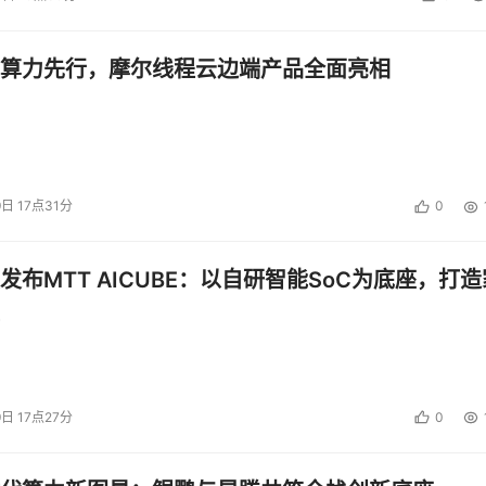
拟化，客户还达到了改进服务器资源的利用率的效果。从软件支
。并且有效的降低了软件的许可证的一个成本，节省了IT人员
算力先行，摩尔线程云边端产品全面亮相
施了虚拟化的解决方案，使得IDC对业务变化的响应速度加快
时间。对应用负载的需求、回应的速度也有所加快，简化了服务
拟化真实的是给客户带来了好处。
美国那方面的一个调研结果。中国到底虚拟化发展到怎样的程度
9日 17点31分
0
中国的用户做了虚拟化方面的调研，在这里面我要解释一下这张
答的用户中，被访者有83%回答并没有虚拟化目前所拥有的这
发布MTT AICUBE：以自研智能SoC为底座，打造
自己的服务器。针对已经虚拟化服务器的这些用户来讲，他们实
晰，我解释一下。17%放大可以看得很清楚，这一部分构成17
又做了一次拆分，如果用户已经将其拥有的服务器数量的50%
所拥有服务器的25%-50%的占3%，1将自己所拥有服务器的
%。可以看到中国虚拟化的脚步已经来临了。我在这里面并没有将中
9日 17点27分
0
虚拟化的程度，应该说在亚太各个国家里面来讲，已经不算是说
更大的，我们可以看到还有印度等几个国家，中国大概排在第五