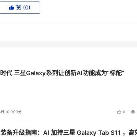
服务器以及不同品牌的存储系统以及操作系统、交换机以及接口
赞 (
0
)
霜，管理的难度加大，这给我们数据中心带来的挑战之二。
，就是目前的数据中心变得越来越庞大，因而它所带来的成本也
年，应该是我们的真实数据。06年到2010年是IDC基于市场调研
代表着新购买的服务器所花费的成本。服务器管理与维护的成本
耗与冷却成本，大家还看到一个4，一个8，什么意思呢？服务器
时代 三星Galaxy系列让创新AI功能成为“标配”
务器花费成本年平均增长率之间的关系。上面服务器的管理与维
增长率的四倍，这已经是很高的。而且在图中可以看到所占有的
我们担忧，它的年增长率相当于购买新服务器年增长率的8倍，
这是对全球服务器的采购。
6日 10点00分
0
有量，随着服务器保有量的不断加大，我们的成本，无论是从管
增加。我们只是谈论到成本的两个方面，我们知道要建一个数据
公装备升级指南：AI 加持三星 Galaxy Tab S11 ，高
一种是租用的。无论是自建还是租用都要承担IT费用。随着IT