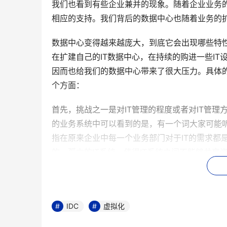
我们也看到有些企业兼并的现象。随着企业业务
相应的支持。我们背后的数据中心也随着业务的
数据中心变得越来越庞大，到底它会出现哪些特性
在扩建自己的IT数据中心，在持续的购进一些IT
因而也给我们的数据中心带来了很大压力。具体
个方面：
首先，挑战之一是对IT管理的程度或者对IT管
的业务系统中可以看到的是，有一个词大家可能听
指在原来企业中每一个业务部门对于IT的需求都
的、孤立的IT系统，使得IT系统之间不能够共享
点的服务模式，应该说可以解决企业一部分的问
变。所以，它给我们IT管理带来了更多的复杂程
挑战之二，我们从刚才那幅很有意思的图中也看到
IDC
虚拟化
一个数据中心都存在着这样一个问题，就是平台