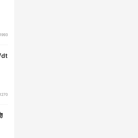
据中
的最
1993
位
降低
的两
dt
买，
之
样的
1270
我先
物
合，
架构