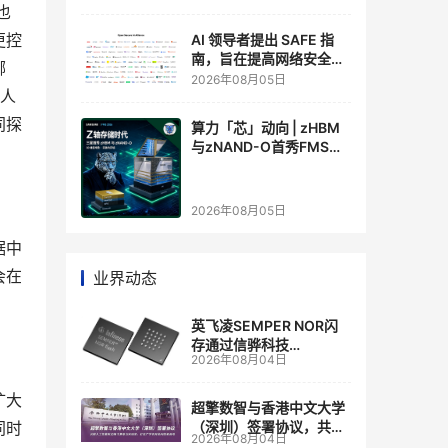
也
更控
AI 领导者提出 SAFE 指
南，旨在提高网络安全透
哪
明度
2026年08月05日
业人
同探
算力「芯」动向 | zHBM
与zNAND-O首秀FMS
2026 ：三星把HBM叠上
GPU头顶，内存战争换了
个维度，z轴算盘的魅力
2026年08月05日
在哪？
据中
会在
业界动态
英飞凌SEMPER NOR闪
存通过信骅科技
2026年08月04日
AST2700 BMC认证，全
面强化其数据中心服务器
扩大
管理
超擎数智与香港中文大学
同时
（深圳）签署协议，共建
2026年08月04日
人工智能和边缘计算联合