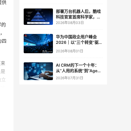
提供
实验室
部署万台机器人后，酷哇
科技官宣首席科学家，要
让世界模型交付生产力
2026年08月03日
样的
大，
华为中国政企用户峰会
为四
2026｜以“三个转变”驱动
服务体系全面升级
2026年08月01日
原来
AI CRM的下一个十年：
从“人用的系统”到“Agent
思是
调用的底座”
2026年07月31日
独立
点对
活多
。
中每
异构