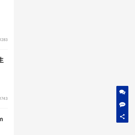
中国
化的
。
的是
1283
自
型企
生
类用
开始
张饼
1743
面
化
面，
m
它的