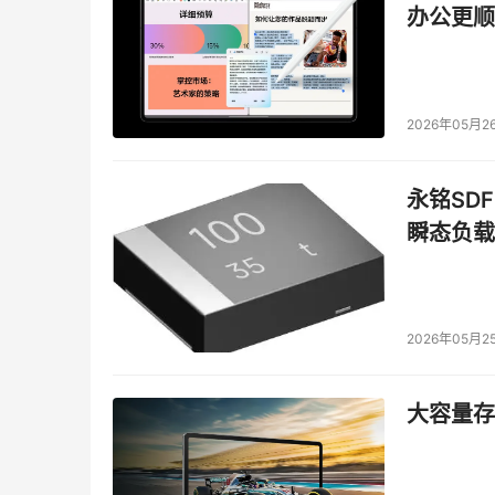
办公更顺
中心的庞大和发展，我们为之要付出更多的成本
心。所以，在这里面看到成本给目前的数据中心
第四项挑战是业务发展目标之间有一种相对的矛盾
2026年05月2
终用户调研中所得到的，它代表的意思是说，最终
置。如果百分比越高，代表对企业的发展是越重
成本，一个是增加客户满意度。大家可以非常清
永铭SDF
个业务目标是存在相对矛盾的。因为为了要增加客
瞬态负载
使得IT系统可以支撑企业完善自己的业务和服务
间，它头一位选择是降低成本，第二位是增加客
一致性。
2026年05月2
所以，我们从简短的四个方面可以看到，目前的
给出答案，也就是虚拟化整合才是出路。之后我
大容量存储
我们看到左面的这幅图，是原来所采用的IT网络
我们以业务为导向，会将IT的系统整合为右面的