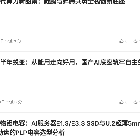
代算力新图景：鲲鹏与昇腾共筑全栈创新底座
开始了？应该说它已经在我们身边开始了。包括在最近IDC对
些用户的数据中心这一部分也跟我们讲到，在年底就要实行虚拟
，而且我相信他们在2-3年内的增长率会有一个非常高的表现
美国的虚拟化渗透率的指标来衡量中国市场。在右边这张图表示
8日 17点20分
0
虚拟化的渗透率的一个表示。服务器进行虚拟化渗透率最高的是来
字。我们根据对中国用户的调研，也看到中国的虚拟化也是从大
半年蜕变：从能用走向好用，国产AI底座筑牢自主
大的。数据中心给他们带来的挑战也是非常巨大的。具体到哪些
也就是说，拥有服务器的保有量超过100台的用户，实际已经
点也是我们厂商或者渠道会非常关注的一个目标客户群。
拟化发展的过程，它大概会有怎样的表现。在图中看到上面的这
8日 22点14分
0
关的市场销售额会达到8.2亿美金，是这样一个数字。它具体下
用对于虚拟化花费的一个比例。在2006年我们所看到对于虚拟
%。其次则是来自于软件测试与开发占到38%，随后是可用性方
钽电容：AI服务器E1.S/E3.S SSD与U.2超薄5m
拟化可以确定一个概念，它的里程碑发展到虚拟化的1.0。具体
启动盘的PLP电容选型分析