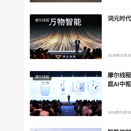
低了服务器运行成本和采购成本。同时，通过虚
面，对于已有的应用投资保护，实际是有所改进的
词元时代
摩尔线程
本。从对业务的响应角度来看，我们也看到由于实
升了可用性，减少了布置或者重新部署服务器的
构的管理。这是从最终用户调研中可以看到，虚
刚才我所引用最终客户的一个案例，调研结果是
2026年05月1
们可以从这张图有一个大概的认识。同样我们对
饼图是指问最终用户目前有没有虚拟化服务器？回
摩尔线程
摩尔线程
务器。另外的17%的应答者则回答已经虚拟化了
庭AI中枢
对虚拟化的程度是不同的。这里面大家看不是很清
我们针对这一部分已经虚拟化服务器的用户的部分
都进行了虚拟化的应答者占到10%。虚拟化了自己
10%-25%的数量虚拟化的应答的比例占到13
2026年05月1
亚太其他国家进行比较，我们看到的是中国目前
水平，应该还是比较靠前。在中国虚拟化的程度