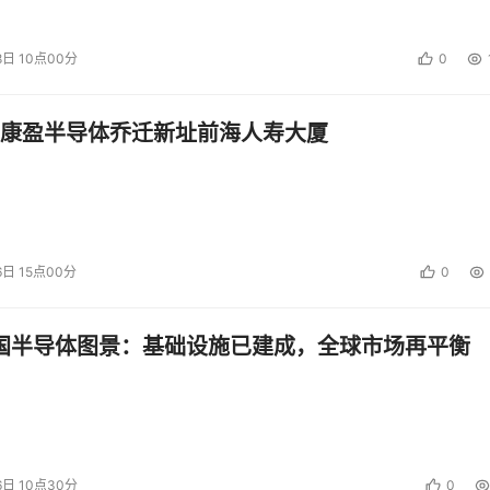
是业务方面的整合以及涉及到相应应用方面的整合。
8日 10点00分
0
？我们还可以将刚才所引用的成本、数据中心所面临挑战的图展
红色的折线代表的是逻辑服务器的保有量，也就是说，在逻辑服
康盈半导体乔迁新址前海人寿大厦
距的。也就是说，市场中实际真正需要的服务器来满足业务应用
化技术的提出以及目前高速的发展，我们可以看到随着时间的递
拟化、整合所认识到它的好处不断的在深化。看到的是随着时间
现的是这种情况。也许这并不能够让大家信服，我们看一下最终
6日 15点00分
0
突的，但是什么可以去化解这样的冲突，这是虚拟化。IDC在20
，对最终用户做了一次调研。最终用户实现了虚拟化这一部分的
中国半导体图景：基础设施已建成，全球市场再平衡
实现的结果进行了对比。发现了有以下的优势，主要归结为三大
费用。就像刚才那张图所显示的，实际IT的系统需要的逻辑服
低物理服务器的数量。通过降低物理服务器的数量，实际相应的
6日 10点30分
0