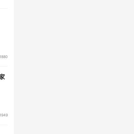
持方
的成
，提
器架
？我
1880
图，
些服
家
际上
%。
以上
国与
1949
低的
的位