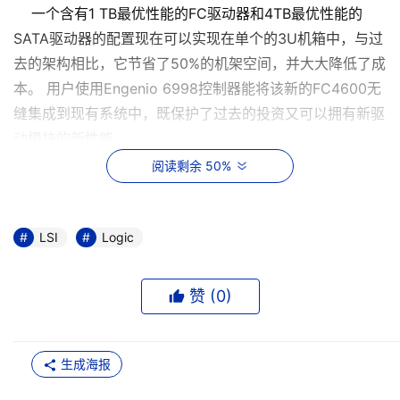
一个含有1 TB最优性能的FC驱动器和4TB最优性能的
SATA驱动器的配置现在可以实现在单个的3U机箱中，与过
去的架构相比，它节省了50%的机架空间，并大大降低了成
本。 用户使用Engenio 6998控制器能将该新的FC4600无
缝集成到现有系统中，既保护了过去的投资又可以拥有新驱
动模块的新性能。
阅读剩余 50%
“LSI Logic通过推出第一个端到端的4Gb/s存储系统，
正不断扩大其在4Gb/s领域的领先地位。” LSI Logic
Engenio 存储事业部产品市场总监Steve Gardner说，“由
LSI
Logic
HBA、交换机和存储系统组成的4Gb/s基础架构，在过去的
一年里已得到大量采用；用户的成本、性能和投资都得到保
赞 (
0
)
护，并达到了他们的期望。该LSI 4Gb/s驱动器模块的推出
更加完善了该解决方案。”
生成海报
用户在FC驱动器机箱中同时使用含有FC和SATA驱动器