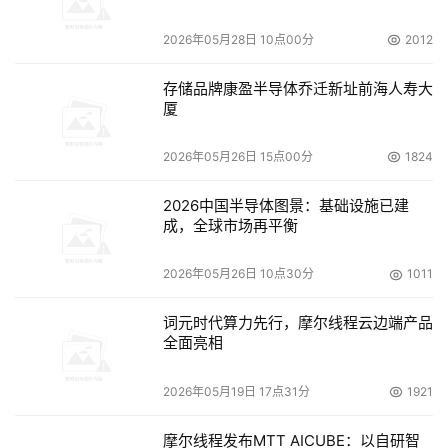
Substance)规范 ，这保证了FC4600可达到最高的环境标
2026年05月28日 10点00分
2012
准。RoHS是由欧洲联盟（European Union）发起的，旨
在通过限制某些有害物质的使用来保护人的健康和环境。它
存储品牌康盈半导体乔迁新址前海人寿大
规定2006年7月1日以后推出和销售的所有新的电气和电子
厦
设备不得含有石墨、汞、镉、化合价为6价的铬、多溴化联
苯或多溴化苯基苯等。
2026年05月26日 15点00分
1824
2026中国半导体图景：基础设施已建
成，全球市场再平衡
2026年05月26日 10点30分
1011
本文来源于DOIT传媒，文章内容仅供参考，不构成投资建议。
词元时代算力先行，摩尔线程云边端产品
全面亮相
2026年05月19日 17点31分
1921
摩尔线程发布MTT AICUBE：以自研智