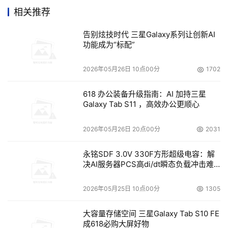
可以达到最高级别的性能和可用性是不容置疑的。FC4600
相关推荐
中的每个SATA驱动器都包括一个SATA接口卡，可以为这些
告别炫技时代 三星Galaxy系列让创新AI
驱动器提供了双链路能力和交换功能，以便实现冗余的I/O
功能成为“标配”
路径---企业级存储系统的必备能力。此外，SATA接口卡的
速度匹配（speed-matching）技术可使3Gb/s SATA驱动
2026年05月26日 10点00分
1702
器达到4Gb/s驱动器的功能---这保证了FC4600驱动器模块
在混插4Gb/s FC 和 3Gb/s SATA II驱动器的情况下达到最
618 办公装备升级指南：AI 加持三星
Galaxy Tab S11 ，高效办公更顺心
佳性能。
2026年05月26日 20点00分
2031
嵌入式“环路交换机”（loop switch）技术，即通过环境
服务模块（Environmental Services Module，ESM）将每
永铭SDF 3.0V 330F方形超级电容：解
决AI服务器PCS高di/dt瞬态负载冲击难
个驱动器隔离在一个私有的环路中，允许采集诊断信息的更
题
多细节，并简化了驱动器和环路问题的分析，这改进了正常
2026年05月25日 10点00分
1305
运行时间、加快了问题的解决。
大容量存储空间 三星Galaxy Tab S10 FE
该FC4600还符合RoHS (Reduction of Hazardous
成618必购大屏好物