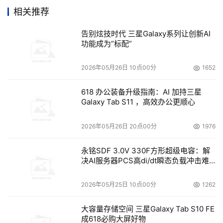
Management r11，这是一款高度可扩展的解决方案。
相关推荐
存储专访
EMC副总裁：并购只是企业成长辅助战略。
告别炫技时代 三星Galaxy系列让创新AI
功能成为“标配”
企业网格联盟（EGA）
日前发表了企业网格数据和存储
供应规范，这是EGA为鼓励互操作网格产品和最佳实践的开
2026年05月26日 10点00分
1652
发所做的努力的一部分。
618 办公装备升级指南：AI 加持三星
Galaxy Tab S11 ，高效办公更顺心
周一（2006年3月27日）
2026年05月26日 20点00分
1976
EMC公司
和IBM公司在技术领域内的合作又迈进了一
步，上周两家公司宣布将在中端iSeries服务器存储上开展合
永铭SDF 3.0V 330F方形超级电容：解
作，iSeries是IBM最畅销的中端服务器主力。
决AI服务器PCS高di/dt瞬态负载冲击难
题
　　据悉，
EMC公司
计划在下个月发布两款面向中小企业
2026年05月25日 10点00分
1262
的磁盘阵列--- EMC Clariion AX150和AX150i，这两款产
品有助于中小企业从DAS升级到SAN。
大容量存储空间 三星Galaxy Tab S10 FE
成618必购大屏好物