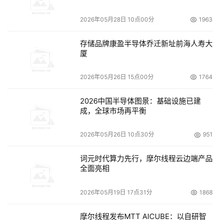
Emulex公司
近日发布了一款新路由器 - iSCSI模块725
2026年05月28日 10点00分
1963
存储路由器。据该公司称，这个新路由器使用户不再需要利
用他们的SAN交换机厂商的硬件设备来连接多个SAN系统。
存储品牌康盈半导体乔迁新址前海人寿大
厦
上周五（2006年3月24日）
2026年05月26日 15点00分
1764
赛门铁克
并购存储软件厂商VERITAS后，预计将在四月
初正式完成整并，而由该公司近期的渠道布局策略可看出，
2026中国半导体图景：基础设施已建
成，全球市场再平衡
新赛门铁克正以重整企业市场、加码消费端存储产品为下阶
段发展重点。
2026年05月26日 10点30分
951
微软(Microsoft Corp.)
称，将推迟发布其备受期待的
词元时代算力先行，摩尔线程云边端产品
Windows Vista操作系统。这一决定可能会给价值2,000亿
全面亮相
美元的个人电脑行业带来麻烦。
2026年05月19日 17点31分
1868
惠普公司
正式在国内推出了针对大中型企业的HP 
Storageworks MSL2024系列磁带库。这是惠普“动成长企
摩尔线程发布MTT AICUBE：以自研智