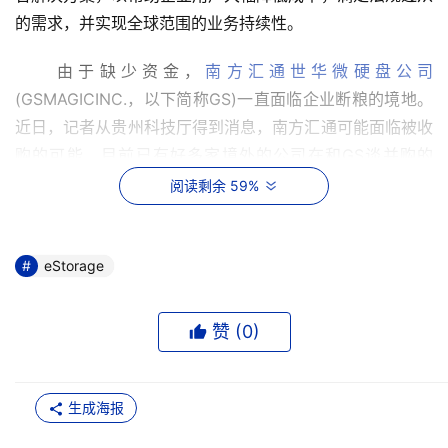
的需求，并实现全球范围的业务持续性。
　　由于缺少资金，
南方汇通世华微硬盘公司
(GSMAGICINC.，以下简称GS)一直面临企业断粮的境地。
近日，记者从贵州科技厅得到消息，南方汇通可能面临被收
购的可能，目前已有好多家境外的公司在和GS谈并购的
事，而美国硬盘企业CONIS公司等三个收购方案已初步获得
阅读剩余 59%
了贵州的认可。
周三（2006年3月29日） 
eStorage
　　依托IF计划，
浪潮存储
开始深耕教育行业，而这也拉开
赞 (
0
)
了其2006年行业深度拓展的大幕。
周二（2006年3月28日）
生成海报
CA公司
近日发布了CA Desktop and Server 