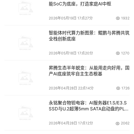
能SoC为底座，打造家庭AI中枢
业”战略指导下存储部门推出的一款重量级产品。
2026年05月19日 17点27分
1932
　　许多企业制定的业务连贯性管理（BCM）和灾难恢复
计划都不能达到目的，9.11的灭顶之灾让有些企业永远都无
智能体时代算力新图景：鲲鹏与昇腾共筑
法翻身。为此，
Gartner
提供了重要的指导方针和建议建立
全栈创新底座
一个灾难恢复分类机制。
2026年05月18日 17点20分
1270
本文来源于DOIT传媒，文章内容仅供参考，不构成投资建议。
昇腾生态半年蜕变：从能用走向好用，国
产AI底座筑牢自主生态根基
2026年04月28日 22点14分
1726
永铭聚合物钽电容：AI服务器E1.S/E3.S
SSD与U.2超薄5mm SATA启动盘的PLP
电容选型分析
2026年04月28日 17点12分
2062