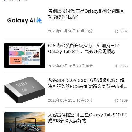
体系结构的“大脑”，包括操作系统和硬件在内的整个系统被
告别炫技时代 三星Galaxy系列让创新AI
称作虚拟机系统（VM System）。每个虚拟机系统都被一
功能成为“标配”
个叫做控制程序的程序控制。控制程序除了管理实际的物理
硬件，还要为每个系统用户创建一个虚拟机，这种虚拟机是
2026年05月26日 10点00分
1662
System /370或System /390系统的全真模拟。IBM虚拟机
概念的重点在于：每个用户都可以在他们的虚拟机上运行程
618 办公装备升级指南：AI 加持三星
Galaxy Tab S11 ，高效办公更顺心
序、存储数据，甚至虚拟机崩溃也不会影响系统本身和其他
的系统用户。所以，IBM虚拟机模型不仅允许资源共享，而
2026年05月26日 20点00分
1988
且实现了系统资源的保护。在大型主机上，用户可以选择
Basic Mode（基本模式）、Logical Partition（逻辑分区
永铭SDF 3.0V 330F方形超级电容：解
决AI服务器PCS高di/dt瞬态负载冲击难
方式）和z/VM（Z虚拟机方式）三种模式来配置系统。
题
        在上述模型中，虚拟控制程序以固件形式直接运行在
2026年05月25日 10点00分
1269
主机硬件层之上，位于操作系统之下，是虚拟机系统中最重
要的一部分。控制程序要管理系统硬件，包括启动和关机在
大容量存储空间 三星Galaxy Tab S10 FE
内的系统支持任务，以及请求的排队和执行。同时控制程序
成618必购大屏好物
还要管理每个虚拟机的编程特征和每个虚拟机的建立和维