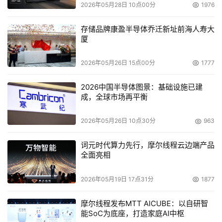
2026年05月28日 10点00分
1976
护。
        当IBM在2001年把大型主机上的VM System向下迁移
存储品牌康盈半导体乔迁新址前海人寿大
到p系列和i系列上时，将虚拟控制程序称之为
厦
“Hypervisor”，并先后实现了逻辑分区与动态逻辑分区。
        据IBM系统科技部大中华区p系列产品经理李红和资深
2026年05月26日 15点00分
1777
工程师房树新介绍，由于IBM p系列的设计思想是共享式
2026中国半导体图景：基础设施已建
的，即所有CPU可以同等地看到所有的内存和I/O的连接方
成，全球市场再平衡
式，即一种为数据／指令流提供足够的高速通路的体系结
构。在p系列上，Hypervisor能看到所有的真实资源
2026年05月26日 10点30分
963
（CPU、内存和I/O卡），并且通过一个控制台（HMC）来
管理逻辑分区。通过HMC将上述提到的资源定义到不同的
词元时代算力先行，摩尔线程云边端产品
全面亮相
逻辑分区中去，每个逻辑分区所需的最小资源是1/10个
CPU（在2004年8月发布的AIX 5L v5.3上实现了1/10个
2026年05月19日 17点31分
1877
CPU级别的分区粒度，以及1/100个CPU的微调量）、1GB
内存和一个PCI插槽。
摩尔线程发布MTT AICUBE：以自研智
能SoC为底座，打造家庭AI中枢
        而且IBM有意将逻辑分区技术进一步下移。2005年第