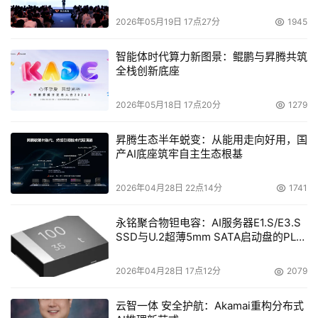
四季度，IBM发布了虚拟I/O服务器，其目的就是让没有配置
2026年05月19日 17点27分
1945
HMC的1～2路低端p系列和i系列用户，可以通过虚拟I/O的
一个组件IVM（IBM Virtual Machine），实现简化后的
智能体时代算力新图景：鲲鹏与昇腾共筑
HMC控制台功能。
全栈创新底座
        李红更透露说，IBM将在2006年内宣布一项突破性的
2026年05月18日 17点20分
1279
虚拟技术，届时，IBM的虚拟层管理工具将能对本地服务器
群的所有计算资源进行虚拟?类似于Grid的概念，但要点在
昇腾生态半年蜕变：从能用走向好用，国
于用户可以从全局角度出发，对计算资源和业务系统进行精
产AI底座筑牢自主生态根基
确的配置。
2026年04月28日 22点14分
1741
永铭聚合物钽电容：AI服务器E1.S/E3.S
SSD与U.2超薄5mm SATA启动盘的PLP
  硬件虚拟模式
电容选型分析
        硬件虚拟技术是随着Unix服务器的发展而出现的。实
2026年04月28日 17点12分
2079
际上，在Unix服务器上，不少厂商和用户习惯于将电气级的
虚拟技术称为硬分区（或物理分区），而把通过软件或固件
云智一体 安全护航：Akamai重构分布式