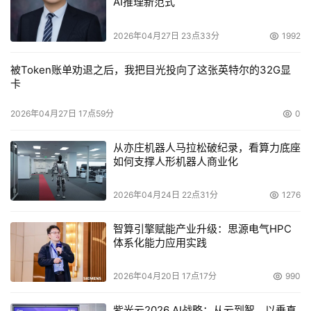
AI推理新范式
实现的逻辑分区技术则称之为软分区。但无论如何称呼，实
际上逻辑虚拟模式和硬件虚拟模式的共同点是与应用所在的
2026年04月27日 23点33分
1992
操作系统无关，只与系统硬件相关。那么，它们之间的区别
在哪里？
被Token账单劝退之后，我把目光投向了这张英特尔的32G显
         先看看硬件虚拟模式。HP和Sun等厂商在Unix服务器
卡
上采用的是MBB（Modular Building Block）架构。MBB由
2026年04月27日 17点59分
0
多个BB（Building Block）构成，Sun称之为Board，HP称
之为Cell。
从亦庄机器人马拉松破纪录，看算力底座
         每个BB可包含4路CPU、若干内存和I/O卡。不同BB
如何支撑人形机器人商业化
内的CPU可以有不同的时钟频率。所有的BB通过一种称为
2026年04月24日 22点31分
1276
Crossbar Switch的交换机制连接在一起。采用MBB技术可
以比较容易地设计出拥有更多数量CPU的服务器。在这种服
智算引擎赋能产业升级：思源电气HPC
务器上既可以运行一个操作系统，也可以在一个或多个BB
体系化能力应用实践
上运行多个操作系统。这就是服务器的硬分区。
        基于MBB技术的服务器是由多个BB构成的，所以具有
2026年04月20日 17点17分
990
物理分区的特性：即可以热插拔CPU板和内存板。这是因为
紫光云2026 AI战略：从云到智，以垂直