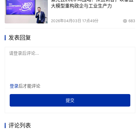
每一个BB是物理分开的，每个4路CPU板可以单独从系统中
大模型重构政企与工业生产力
隔离出来并将其下电。
         再来看逻辑虚拟模式。IBM没有采用MBB的设计结
2026年04月03日 17点49分
683
构，所以在p系列服务器上不支持硬分区。由于IBM没用采
用Crossbar Switch技术做CPU之间的连接，它不允许不同
发表回复
主频的CPU共存在同一台机器内。而MBB结构的服务器则
请登录后评论...
允许这样做，但要求Crossbar Switch工作在相同的带宽上
（MBB之间的连接带宽恒定）。
        比较而言，硬件虚拟模式的优点无疑是100％的隔离
度和安全性，不占用任何系统资源。缺点是操作相对复杂，
登录
后才能评论
最小操作粒度是1颗CPU，而且在进行分区资源变更的时
候，移出CPU的分区需要重启操作系统。
提交
        逻辑虚拟模式的优点是配置灵活，操作相对简单而且
分区粒度可达1/20个CPU，资源变更时无需重启系统，甚
至无需重启应用。但相对硬件虚拟模式而言，逻辑虚拟模式
评论列表
会占用一定比例的系统资源。目前大型主机的虚拟效率一般