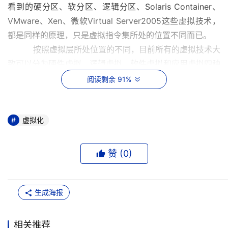
看到的硬分区、软分区、逻辑分区、Solaris Container、
VMware、Xen、微软Virtual Server2005这些虚拟技术，
都是同样的原理，只是虚拟指令集所处的位置不同而已。
          按照虚拟层所处位置的不同，目前所有的虚拟技术大
致可以分为硬件虚拟、逻辑虚拟、软件虚拟和应用虚拟四种
类型。
阅读剩余 91%
  逻辑虚拟模式
         最早的虚拟模式当然是源自IBM大型主机的逻辑分区
技术，这种技术的主要特点是，在IBM的大型主机中，每一
虚拟化
个虚拟机都是一台真正机器的完整拷贝，只是内存少了点。
根据这一概念，一个功能强大的大型主机可以被分割成许多
赞 (
0
)
虚拟机。这些虚拟机仅比原来的主机少一点内存资源而已。
这一虚拟模式后来被业界广泛借鉴，包括HP vPAR、
VMware ESX Server和Xen在内的虚拟技术都是这样的工
生成海报
作原理。
       在逻辑虚拟模型中，虚拟机操作系统是整个IBM虚拟机
相关推荐