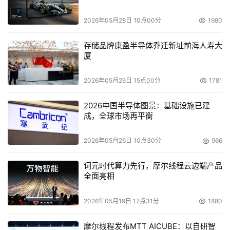
用户将Microsoft Exchange邮箱和PST文件中夹带的信息
2026年05月28日 10点00分
1980
和附件迁移到外置的存储设备内，并通过Web界面存取访问
个人存档的信息资源，自行创建信息存根（message 
存储品牌康盈半导体乔迁新址前海人寿大
stubs）。
厦
LaunchPad“相中”Sanrad的虚拟交换机
2026年05月26日 15点00分
1781
2026中国半导体图景：基础设施已建
    Sanrad日前宣布LaunchPad Communications将启用其
成，全球市场再平衡
研制的iSCSI V-Switch 2000。LaunchPad 
Communications在现有的SATA存储阵列上存放了近2.7TB
2026年05月26日 10点30分
966
的数据，如果在IP SAN系统架构内部署了V-Switch，日后
一旦出现系统故障，虚拟交换机自带的数据复制和迁移软件
词元时代算力先行，摩尔线程云边端产品
全面亮相
将会为存档数据提供充分的保护。
2026年05月19日 17点31分
1880
OnStor推出全新的培训课程
摩尔线程发布MTT AICUBE：以自研智