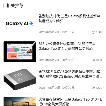
相关推荐
    IBM日前披露了一项名为Lite Blue的人力资源计划，旨在
告别炫技时代 三星Galaxy系列让创新AI
帮助其渠道合作伙伴提升内部职员的整体技能水平。IBM将
功能成为“标配”
透过自己的关系网及人力资源管理部门，发掘、吸引和聘用
销售精英、系统架构师、技术支持等高级人才。
2026年05月26日 10点00分
1669
    StorCase发布便携式SATA II硬盘盒
618 办公装备升级指南：AI 加持三星
Galaxy Tab S11 ，高效办公更顺心
    StorCase Technology日前推出了一款新型的移动硬盘
2026年05月26日 20点00分
1994
盒Data Express DX115。该产品可提供3Gbps的SATA主机
连接性能，预先安装了Dantz Retrospect备份软件。
永铭SDF 3.0V 330F方形超级电容：解
决AI服务器PCS高di/dt瞬态负载冲击难
题
 Sherpa推出升级版归档软件
2026年05月25日 10点00分
1270
    Sherpa Software日前发布了最新版本的电子邮件和PST
大容量存储空间 三星Galaxy Tab S10 FE
文件归档软件Archive Attender for Exchange 2.5，允许
成618必购大屏好物