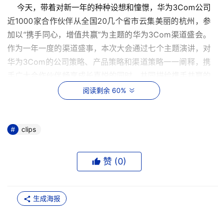
    今天，带着对新一年的种种设想和憧憬，华为3Com公司
近1000家合作伙伴从全国20几个省市云集美丽的杭州，参
加以“携手同心，增值共赢”为主题的华为3Com渠道盛会。
作为一年一度的渠道盛事，本次大会通过七个主题演讲，对
华为3Com的公司策略、产品策略和渠道策略一一阐释，携
手广大合作伙伴畅享成长喜悦的同时，共同描绘携手共赢的
美好蓝图。
阅读剩余 60%
惠普存储业务柳暗花明，称比专业厂商更有优势
clips
    惠普公司声称，在存储系统领域，我们能够提供的产品
要远多于EMC 等专业存储系统厂商。本周二，惠普推出了
赞 (
0
)
新的存储硬件、软件、服务，并表示，在经历了一段疲软
后，它在存储市场上已经“柳暗花明又一村”。
生成海报
    IBM启动人力资源计划