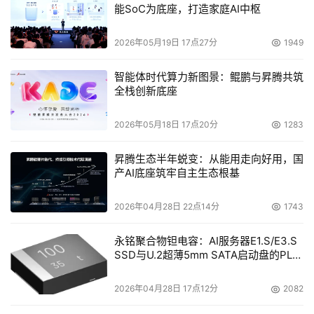
能SoC为底座，打造家庭AI中枢
    NAS网关设备制造商OnStor日前披露了一项面向终端用
户的培训计划OnStor University，旨在为各企业机构的系
2026年05月19日 17点27分
1949
统管理员们提供最直接的专业指导。计划中包含了两类课
程：一种是为期1天的NAS网关管理课程；一种是为期2天的
智能体时代算力新图景：鲲鹏与昇腾共筑
NAS网关部署课程。
全栈创新底座
2026年05月18日 17点20分
1283
昇腾生态半年蜕变：从能用走向好用，国
产AI底座筑牢自主生态根基
本文来源于DOIT传媒，文章内容仅供参考，不构成投资建议。
2026年04月28日 22点14分
1743
永铭聚合物钽电容：AI服务器E1.S/E3.S
SSD与U.2超薄5mm SATA启动盘的PLP
电容选型分析
2026年04月28日 17点12分
2082