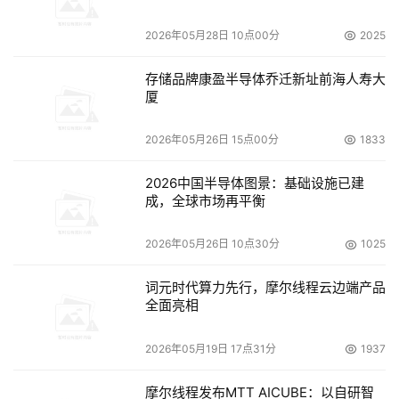
心。伴随着应用的不断深入，DS8000系列正在引领着SAN
2026年05月28日 10点00分
2025
存储品牌康盈半导体乔迁新址前海人寿大
灵活智能的DS6000
厦
    值得一提的是，荣登“中端存储系统2004新锐产品”榜首
2026年05月26日 15点00分
1833
的DS6000，突破历来存储系统中端与高端壁垒分明的这一
界限，它适用于所有规模的企业级存储，可用于企业简化IT
2026中国半导体图景：基础设施已建
成，全球市场再平衡
    系统支持各种服务器，包括大型机及开放式系统，提供
2026年05月26日 10点30分
1025
各种性价比产品。采用在64位技术基础上开发的IBM 
词元时代算力先行，摩尔线程云边端产品
PowerPC®微处理器可缩短系统处理的周期时间，提高数据
全面亮相
响应速度，便于用户更快速地访问关键信息。不仅如此，采
用四个HDD为基础配置的模块化设计，具有惊人的扩展能
2026年05月19日 17点31分
1937
力。通过添加存储扩展单元，可将存储容量由292GB扩展
到67.2TB，并且IBM提供DS6000系列向DS8000系列移植
摩尔线程发布MTT AICUBE：以自研智