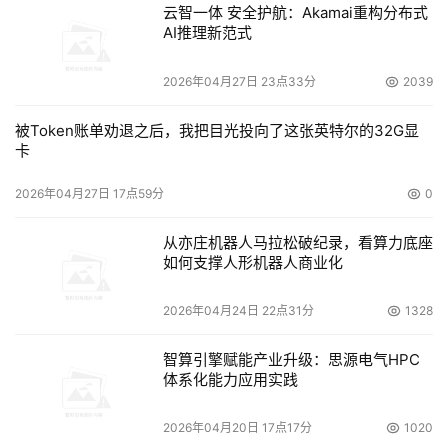
并易于扩展。DS6000配置了DS8000采用的核心功能，体
云智一体 安全护航：Akamai重构分布式
AI推理新范式
经济全能的DS4000
2026年04月27日 23点33分
2039
    DS4000系列采用模块化设计，是一种灵活的高性能平
被Token账单劝退之后，我把目光投向了这张英特尔的32G显
卡
台，可供企业根据发展的需要构建存储设施。DS4000系列
包含配有2GB光纤接口 DS4300 和DS4500以及配有4GB
2026年04月27日 17点59分
0
光纤接口的DS4800，支持WINDOWS和UNIX等主流操作
从亦庄机器人马拉松破纪录，看算力底座
如何支撑人形机器人商业化
    DS4000系列让客户可根据分层存储的需要选择最佳性价
2026年04月24日 22点31分
1328
比的配置。DS4000系列存储系统可配置经济高效的Serial 
ATA（SATA）设备或快速光纤磁盘。配置光纤磁盘
智算引擎赋能产业升级：思源电气HPC
DS4300的最大存储容量为33TB， DS4500和DS4800的
体系化能力应用实践
最大系统容量为67TB。DS4000系列扩展十分方便。IT管
理员可添加内部磁盘设备，或DS4000 SATA（光纤信道）
2026年04月20日 17点17分
1020