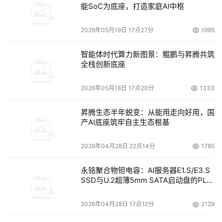
能SoC为底座，打造家庭AI中枢
2026年05月19日 17点27分
1995
    在管理和服务功能方面，DS6000系列配置了各种基于
Web的直观界面，支持IBM TotalStorage多设备管理器，
智能体时代算力新图景：鲲鹏与昇腾共筑
可通过一个界面管理各种IBM及非IBM磁盘阵列，从而进一
全栈创新底座
步简化系统管理。而先进的服务功能，让企业可以不必借助
IBM人员的帮助自行维护系统。除各种热插拔组件外，
2026年05月18日 17点20分
1333
DS6000系列还为每个HDD配置了多种路径并采用备份光纤
昇腾生态半年蜕变：从能用走向好用，国
信道交换机，有效保证系统的可用性。此外，DS6000系列
产AI底座筑牢自主生态根基
还具有企业级数据备份和恢复能力，包括FlashCopy时点复
2026年04月28日 22点14分
1785
    更具吸引力的是，DS6000具有真正企业级功能，小型模
永铭聚合物钽电容：AI服务器E1.S/E3.S
SSD与U.2超薄5mm SATA启动盘的PLP
块化结构，极具竞争力的价格，可在客户的预算范围内为他
电容选型分析
们提供企业级系统功能。DS6000系列是大中型企业专用系
2026年04月28日 17点12分
2129
统，可用来简化数据管理，具有强大的数据保护和恢复功能