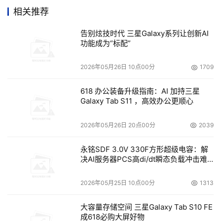
相关推荐
    DS8000不仅具有出色的性能，而且还致力于实现长期的
告别炫技时代 三星Galaxy系列让创新AI
使用价值。DS8000存储系统具有强大的扩展能力，便于集
功能成为“标配”
成各种IBM及非IBM服务器。丰富的虚拟功能可提高存储资
产的使用率，简化基础设施。并且，由于减少了存储设备的
2026年05月26日 10点00分
1709
数量，因此数据中心的占地面积得到降低。DS8000系列产
618 办公装备升级指南：AI 加持三星
品的强大功能和超凡价值有助于履行服务级协议的规定，提
Galaxy Tab S11 ，高效办公更顺心
2026年05月26日 20点00分
2039
    基于虚拟技术的DS8000产品相对于传统SAN的最大进
步是SAN中包含了大量面向数据的智能化功能。所有SAN中
永铭SDF 3.0V 330F方形超级电容：解
决AI服务器PCS高di/dt瞬态负载冲击难
的存储可以统一成一个大的存储池，集中管理和分配，消除
题
不同品牌存储间的隔阂和限制，正受到越来越多的用户的青
2026年05月25日 10点00分
1313
睐，特别是在金融和电信领域更是如此。选择了DS8000系
列产品德国的Commerzbank银行构建了目前世界上最大的
大容量存储空间 三星Galaxy Tab S10 FE
存储基础架构，而泰国京都银行则构建了卓越的灾难恢复中
成618必购大屏好物