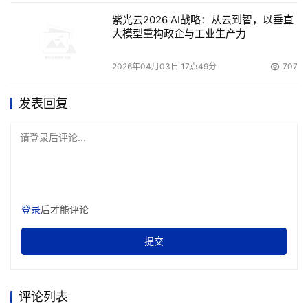
扩展单元。这两种设备都配有14个热插拔光纤通道或SATA
紫光云2026 AI战略：从云到智，以垂直
设备。采用动态容量扩展和动态容量附加功能，管理员可在
大模型重构政企与工业生产力
不中断系统运行的情况下，利用空闲的在线存储增加存储容
2026年04月03日 17点49分
707
    DS4000系列可与IBM TotalStorage DS家族产品紧密集
发表回复
成。所有DS4000系列存储系统均配有其他DS家族产品的
通用管理功能和通用组件，便于企业简化系统管理，保护现
请登录后评论...
有IT投资。DS4000系列模块配有备份电源和制冷附件。同
时，本系列模块还配置了TotalStorage DS家族的高级复制
登录
后才能评论
    最近推出的DS4800，更把中端产品引向一个新的高度。
提交
它提供了理想的4GB SAN解决方案，能帮助用户充分利用
4Gbps技术提高性能，在许多方面都优于同类型产品。其磁
盘存储系统的多种RAID级别以及冗余、热插拔组件为用户
评论列表
带来了高可用性和可靠性。灾难恢复等功能有助于用户制定