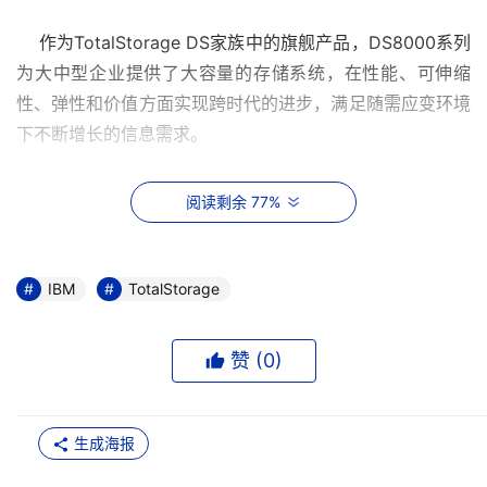
    作为TotalStorage DS家族中的旗舰产品，DS8000系列
为大中型企业提供了大容量的存储系统，在性能、可伸缩
性、弹性和价值方面实现跨时代的进步，满足随需应变环境
    在设计上DS8000系列实现了新的突破，由工业领先的组
阅读剩余 77%
件构成，配置了高带宽与高容错光通道互连，提高了系统的
扩展性和灵活性。利用先进的64位IBM POWER5处理器技
术，DS8000 系列将服务器专有的逻辑分区引入磁盘存储
IBM
TotalStorage
系统，率先实现了 IBM 虚拟引擎（Virtualization 
Engine）的应用。提供了从1.1TB 到192TB物理存储容量范
赞 (
0
)
围的DS8000 系列，还具有超过1PB（1PB=1000TB）的体
系结构，具有优越的可伸缩性。逻辑分区LPAR功能可创建
多个离散逻辑图像，支持改变工作量的要求。强大的
生成海报
FlashCopy（快速复制）及城域和全球监控功能可有效提高