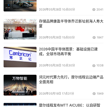
统是本地关键应用数据的一个实时复制。在本地数据及整个
应用系统出现灾难时，系统至少在异地保存有一份可用的关
2026年05月28日 10点00分
2041
键业务的数据。该数据可以是与本地生产数据的完全实时复
存储品牌康盈半导体乔迁新址前海人寿大
厦
    所谓应用容灾，是在数据容灾的基础上，在异地建立一
2026年05月26日 15点00分
1847
套完整的与本地生产系统相当的备份应用系统（可以是互为
备份）。建立这样一个系统相对比较复杂，不仅需要一份可
2026中国半导体图景：基础设施已建
用的数据复制，还要有包括网络、主机、应用、甚至IP 等
成，全球市场再平衡
资源，以及各资源之间的良好协调。应用容灾应该说是真正
2026年05月26日 10点30分
1038
词元时代算力先行，摩尔线程云边端产品
全面亮相
    数据容灾（硬件容灾方案和软件容灾方案均包括），又
2026年05月19日 17点31分
1949
称为异地数据复制技术，按照其实现的技术方式来说，主要
可以分为同步传输方式和异步传输方式（各厂商在技术用语
摩尔线程发布MTT AICUBE：以自研智