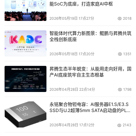
上可能有所不同。而根据容灾的距离，数据容灾又可以分成
能SoC为底座，打造家庭AI中枢
远程数据容灾和近程数据容灾方式。下面，存储工程师将主
2026年05月19日 17点27分
2018
要按同步传输方式和异步传输方式对数据容灾展开讨论，其
中也会涉及到远程容灾和近程容灾的概念，并作相应的分
智能体时代算力新图景：鲲鹏与昇腾共筑
析。
全栈创新底座
2026年05月18日 17点20分
1351
本文来源于DOIT传媒，文章内容仅供参考，不构成投资建议。
昇腾生态半年蜕变：从能用走向好用，国
产AI底座筑牢自主生态根基
2026年04月28日 22点14分
1798
永铭聚合物钽电容：AI服务器E1.S/E3.S
SSD与U.2超薄5mm SATA启动盘的PLP
电容选型分析
2026年04月28日 17点12分
2143