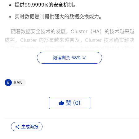
提供99.9999%的安全机制。
实时数据复制提供强大的数据交换能力。
    随着数据安全技术的发展，Cluster（HA）的技术越来越
成熟，Cluster 的部署越来越普及，Cluster 技术确实解决
了用户系统的高可用性问题，为业务的良性发展提供了稳定
的基石。随着业务的发展，商业环境对服务供应商提出的要
阅读剩余 58%
求也越来越苛刻，这必将使应用系统及其数据对高可用性的
SAN
    一个本地Cluster 系统理论上可以提供99.99%以上的系
统高可用性，但一旦发生火灾、自然灾害、人为破坏等意外
赞 (
0
)
事件，服务商将如何应对呢？如果没有必要的准备和应对手
段，这样的一次意外对服务上来说将是灾难性的。对于IT 
部门来讲，要提高自己的抗灾能力，其必要的技术就是建立
生成海报