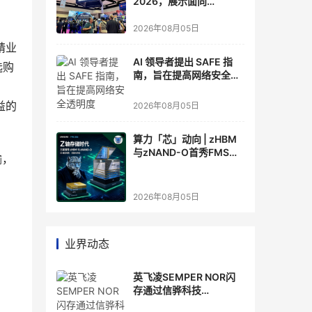
2026，展示面向
Agentic AI 应用的新一代
存储方案
2026年08月05日
精业
AI 领导者提出 SAFE 指
选购
南，旨在提高网络安全透
，
明度
益的
2026年08月05日
算力「芯」动向 | zHBM
与zNAND-O首秀FMS
输，
2026 ：三星把HBM叠上
GPU头顶，内存战争换了
个维度，z轴算盘的魅力
2026年08月05日
在哪？
业界动态
英飞凌SEMPER NOR闪
存通过信骅科技
AST2700 BMC认证，全