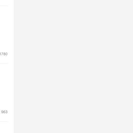
1780
963