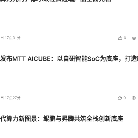
9日 17点31分
0
发布MTT AICUBE：以自研智能SoC为底座，打造
9日 17点27分
0
代算力新图景：鲲鹏与昇腾共筑全栈创新底座