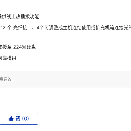
提供线上热插拔功能
输介面、提供12 个 光纤接口、4个可调整成主机连结使用或扩充机箱连接光
大支援至 224颗硬盘
风扇模组
投资建议。
赞 (
0
)