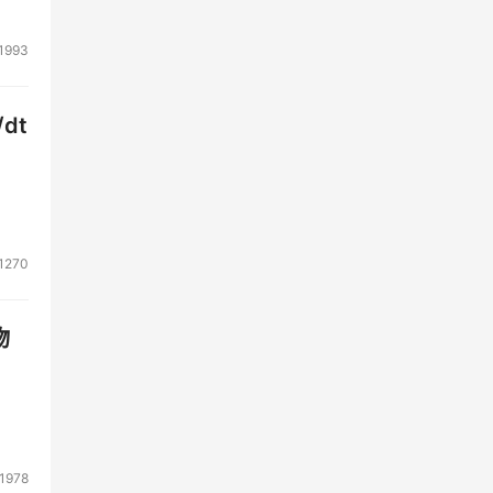
1993
dt
1270
物
1978