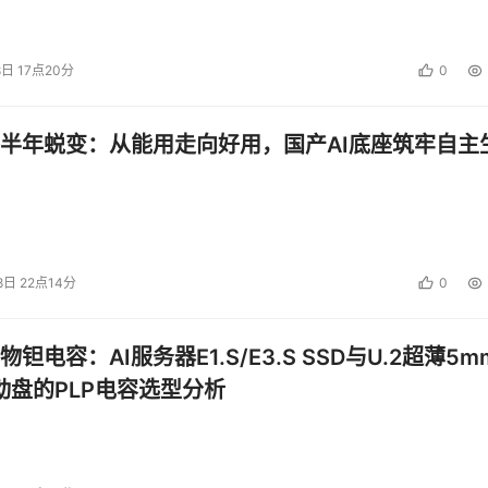
8日 17点20分
0
半年蜕变：从能用走向好用，国产AI底座筑牢自主
8日 22点14分
0
钽电容：AI服务器E1.S/E3.S SSD与U.2超薄5m
启动盘的PLP电容选型分析