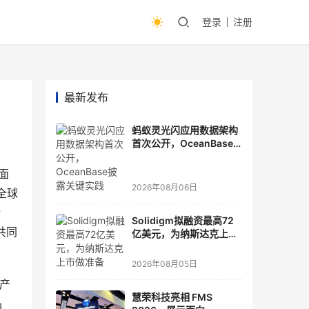
登录
注册
最新发布
蚂蚁灵光闪应用数据架构
首次公开，OceanBase
披露关键实践
面
2026年08月06日
项全球
计
Solidigm拟融资最高72
共同
亿美元，为纳斯达克上市
做准备
2026年08月05日
关产
慧荣科技亮相 FMS
品