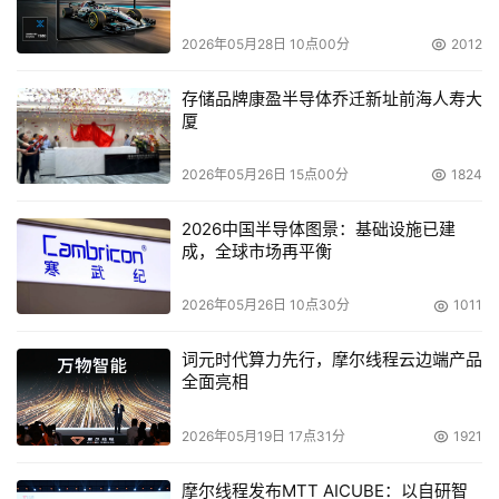
Memorial Healthcare IS系统工程师Hal Weiss介绍，该公
2026年05月28日 10点00分
2012
司医疗网络的SAN容量每年增加24TB，因此，他在2004年
采用了Copan Systems的虚拟磁带库，去年购买了Revivio
存储品牌康盈半导体乔迁新址前海人寿大
的CDP软件进行备份与恢复。
厦
由于医疗机构需要处理很多影像资料，这些资料在被存
2026年05月26日 15点00分
1824
储后一般不会改变，因此内容寻址存储和其他归档系统也同
2026中国半导体图景：基础设施已建
样适用于医疗行业。
成，全球市场再平衡
存储网络变动管理软件供应商Onaro把医疗行业作为其早
2026年05月26日 10点30分
1011
期重点垂直市场。非结构数据管理创业公司StoredIQ去年
称有4家客户属于医疗行业。
词元时代算力先行，摩尔线程云边端产品
全面亮相
另外，医疗行业对管理服务也有需求。去年，New
2026年05月19日 17点31分
1921
Jersey Hospital Association采用了IPR International提供
的在线备份服务，这个服务项目是基于EVault的软件，并且
摩尔线程发布MTT AICUBE：以自研智