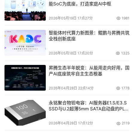
能SoC为底座，打造家庭AI中枢
专门面向医院。
2026年05月19日 17点27分
1981
智能体时代算力新图景：鲲鹏与昇腾共筑
本文来源于DOIT传媒，文章内容仅供参考，不构成投资建议。
全栈创新底座
2026年05月18日 17点20分
1325
昇腾生态半年蜕变：从能用走向好用，国
产AI底座筑牢自主生态根基
2026年04月28日 22点14分
1778
永铭聚合物钽电容：AI服务器E1.S/E3.S
SSD与U.2超薄5mm SATA启动盘的PLP
电容选型分析
2026年04月28日 17点12分
2119