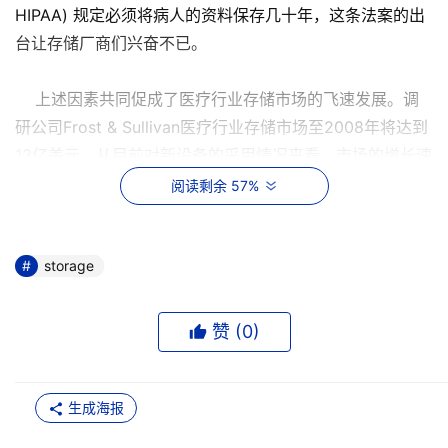
HIPAA) 规定必须将病人的资料保存几十年，这条法案的出
台让存储厂商们兴奋不已。
上述因素共同促成了医疗行业存储市场的飞速发展。调
研公司Frost & Sullivan医疗行业存储市场至2008年将达到
13亿美元。从目前对新设备的采用情况来看，市场的增长速
度是非常明显的。
阅读剩余 57%
这种情形还为整个IT行业带来巨大的机遇。例如，
University of Pittsburgh Medical Center（UPMC）去年
storage
4月与IBM签署了一项为期8年，价值为4.02亿美元合同，内
容涉及整合IT基础架构。UPMC存储项目包括三套IBM
赞 (
0
)
DS8300企业级系统和两套DS6800中端SAN系统，将来还
可能包括SAN卷控制器，电子邮件存档，新导向器。UPMC
现有的存储容量已经达到300TB，而且以每年50%的速度
生成海报
增长。