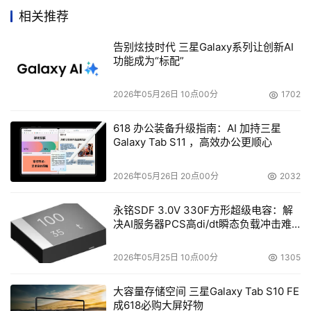
相关推荐
典型的安装涉及到更多的供应商。Northeast Health是
告别炫技时代 三星Galaxy系列让创新AI
位于美国纽约北部郊区的一家非营利性医疗保健大型企业，
功能成为“标配”
该公司几年前制定了一个企业范围内的容灾恢复计划以确保
发生灾难时能恢复所有的数据。医院MIS副总裁Chris
2026年05月26日 10点00分
1702
Baldwin在两个站点部署了SAN系统，利用了来自EMC，
McData，Dell的设备，并用BridgeHead和Meditech软件
618 办公装备升级指南：AI 加持三星
Galaxy Tab S11 ，高效办公更顺心
对这些设备提供支持。
2026年05月26日 20点00分
2032
然而，受宠的不只是大的存储厂商。也许是由于很多医
疗机构原本就没有大规模的旧系统，他们很愿意尝试那些创
永铭SDF 3.0V 330F方形超级电容：解
决AI服务器PCS高di/dt瞬态负载冲击难
业公司的新技术。IP SAN创业公司EqualLogic、
题
Intransa、LeftHand Networks都把医疗行业列为关键的垂
2026年05月25日 10点00分
1305
直市场。
大容量存储空间 三星Galaxy Tab S10 FE
另外一些新技术也在医疗行业中得到应用。据Baptist
成618必购大屏好物