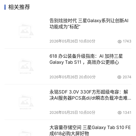
相关推荐
    当一个计算任务被加载到集群系统时，各个计算节点首
告别炫技时代 三星Galaxy系列让创新AI
先从I/O节点获取数据，然后进行计算，最后再将计算结果
功能成为“标配”
写入I/O节点。在这个过程中，计算的开始阶段和结束阶段
2026年05月26日 10点00分
1743
I/O节点的负载非常大，而在计算处理过程中，却几乎没有
618 办公装备升级指南：AI 加持三星
Galaxy Tab S11 ，高效办公更顺心
    提高各计算节点CPU频率和增加计算节点数量，可以提
高集群整体的计算处理能力，进一步缩短处理阶段的时间。
2026年05月26日 20点00分
2074
在当前的Linux并行集群系统中，集群系统的处理能力越来
永铭SDF 3.0V 330F方形超级电容：解
越强，每秒运算次数在迅速增长，于是集群系统真正用于计
决AI服务器PCS高di/dt瞬态负载冲击难
算处理的时间越来越短。然而，由于I/O能力改进不大，集
题
群系统工作中的I/O效率没有明显进步，甚至会随着计算节
2026年05月25日 10点00分
1341
大容量存储空间 三星Galaxy Tab S10 FE
成618必购大屏好物