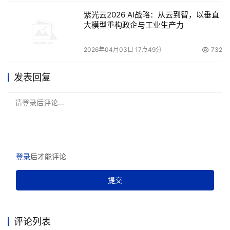
通道带宽。目前已经产品化的IB交换技术已经可以达到
紫光云2026 AI战略：从云到智，以垂直
10~30Gb/s的带宽，是目前FC技术的5～15倍。在这样的
大模型重构政企与工业生产力
带宽保证下，既便是256或512节点的集群也可以与存储设
2026年04月03日 17点49分
732
    这样看来，“存储设备瓶颈”和“存储通道瓶颈”似乎都不是
发表回复
请登录后评论...
    照搬前面的计算方法，如果要为前端32个计算节点提供
15～20MB/s的带宽，I/O节点需要提供至少500～
650MB/s的网络带宽。这就是说，既便完全不考虑以太网
登录
后才能评论
交换的额外损耗，也需要安装6～7片千兆以太网卡。而一
般的PC或PC服务器最多只有两个PCI控制器，要想保证这6
提交
～7片千兆以太网卡都以最高效率工作，完全是不可能的。
更何况一般以太网的效率，只有理论带宽的50%左右。就是
说实际上要想达到500～650MB/s的实际带宽，需要13～
评论列表