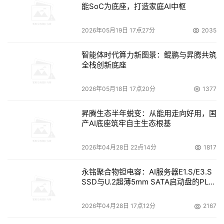
能SoC为底座，打造家庭AI中枢
解决I/O瓶颈的初步探讨----瓶颈到底在哪里？
2026年05月19日 17点27分
2035
    在上面的系统结构图中可以看出，如果把“以太网交换”以
智能体时代算力新图景：鲲鹏与昇腾共筑
全栈创新底座
下的部分统统看作存储系统的话，那么可能的瓶颈无外乎以
2026年05月18日 17点20分
1377
存储设备本身性能，姑且称之为“存储设备瓶颈”
昇腾生态半年蜕变：从能用走向好用，国
I/O节点与存储设备间的连接，姑且称之为“存储通道瓶
产AI底座筑牢自主生态根基
颈”
2026年04月28日 22点14分
1817
计算节点与I/O节点间的网络交换，姑且称之为“网络交
换瓶颈”
永铭聚合物钽电容：AI服务器E1.S/E3.S
SSD与U.2超薄5mm SATA启动盘的PLP
电容选型分析
究竟哪一环节是最为关键的问题呢？让我们结合实际情
2026年04月28日 17点12分
2167
况，逐一的分析一下。
    目前的存储设备类型丰富，种类繁多。仅中端设备中，