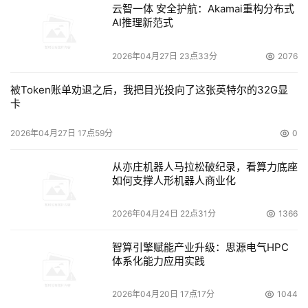
云智一体 安全护航：Akamai重构分布式
容量扩展能力在几十TB，每秒处理数万次I/O，数据吞吐带
AI推理新范式
宽在数百MB/s的设备就有很多种选择。以勘探数据处理系
统为例，在一个32计算节点的叠前处理系统中，如果需要
2026年04月27日 23点33分
2076
使每个计算节点得到15～20MB/s的带宽，那么集群对后端
被Token账单劝退之后，我把目光投向了这张英特尔的32G显
存储的总体带宽（即聚合带宽）要求大约为500～
卡
650MB/s。目前的中端磁盘阵列产品基本都可以达到这一
性能指标。如果考虑64个或更多计算节点，后端带宽要求
2026年04月27日 17点59分
0
需要达到1～1.3GB/s甚至更大，这一性能是目前单一中端磁
从亦庄机器人马拉松破纪录，看算力底座
盘阵列系统难以达到的。然而通过引入多台存储设备，这一
如何支撑人形机器人商业化
2026年04月24日 22点31分
1366
    目前的存储设备通道技术主要以SCSI和FC为主。目前单
条FC通道可保证200MB/s的传输带宽，以4条通道并行工
智算引擎赋能产业升级：思源电气HPC
体系化能力应用实践
作就可以达到800MB/s的带宽保证。这一指数已经完全可
以满足32个计算节点并行工作的带宽要求。此外
2026年04月20日 17点17分
1044
IB（InfiniBand）技术作为新兴通道技术，更进一步保证了