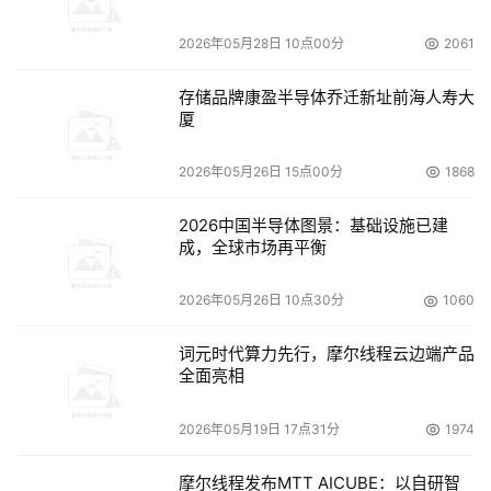
2026年05月28日 10点00分
2061
存储品牌康盈半导体乔迁新址前海人寿大
厦
2026年05月26日 15点00分
1868
2026中国半导体图景：基础设施已建
成，全球市场再平衡
2026年05月26日 10点30分
1060
词元时代算力先行，摩尔线程云边端产品
全面亮相
    实际监测结果显示，当原始数据量较大时，开始阶段和
2026年05月19日 17点31分
1974
结束阶段所占用的整体时间已经相当可观，在有些系统中甚
至可以占到50%左右。I/O效率的改进，已经成为今天大多
摩尔线程发布MTT AICUBE：以自研智