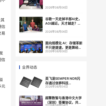
向不
2026年08月06日
谷歌一天走掉半部AI史，
去其
AGI越近，天才越走？大
据估
厂的组织模式，正在拖住
2026年08月06日
自己的研发节奏
交易
面向规模化 AI：存储革新
不只是提速，更是算经济
2026年08月06日
账
发
相信
业界动态
英飞凌SEMPER NOR闪
溢
存通过信骅科技
多元
2026年08月04日
AST2700 BMC认证，全
面强化其数据中心服务器
管理
超擎数智与香港中文大学
（深圳）签署协议，共建
2026年08月04日