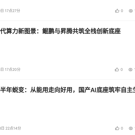
9日 17点27分
0
代算力新图景：鲲鹏与昇腾共筑全栈创新底座
8日 17点20分
0
半年蜕变：从能用走向好用，国产AI底座筑牢自主
8日 22点14分
0