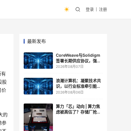
登录
注册
最新发布
CoreWeave与Solidigm
签署长期供应协议，强化
一体化人工智能云平台
2026年08月07日
所有
浪潮计算机：凝聚技术共
股股
识，以行业标准牵引能力
易价
跃升
2026年08月06日
算力「芯」动向 | 算力焦
虑被高估了？存储厂抢了
大的
算力厂的戏，江波龙FMS
地参
现场改写端侧AI规则