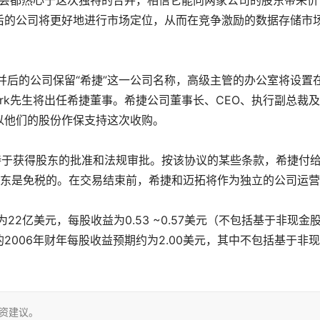
捷董事会都热心于这次独特的合并，相信它能向两家公司的股东带来价
后的公司将更好地进行市场定位，从而在竞争激励的数据存储市
后的公司保留“希捷”这一公司名称，高级主管的办公室将设置
.S. Park先生将出任希捷董事。希捷公司董事长、CEO、执行副总裁
以他们的股份作保支持这次收购。
待于获得股东的批准和法规审批。按该协议的某些条款，希捷付
股东是免税的。在交易结束前，希捷和迈拓将作为独立的公司运
2亿美元，每股收益为0.53 ~0.57美元（不包括基于非现金
006年财年每股收益预期约为2.00美元，其中不包括基于非
投资建议。