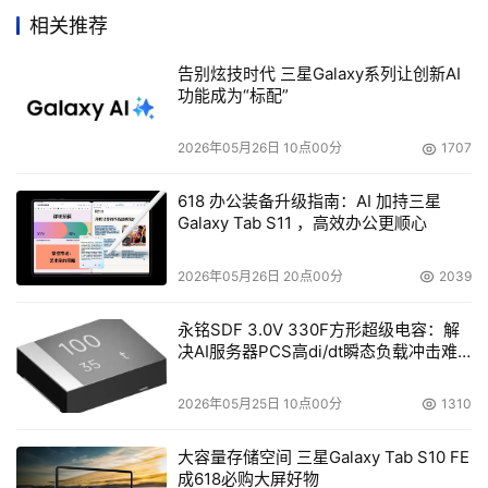
品。”他表示将来的产品在视觉和感觉上将更接近Google搜
相关推荐
索引擎，但是只适用于特别的业务需求。
告别炫技时代 三星Galaxy系列让创新AI
功能成为“标配”
    去年，Google推出了免费的电子邮件服务GMail，给竞
争对手造成很大的压力。最初GMail的容量为1GB，现在已
2026年05月26日 10点00分
1707
经扩大到2.5GB。当一位与会者问Google有没有占据世界
统治地位的计划时，Girouard显得很不满。他回答说：“我
618 办公装备升级指南：AI 加持三星
认为‘统治’这个词并不适用于我们。我们希望看到别的书籍
Galaxy Tab S11 ，高效办公更顺心
扫描方案，我们希望看到别人有办法让用户获得更多的信
2026年05月26日 20点00分
2039
息。”
永铭SDF 3.0V 330F方形超级电容：解
    当然，几乎没有哪家公司能像Google一样占有这么多的
决AI服务器PCS高di/dt瞬态负载冲击难
外部资源，Google好像已经下定决心要将自己的业务尽可
题
能扩展到社会的每一方面，囊括全世界的企业用户以及家庭
2026年05月25日 10点00分
1310
网络用户。
大容量存储空间 三星Galaxy Tab S10 FE
    Girouard透露，Google Mini搜索设备已经有超过2000
成618必购大屏好物