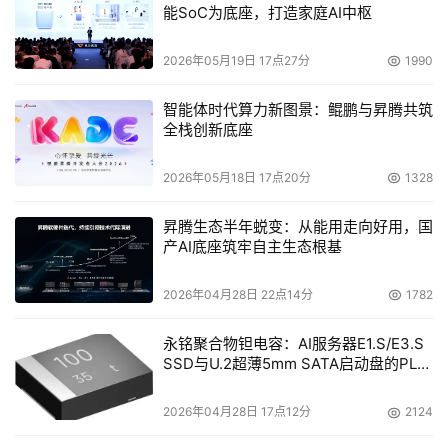
能SoC为底座，打造家庭AI中枢
2026年05月19日 17点27分
1990
智能体时代算力新图景：鲲鹏与昇腾共筑
全栈创新底座
2026年05月18日 17点20分
1328
昇腾生态半年蜕变：从能用走向好用，国
产AI底座筑牢自主生态根基
2026年04月28日 22点14分
1782
永铭聚合物钽电容：AI服务器E1.S/E3.S
SSD与U.2超薄5mm SATA启动盘的PLP
电容选型分析
2026年04月28日 17点12分
2124