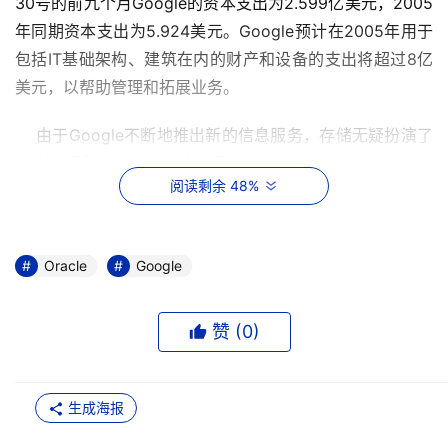
30号的前九个月Google的资本支出为2.599亿美元，2005
年同期资本支出为5.924美元。Google预计在2005年用于
包括IT基础架构、建筑在内的财产和设备的支出将超过8亿
美元，以帮助管理和拓展业务。
    由于Google不断地推出新的信息服务，存储无疑扮演了
一个主要角色。例如，上个月Google发布了Google Base
阅读剩余 48%
的测试版本，Google Base是一个由用户自行创建网络数据
库的服务。用户将可以把自己的各种类型的数据以一定的格
式输入Google Base。这些数据可以来自几乎任何的内容。
Oracle
Google
从用户的角度来说，Google Base为他们提供了一种新的创
建网络内容的途径。各种类型的个人数据都可以以结构化的
方式储存在网络上，便于以后对这些数据进行查询和管理。
赞 (
0
)
    但是Girouard在发言中含蓄地说Google并不想向Oracle
或EMC挑战。他说：“我们的产品肯定有一些内容管理的要
生成海报
素在里面，但是我们并不是要销售数据库或内容管理产