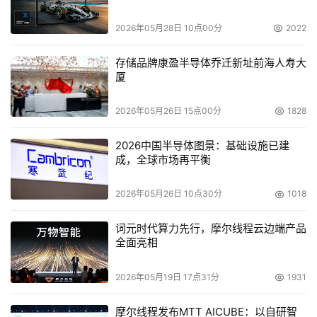
家企业用户，Google Mini是与今年年初推出的一款简单廉
2026年05月28日 10点00分
2022
价的小型搜索服务器。
存储品牌康盈半导体乔迁新址前海人寿大
    去年Google上市的时候，不少技术厂商开始摩拳擦掌。
厦
今年9月，Google还计划建立全球最大的电信网络。
2026年05月26日 15点00分
1828
本文来源于DOIT传媒，文章内容仅供参考，不构成投资建议。
2026中国半导体图景：基础设施已建
成，全球市场再平衡
2026年05月26日 10点30分
1018
词元时代算力先行，摩尔线程云边端产品
全面亮相
2026年05月19日 17点31分
1931
摩尔线程发布MTT AICUBE：以自研智