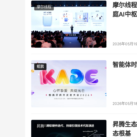
摩尔线程
摩尔线程
庭AI中枢
2026年05月1
智能体时
鲲鹏
鲲鹏
2026年05月1
昇腾生态
昇腾
态根基