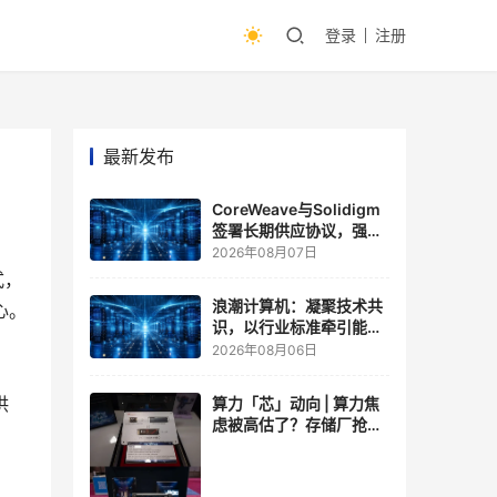
登录
注册
最新发布
CoreWeave与Solidigm
签署长期供应协议，强化
一体化人工智能云平台
2026年08月07日
式，
浪潮计算机：凝聚技术共
心。
识，以行业标准牵引能力
跃升
2026年08月06日
供
算力「芯」动向 | 算力焦
虑被高估了？存储厂抢了
算力厂的戏，江波龙FMS
现场改写端侧AI规则