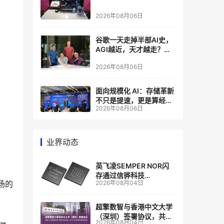
2026年08月06日
谷歌一天走掉半部AI史，
AGI越近，天才越走？大
厂的组织模式，正在拖住
2026年08月06日
自己的研发节奏
面向规模化 AI：存储革新
不只是提速，更是算经济
2026年08月06日
账
业界动态
英飞凌SEMPER NOR闪
存通过信骅科技
市场的
2026年08月04日
AST2700 BMC认证，全
面强化其数据中心服务器
管理
超擎数智与香港中文大学
（深圳）签署协议，共建
2026年08月04日