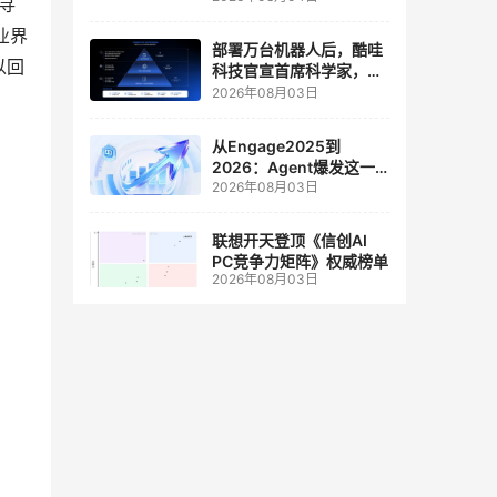
寻
人工智能和边缘计算联合
实验室
业界
部署万台机器人后，酷哇
以回
科技官宣首席科学家，要
让世界模型交付生产力
2026年08月03日
从Engage2025到
2026：Agent爆发这一
2026年08月03日
年，AI CRM 走到哪了
联想开天登顶《信创AI
PC竞争力矩阵》权威榜单
2026年08月03日