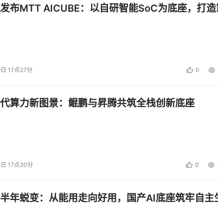
发布MTT AICUBE：以自研智能SoC为底座，打造
9日 17点27分
0
代算力新图景：鲲鹏与昇腾共筑全栈创新底座
8日 17点20分
0
半年蜕变：从能用走向好用，国产AI底座筑牢自主