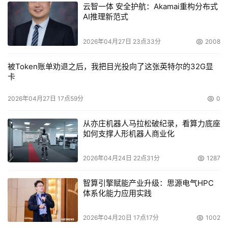
的技术支持及专家咨询。现在客户可以享用的是博科的SAN
云智一体 安全护航：Akamai重构分布式
健康检查和报告，附加服务（工程师派驻、服务补充）。如
AI推理新范式
果客户愿意，博科可以提供完全的服务及计划。专业服务包
2026年04月27日 23点33分
2008
括交换机、导向器、路由器，WAFS安装。在操作方面，包
扩SANlife、定期的给客户的SAN检查、维修等。博科也可
被Token账单劝退之后，我把目光投向了这张英特尔的32G显
以为客户提供大型的SAN安装、管理等服务。如果OEM有
卡
完不成的工作，博科可以帮助其补充、对其实践进行指导、
2026年04月27日 17点59分
0
检查存储环境、进行整个存储架构的设计，安装及管理。
从亦庄机器人马拉松破纪录，看算力底座
如何支撑人形机器人商业化
2026年04月24日 22点31分
1287
智算引擎赋能产业升级：思源电气HPC
体系化能力应用实践
2026年04月20日 17点17分
1002