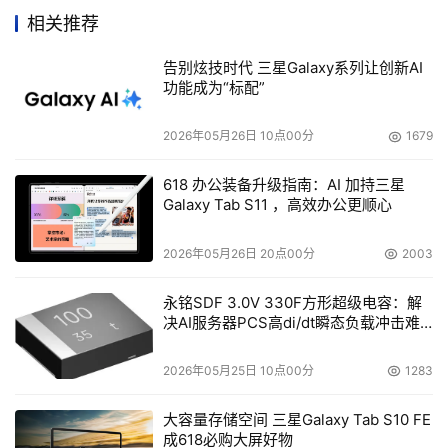
也在积极的向市场进行推广。同时也组织了一个小组，向大
相关推荐
中华区的用户进行推广。这个新组建的团队是主攻Tapestry
产品的。对Tapestry产品而言，博科同样也有新的渠道合作
告别炫技时代 三星Galaxy系列让创新AI
功能成为“标配”
伙伴计划，像其他的产品一样，Tapestry产品也是通过渠道
销售，目前正在寻找合适的渠道伙伴，会和渠道的伙伴一起
2026年05月26日 10点00分
1679
作一些市场需求的。
618 办公装备升级指南：AI 加持三星
    在Tapestry系列，博科有3个产品，WAFS、ARM以及
Galaxy Tab S11 ，高效办公更顺心
DMM。WAFS产品可以通过WAN实现LAN速度的文件传
2026年05月26日 20点00分
2003
送，大大缩短了WAN上文件传输所消耗的时间，WAFS已经
取得了微软的认证，而且已经在市场上取得了非常好的销
永铭SDF 3.0V 330F方形超级电容：解
售，是已经成熟的产品。ARM本身可以管理很多服务器的
决AI服务器PCS高di/dt瞬态负载冲击难
硬件、OS及软件的snapshot。可以管理很多数据，把硬件
题
应用于软件，把数据动态的结合起来，不断重组。灵活性极
2026年05月25日 10点00分
1283
大，可以帮组客户作很多工作。而对DMM而言，最大的2个
大容量存储空间 三星Galaxy Tab S10 FE
优点就是价格低和速度快，性价比高。相比较市场其他同类
成618必购大屏好物