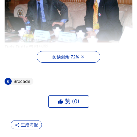
Deb Dutta与司马聪
阅读剩余 72%
    每次与Deb Dutta见面，他都会向媒体介绍博科在交换机
市场上，最新的成绩，这次也不例外。根据他的介绍，博科
目前已经连接了多达150多万个服务器。另外，在SAN上面
Brocade
有200T的存储，所以博科现在处于一个非常特殊的位置，
使得博科可以从事很多其他的事情。而首先开始的，正是
赞 (
0
)
Tapestry系列。Deb Dutta认为，博科的Tapestry产品线目
前是在飞速的发展，并且取得巨大的进步。现在这个产品线
的产品已经成熟，WAFS、DMM都已经向顾客提供。ARM
生成海报
现在也在参加PETA测试，博科不但开发了这些产品，同时