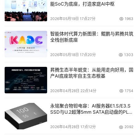
能SoC为底座，打造家庭AI中枢
    博科同时也成立了专门的服务支持小组，总部设在新加
坡，在整个亚太地区都有顾问服务人员，包括在北京的顾问
2026年05月19日 17点27分
1963
服务人员。这个仅仅是个开始，博科将提供更加优质和专业
智能体时代算力新图景：鲲鹏与昇腾共筑
的服务。客户总是非常关注数据的服务及数据的管理，把这
全栈创新底座
些要求归纳起来就是三个部分，减低成本，减低复杂性，实
现和做到法规的遵从的解决方案。博科的客户需要的是动态
2026年05月18日 17点20分
1303
的IT商业环境，新的解决方案及产品，需要扩大博科的服务
昇腾生态半年蜕变：从能用走向好用，国
范围，而这些就是博科未来的发展方向。几天之后，
产AI底座筑牢自主生态根基
DoSTOR的记者在上海就类似的问题也询问了博科公司全球
副总裁时，他也做了更精辟的论述。（有关这点，我们随后
2026年04月28日 22点14分
1754
将详细介绍，请密切关注DoSTOR存储专访！）
永铭聚合物钽电容：AI服务器E1.S/E3.S
SSD与U.2超薄5mm SATA启动盘的PLP
    对于目前亚太区用户能取得的服务，Deb Dutt介绍说，
电容选型分析
博科在亚太正在进行的工作是把博科的服务资料相关文件尽
2026年04月28日 17点12分
2092
心本土化，适合亚太地区的需要。博科的服务主要包括企业