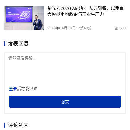
紫光云2026 AI战略：从云到智，以垂直
大模型重构政企与工业生产力
2026年04月03日 17点49分
689
    Deb Dutt表示，博科全球用户大会北京站召开的前一
发表回复
天，总部向他们发布了博科2005年最新的业绩报告。到10
月底为止的上一季度的销售额是1.455亿美元，上个财年的
请登录后评论...
总收入是5.74亿美元。博科销售额的指标有2个，sell-in和
sell-through。后者是博科提供给其OEM的销售额，上个季
度博科的sell-in是1.6002亿美元。而预测博科4G产品及
Tapestry产品的前景，2006年在sell-in的增长目标是8-
登录
后才能评论
10%的增长，而sell-through达到15%左右的增长。
提交
本文来源于DOIT传媒，文章内容仅供参考，不构成投资建议。
评论列表