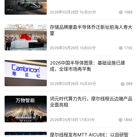
产品而言，博科DMM拥有巨大的灵活性，可以连接各种异
构品牌设备，实现它们之间的数据转移。
2026年05月28日 10点00分
1988
    而博科意不止于此，软件方面的高附加值已经让他们尝
存储品牌康盈半导体乔迁新址前海人寿大
厦
到了甜头。正因此，更不会放弃服务这个新兴的庞大市场。
这方面，IBM无疑又是个非常好的佐证。在与Deb Dutta见
2026年05月26日 15点00分
1792
面前，我们已经从国外媒体上获知，其首席财务官Tony 
Canova业已表示博科并不缺乏提供优质服务的能力，而是
2026中国半导体图景：基础设施已建
成，全球市场再平衡
缺乏服务方面的收入。而Deb Dutta陈述的则是，将重点发
展提供专业的服务或支持，博科为客户提供4G产品、
2026年05月26日 10点30分
988
Tapestry产品。通过与客户长期的接触，发现博科能够给客
户别的强大的服务或支持，所以博科现在要把这些服务或支
词元时代算力先行，摩尔线程云边端产品
持落实下来，更大限度的提高客户对SAN的使用。就像以前
全面亮相
卖博科的产品一样，博科现在所做的就是把博科的服务都变
2026年05月19日 17点31分
1894
成一个一个的数据包，然后通过自身的和合作伙伴提供给最
终用户。
摩尔线程发布MTT AICUBE：以自研智