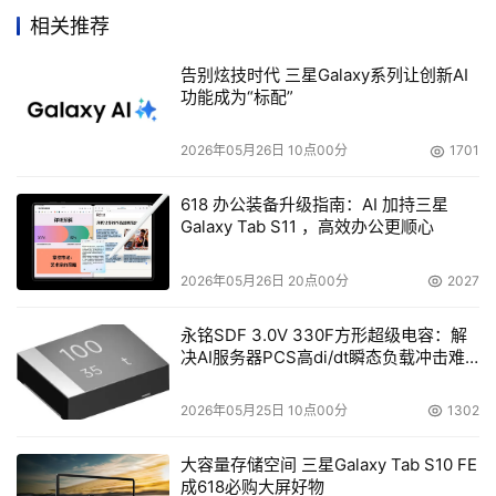
相关推荐
告别炫技时代 三星Galaxy系列让创新AI
功能成为“标配”
  主要特性：
2026年05月26日 10点00分
1701
支持RAID级别 0.1.0+1.3.5
618 办公装备升级指南：AI 加持三星
Intel i80303 64Bit RISC I/O处理器
Galaxy Tab S11 ，高效办公更顺心
Ultra 160 SCSI或可以升级为2Gb／s光纤主机接口
2026年05月26日 20点00分
2027
提供8个1“热更换Ultra 320 SCSI硬盘
永铭SDF 3.0V 330F方形超级电容：解
4个热插拔冗余涡轮散热风扇
决AI服务器PCS高di/dt瞬态负载冲击难
题
2个300W冗余热插拔电源
2026年05月25日 10点00分
1302
采用完全后背板、内部无线缆设计
大容量存储空间 三星Galaxy Tab S10 FE
支持硬盘在线热备份和在线数据重建
成618必购大屏好物