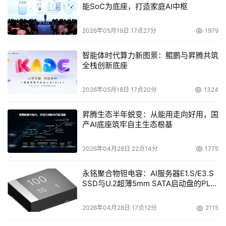
能SoC为底座，打造家庭AI中枢
2026年05月19日 17点27分
1979
智能体时代算力新图景：鲲鹏与昇腾共筑
全栈创新底座
2026年05月18日 17点20分
1324
昇腾生态半年蜕变：从能用走向好用，国
产AI底座筑牢自主生态根基
电源要求：
2026年04月28日 22点14分
1775
永铭聚合物钽电容：AI服务器E1.S/E3.S
SSD与U.2超薄5mm SATA启动盘的PLP
电容选型分析
    操作环境规范：
2026年04月28日 17点12分
2115