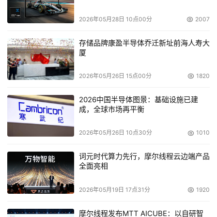
支持多组RAID主机连接
2026年05月28日 10点00分
2007
支持集群技术的双主机通道
工业标准2U高度机架式机箱机构
存储品牌康盈半导体乔迁新址前海人寿大
厦
支持所有的主流操作系统
2026年05月26日 15点00分
1820
标记命令队列支持255个命令，允许并行数据流
支持在线扩容
2026中国半导体图景：基础设施已建
成，全球市场再平衡
内建串行接口用于远程报警
2026年05月26日 10点30分
1010
实时硬盘状态指示
支持基于Java技术WEB图形界面的用户管理
词元时代算力先行，摩尔线程云边端产品
全面亮相
支持最新SAF-TE规范标准，实时监控系统关键部件
2026年05月19日 17点31分
1920
 GS-610技术规格：
摩尔线程发布MTT AICUBE：以自研智