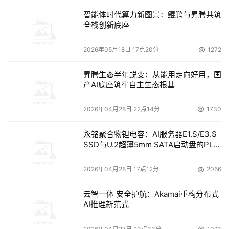
智能体时代算力新图景：鲲鹏与昇腾共筑
全栈创新底座
2026年05月18日 17点20分
1272
昇腾生态半年蜕变：从能用走向好用，国
产AI底座筑牢自主生态根基
2026年04月28日 22点14分
1730
永铭聚合物钽电容：AI服务器E1.S/E3.S
SSD与U.2超薄5mm SATA启动盘的PLP
电容选型分析
2026年04月28日 17点12分
2066
云智一体 安全护航：Akamai重构分布式
AI推理新范式